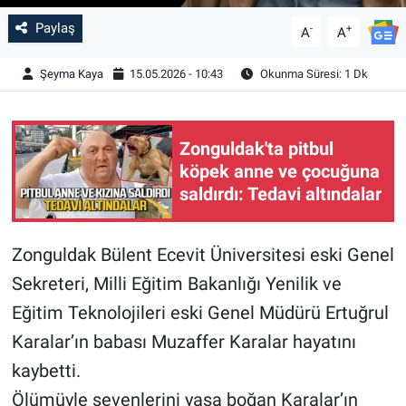
Paylaş
-
+
A
A
Şeyma Kaya
15.05.2026 - 10:43
Okunma Süresi: 1 Dk
Zonguldak'ta pitbul
köpek anne ve çocuğuna
saldırdı: Tedavi altındalar
Zonguldak Bülent Ecevit Üniversitesi eski Genel
Sekreteri, Milli Eğitim Bakanlığı Yenilik ve
Eğitim Teknolojileri eski Genel Müdürü Ertuğrul
Karalar’ın babası Muzaffer Karalar hayatını
kaybetti.
Ölümüyle sevenlerini yasa boğan Karalar’ın