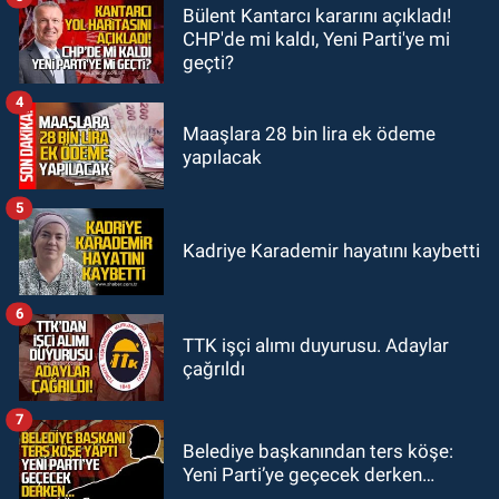
Bülent Kantarcı kararını açıkladı!
GÜNDEM
CHP'de mi kaldı, Yeni Parti'ye mi
22:11
9 yaşındaki Burak Keskintığ
geçti?
için acil Trombosit Arh (+) kana
ihtiyaç var
4
Maaşlara 28 bin lira ek ödeme
yapılacak
5
Kadriye Karademir hayatını kaybetti
6
TTK işçi alımı duyurusu. Adaylar
çağrıldı
7
Belediye başkanından ters köşe:
Yeni Parti’ye geçecek derken…