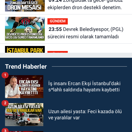
09:24
Zonguldak'ta gece- gündüz
ekiplerden dron destekli denetim.
GÜNDEM
23:55
Devrek Belediyespor, (PGL)
sürecini resmi olarak tamamladı
GÜNDEM
23:19
İstanbul Park satışta!
Trend Haberler
1
GÜNDEM
İş insanı Ercan Ekşi İstanbul’daki
23:05
Kozlu Belediyespor'dan
s*lahlı saldırıda hayatını kaybetti
3.Lig'e transfer oldu
2
GÜNDEM
Uzun ailesi yasta: Feci kazada ölü
22:33
Zonguldak TSO önemli
ve yaralılar var
etkinliğe ev sahipliği yaptı
3