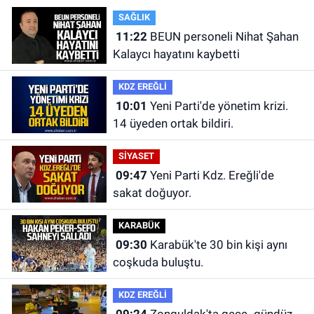
SAĞLIK
11:22
BEUN personeli Nihat Şahan
Kalaycı hayatını kaybetti
KDZ EREĞLİ
10:01
Yeni Parti'de yönetim krizi.
14 üyeden ortak bildiri.
SİYASET
09:47
Yeni Parti Kdz. Ereğli'de
sakat doğuyor.
KARABÜK
09:30
Karabük'te 30 bin kişi aynı
coşkuda buluştu.
KDZ EREĞLİ