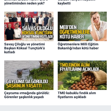
yönetiminden neden yok?
kaybetti
Savaş Çiloğlu ve yönetimi
Öğretmenlere Milli Eğitim
Başkan Köksal Tunçtürk’ü
Bakanlığı'ndan kötü haber
kutladı
Çaycuma ırmağında görüldü:
TMO kabuklu fındık alım
Görenler şaşkınlık yaşadı
fiyatlarını açıkladı