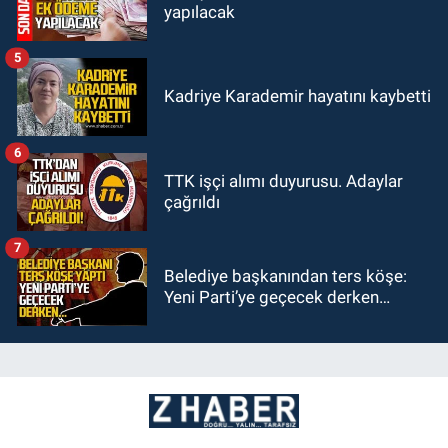
yapılacak
5
Kadriye Karademir hayatını kaybetti
6
TTK işçi alımı duyurusu. Adaylar
çağrıldı
7
Belediye başkanından ters köşe:
Yeni Parti’ye geçecek derken…