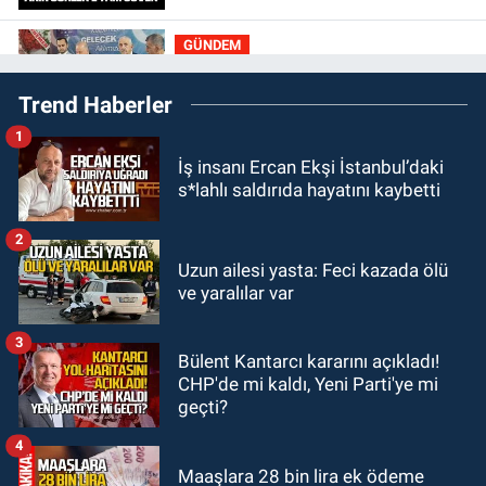
GÜNDEM
20:30
MHP’de sandıklar açıldı yeni
Trend Haberler
başkan belli oldu
1
GÜNDEM
İş insanı Ercan Ekşi İstanbul’daki
20:11
İlçeyi sel aldı: Başkan
s*lahlı saldırıda hayatını kaybetti
çizmeleri giydi çalışmalara katıldı
2
GÜNDEM
Uzun ailesi yasta: Feci kazada ölü
19:58
Yangın korkuttu: 3 katlı evin
ve yaralılar var
çatısında çıkan yangın söndürüldü
3
Bülent Kantarcı kararını açıkladı!
GÜNDEM
CHP'de mi kaldı, Yeni Parti'ye mi
18:35
Filyos’ta 2 kişiyi dalgalar
geçti?
yuttu: 1 kişi hayatını kaybetti 1 kişi
aranıyor
4
Maaşlara 28 bin lira ek ödeme