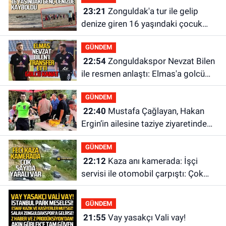
23:21
Zonguldak'a tur ile gelip
denize giren 16 yaşındaki çocuk
kayboldu: Son anları kamerada
GÜNDEM
22:54
Zonguldakspor Nevzat Bilen
ile resmen anlaştı: Elmas'a golcü
kanat
GÜNDEM
22:40
Mustafa Çağlayan, Hakan
Ergin’in ailesine taziye ziyaretinde
bulundu
GÜNDEM
22:12
Kaza anı kamerada: İşçi
servisi ile otomobil çarpıştı: Çok
sayıda yaralı var
GÜNDEM
21:55
Vay yasakçı Vali vay!