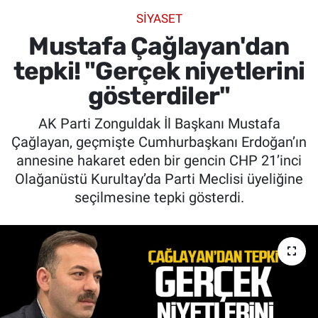
SİYASET
SİYASET
Mustafa Çağlayan'dan
SPOR
tepki! "Gerçek niyetlerini
gösterdiler"
SAĞLIK
AK Parti Zonguldak İl Başkanı Mustafa
Çağlayan, geçmişte Cumhurbaşkanı Erdoğan’ın
annesine hakaret eden bir gencin CHP 21’inci
Olağanüstü Kurultay’da Parti Meclisi üyeliğine
seçilmesine tepki gösterdi.