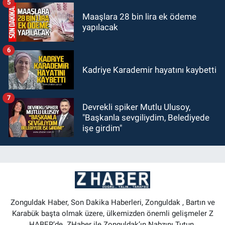
5
Maaşlara 28 bin lira ek ödeme
yapılacak
6
Kadriye Karademir hayatını kaybetti
7
Devrekli spiker Mutlu Ulusoy,
"Başkanla sevgiliydim, Belediyede
işe girdim"
Zonguldak Haber, Son Dakika Haberleri, Zonguldak , Bartın ve
Karabük başta olmak üzere, ülkemizden önemli gelişmeler Z
HABER’de. ZHaber ile Zonguldak’ın Nabzını Tutun.