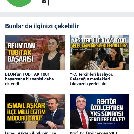
Bunlar da ilginizi çekebilir
BEUN’un TÜBİTAK 1001
YKS tercihleri başlıyor.
başarısına bir yenisi daha
Geleceğin meslekleri
eklendi
kılavuzda yerini aldı.
İsmail Aşkar Kilimli’nin İlçe
Prof. Dr. Özölçer’den YKS