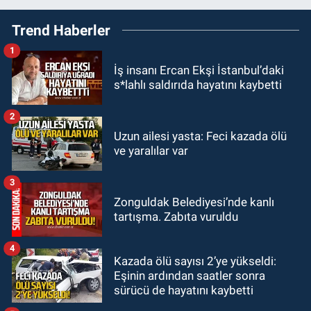
12:00
Olcay Can görevine resmen
Trend Haberler
başladı.
1
Zonguldak
İş insanı Ercan Ekşi İstanbul’daki
10:51
Bülent Ecevit Üniversitesi'ne
s*lahlı saldırıda hayatını kaybetti
45 sözleşmeli personel alınacak.
2
GÜNDEM
Uzun ailesi yasta: Feci kazada ölü
10:00
Dışarıdakiler: Bir Zamanlar
ve yaralılar var
Almanya’da’ 21 Ağustos’ta
vizyonda.
3
GÜNDEM
Zonguldak Belediyesi’nde kanlı
22:57
Kim yeni kim eski!
tartışma. Zabıta vuruldu
4
Kazada ölü sayısı 2’ye yükseldi:
Eşinin ardından saatler sonra
sürücü de hayatını kaybetti