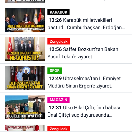
KARABÜK
13:26
Karabük milletvekilleri
bastırdı. Cumhurbaşkanı Erdoğan
talimat verdi
Zonguldak
12:56
Saffet Bozkurt'tan Bakan
Yusuf Tekin’e ziyaret
SPOR
12:49
Ultraselmas’tan İl Emniyet
Müdürü Sinan Ergen’e ziyaret.
MAGAZİN
12:31
Ülkü Hilal Çiftçi’nin babası
Ünal Çiftçi suç duyurusunda
bulundu. Birlikte çekilen kareler
Zonguldak
ortaya çıktı.