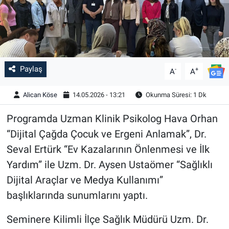
Paylaş
-
+
A
A
Alican Köse
14.05.2026 - 13:21
Okunma Süresi: 1 Dk
Programda Uzman Klinik Psikolog Hava Orhan
“Dijital Çağda Çocuk ve Ergeni Anlamak”, Dr.
Seval Ertürk “Ev Kazalarının Önlenmesi ve İlk
Yardım” ile Uzm. Dr. Aysen Ustaömer “Sağlıklı
Dijital Araçlar ve Medya Kullanımı”
başlıklarında sunumlarını yaptı.
Seminere Kilimli İlçe Sağlık Müdürü Uzm. Dr.