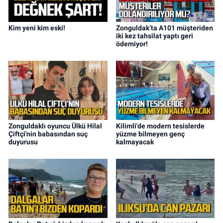
Kim yeni kim eski!
Zonguldak’ta A101 müşteriden
iki kez tahsilat yaptı geri
ödemiyor!
Zonguldaklı oyuncu Ülkü Hilal
Kilimli'de modern tesislerde
Çiftçi'nin babasından suç
yüzme bilmeyen genç
duyurusu
kalmayacak