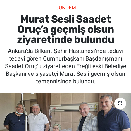
GÜNDEM
SİYASET
Murat Sesli Saadet
SPOR
Oruç’a geçmiş olsun
ziyaretinde bulundu
SAĞLIK
Ankara'da Bilkent Şehir Hastanesi’nde tedavi
tedavi gören Cumhurbaşkanı Başdanışmanı
Saadet Oruç’u ziyaret eden Ereğli eski Belediye
Başkanı ve siyasetçi Murat Sesli geçmiş olsun
temennisinde bulundu.