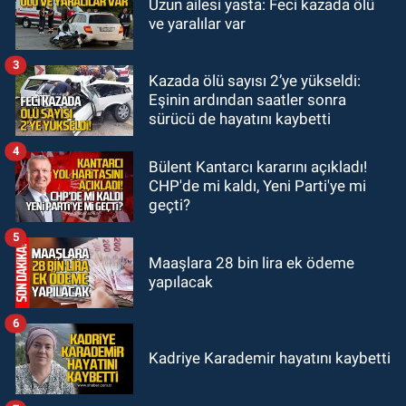
Uzun ailesi yasta: Feci kazada ölü
17:39
Şampiyondan GMİS'e
ve yaralılar var
teşekkür ziyareti
3
Kazada ölü sayısı 2’ye yükseldi:
Zonguldak
Eşinin ardından saatler sonra
13:39
Abdulkadir Özdemir
sürücü de hayatını kaybetti
görevinden ayrıldı.
4
Bülent Kantarcı kararını açıkladı!
CHP'de mi kaldı, Yeni Parti'ye mi
geçti?
5
Maaşlara 28 bin lira ek ödeme
yapılacak
6
Kadriye Karademir hayatını kaybetti