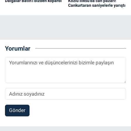
Dalgalar Batın’ı bizden kopardı
Kozlu Ilıksu’da can pazarı!
Cankurtaran saniyelerle yarıştı
Yorumlar
Gönder