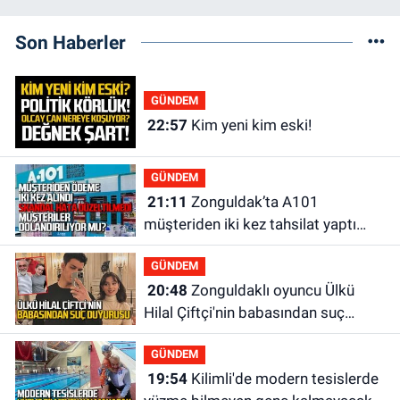
Son Haberler
GÜNDEM
22:57
Kim yeni kim eski!
GÜNDEM
21:11
Zonguldak’ta A101
müşteriden iki kez tahsilat yaptı
geri ödemiyor!
GÜNDEM
20:48
Zonguldaklı oyuncu Ülkü
Hilal Çiftçi'nin babasından suç
duyurusu
GÜNDEM
19:54
Kilimli'de modern tesislerde