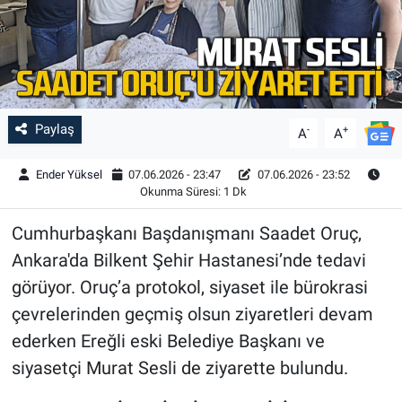
Paylaş
-
+
A
A
Ender Yüksel
07.06.2026 - 23:47
07.06.2026 - 23:52
Okunma Süresi: 1 Dk
Cumhurbaşkanı Başdanışmanı Saadet Oruç,
Ankara'da Bilkent Şehir Hastanesi’nde tedavi
görüyor. Oruç’a protokol, siyaset ile bürokrasi
çevrelerinden geçmiş olsun ziyaretleri devam
ederken Ereğli eski Belediye Başkanı ve
siyasetçi Murat Sesli de ziyarette bulundu.