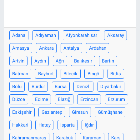
Adana
Adıyaman
Afyonkarahisar
Aksaray
Amasya
Ankara
Antalya
Ardahan
Artvin
Aydın
Ağrı
Balıkesir
Bartın
Batman
Bayburt
Bilecik
Bingöl
Bitlis
Bolu
Burdur
Bursa
Denizli
Diyarbakır
Düzce
Edirne
Elazığ
Erzincan
Erzurum
Eskişehir
Gaziantep
Giresun
Gümüşhane
Hakkari
Hatay
Isparta
Iğdır
Kahramanmaraş
Karabük
Karaman
Kars