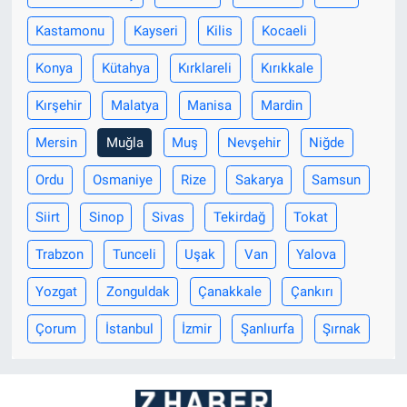
Kastamonu
Kayseri
Kilis
Kocaeli
Konya
Kütahya
Kırklareli
Kırıkkale
Kırşehir
Malatya
Manisa
Mardin
Mersin
Muğla
Muş
Nevşehir
Niğde
Ordu
Osmaniye
Rize
Sakarya
Samsun
Siirt
Sinop
Sivas
Tekirdağ
Tokat
Trabzon
Tunceli
Uşak
Van
Yalova
Yozgat
Zonguldak
Çanakkale
Çankırı
Çorum
İstanbul
İzmir
Şanlıurfa
Şırnak