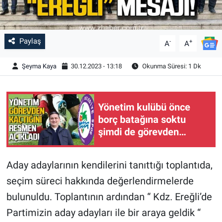
Paylaş
-
+
A
A
Şeyma Kaya
30.12.2023 - 13:18
Okunma Süresi: 1 Dk
Yönetim kulübü önce
borç batağına soktu
şimdi de görevden
kaçtığını resmen açıkladı
Aday adaylarının kendilerini tanıttığı toplantıda,
seçim süreci hakkında değerlendirmelerde
bulunuldu. Toplantının ardından “ Kdz. Ereğli’de
Partimizin aday adayları ile bir araya geldik “