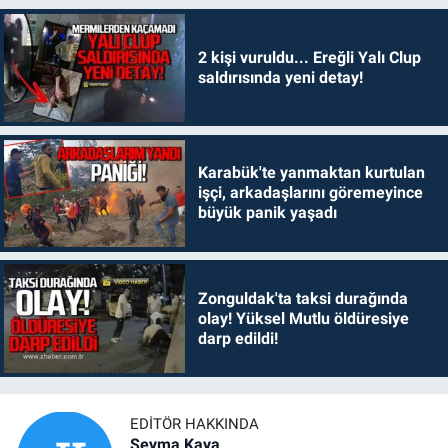
2 kişi vuruldu... Ereğli Yalı Clup
saldırısında yeni detay!
Karabük'te yanmaktan kurtulan
işçi, arkadaşlarını göremeyince
büyük panik yaşadı
Zonguldak'ta taksi durağında
olay! Yüksel Mutlu öldüresiye
darp edildi!
EDITÖR HAKKINDA
Şeyma Kaya