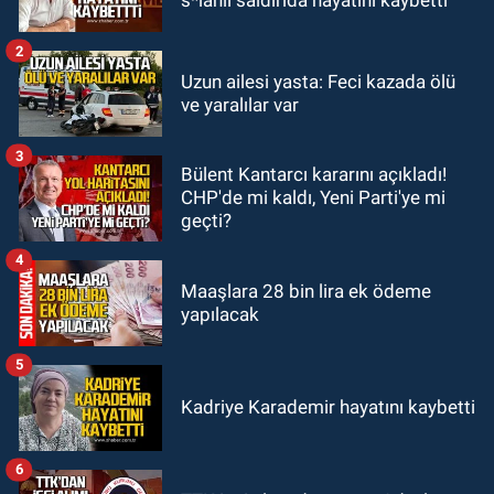
Kongrede dostluk mesajları
2
GÜNDEM
Uzun ailesi yasta: Feci kazada ölü
18:36
AK Parti teşkilatları
ve yaralılar var
toplanarak istişarede bulundu
3
Bülent Kantarcı kararını açıkladı!
GÜNDEM
CHP'de mi kaldı, Yeni Parti'ye mi
18:18
Gurbetçi Elmaslar
geçti?
Zonguldakspor’a destek oldu
4
Maaşlara 28 bin lira ek ödeme
yapılacak
5
Kadriye Karademir hayatını kaybetti
6