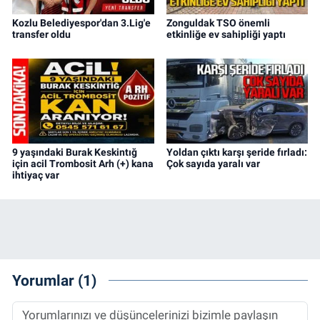
Kozlu Belediyespor'dan 3.Lig'e
Zonguldak TSO önemli
transfer oldu
etkinliğe ev sahipliği yaptı
9 yaşındaki Burak Keskintığ
Yoldan çıktı karşı şeride fırladı:
için acil Trombosit Arh (+) kana
Çok sayıda yaralı var
ihtiyaç var
Yorumlar (1)