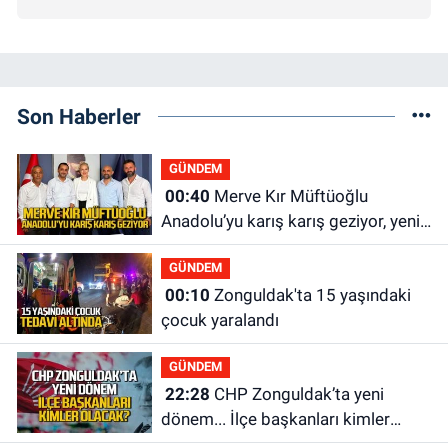
Son Haberler
GÜNDEM
00:40
Merve Kır Müftüoğlu
Anadolu’yu karış karış geziyor, yeni
yapılanmaları şekillendiriyor
GÜNDEM
00:10
Zonguldak'ta 15 yaşındaki
çocuk yaralandı
GÜNDEM
22:28
CHP Zonguldak’ta yeni
dönem... İlçe başkanları kimler
olacak?