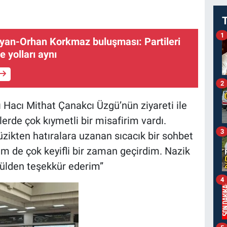
1
yan-Orhan Korkmaz buluşması: Partileri
e yolları aynı
2
Hacı Mithat Çanakcı Üzgü’nün ziyareti ile
nlerde çok kıymetli bir misafirim vardı.
3
zikten hatıralara uzanan sıcacık bir sohbet
m de çok keyifli bir zaman geçirdim. Nazik
nülden teşekkür ederim”
4