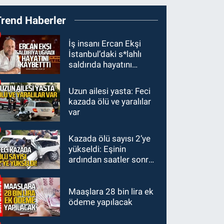
19:01
Çaycumalılar
Trend Haberler
Derneği Başkanı Savaş
Çiloğlu GMİS Başkanı
SPOR
İş insanı Ercan Ekşi
Hakan Yeşil ile ne
İstanbul’daki s*lahlı
17:45
Kozlu
görüştü?
saldırıda hayatını
Belediyespor, Tezcan
kaybetti
Gökmen'i kadrosuna
Uzun ailesi yasta: Feci
Zonguldak
kattı
kazada ölü ve yaralılar
17:39
Şampiyondan
var
GMİS'e teşekkür ziyareti
Kazada ölü sayısı 2’ye
Zonguldak
yükseldi: Eşinin
13:39
Abdulkadir
ardından saatler sonra
Özdemir görevinden
sürücü de hayatını
ayrıldı.
kaybetti
Maaşlara 28 bin lira ek
ödeme yapılacak