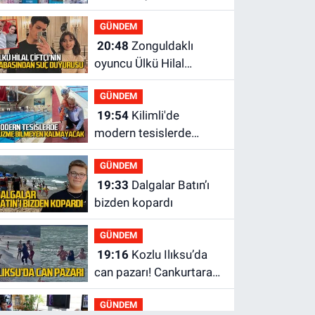
tahsilat yaptı geri
GÜNDEM
ödemiyor!
20:48
Zonguldaklı
oyuncu Ülkü Hilal
Çiftçi'nin babasından
GÜNDEM
suç duyurusu
19:54
Kilimli'de
modern tesislerde
yüzme bilmeyen genç
GÜNDEM
kalmayacak
19:33
Dalgalar Batın’ı
bizden kopardı
GÜNDEM
19:16
Kozlu Ilıksu’da
can pazarı! Cankurtaran
saniyelerle yarıştı
GÜNDEM