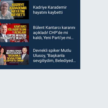
Kadriye Karademir
hayatını kaybetti
Bülent Kantarcı kararını
açıkladı! CHP'de mi
kaldı, Yeni Parti'ye mi
geçti?
Devrekli spiker Mutlu
Ulusoy, "Başkanla
sevgiliydim, Belediyede
işe girdim"