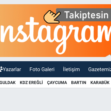
Yazarlar
Foto Galeri
İletişim
Gazetemi
GULDAK
KDZ EREĞLİ
ÇAYCUMA
BARTIN
KARABÜK