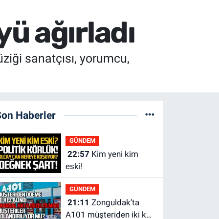
ü ağırladı
ziği sanatçısı, yorumcu,
Son Haberler
GÜNDEM
22:57
Kim yeni kim
eski!
GÜNDEM
21:11
Zonguldak’ta
A101 müşteriden iki kez