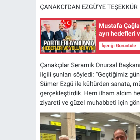
ÇANAKCI’DAN EZGÜ’YE TEŞEKKÜR
Mustafa Çağla
ayrı hedefleri v
İçeriği Görüntüle
Çanakçılar Seramik Onursal Başkanı 
ilgili şunları söyledi: “Geçtiğimiz gü
Sümer Ezgü ile kültürden sanata, mü
gerçekleştirdik. Hem ilham aldım he
ziyareti ve güzel muhabbeti için gö