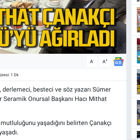
-
+
A
A
resi: 1 Dk
, derlemeci, besteci ve söz yazarı Sümer
r Seramik Onursal Başkanı Hacı Mithat
 mutluluğunu yaşadığını belirten Çanakçı
yaşadı.