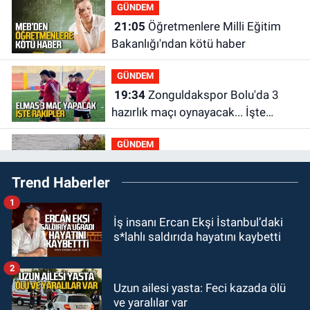
GÜNDEM
21:05
Öğretmenlere Milli Eğitim
Bakanlığı'ndan kötü haber
GÜNDEM
19:34
Zonguldakspor Bolu'da 3
hazırlık maçı oynayacak... İşte
rakipler...
GÜNDEM
19:27
Çaycuma ırmağında görüldü:
Trend Haberler
Görenler şaşkınlık yaşadı
1
GÜNDEM
İş insanı Ercan Ekşi İstanbul’daki
19:12
TMO kabuklu fındık alım
s*lahlı saldırıda hayatını kaybetti
fiyatlarını açıkladı
2
GÜNDEM
Uzun ailesi yasta: Feci kazada ölü
18:52
Zonguldak'ta pitbul köpek
ve yaralılar var