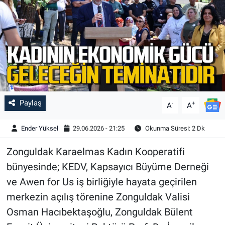
Paylaş
-
+
A
A
Ender Yüksel
29.06.2026 - 21:25
Okunma Süresi: 2 Dk
Zonguldak Karaelmas Kadın Kooperatifi
bünyesinde; KEDV, Kapsayıcı Büyüme Derneği
ve Awen for Us iş birliğiyle hayata geçirilen
merkezin açılış törenine Zonguldak Valisi
Osman Hacıbektaşoğlu, Zonguldak Bülent