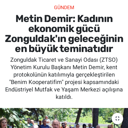
GÜNDEM
SİYASET
Metin Demir: Kadının
SPOR
ekonomik gücü
Zonguldak'ın geleceğinin
SAĞLIK
en büyük teminatıdır
Zonguldak Ticaret ve Sanayi Odası (ZTSO)
Yönetim Kurulu Başkanı Metin Demir, kent
protokolünün katılımıyla gerçekleştirilen
"Benim Kooperatifim" projesi kapsamındaki
Endüstriyel Mutfak ve Yaşam Merkezi açılışına
katıldı.