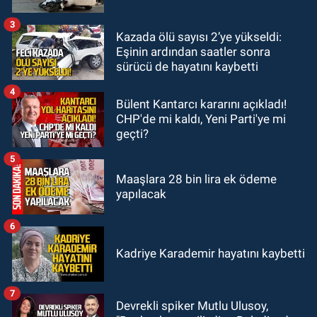
anne ve çocuğuna saldırdı: Tedavi
altındalar
3
Kazada ölü sayısı 2’ye yükseldi:
GÜNDEM
Eşinin ardından saatler sonra
18:44
Zonguldak'ta araç yayaya
sürücü de hayatını kaybetti
çarptı: Ağır yaralanan yaya tedavi
altına alındı
4
Bülent Kantarcı kararını açıkladı!
CHP'de mi kaldı, Yeni Parti'ye mi
geçti?
5
Maaşlara 28 bin lira ek ödeme
yapılacak
6
Kadriye Karademir hayatını kaybetti
7
Devrekli spiker Mutlu Ulusoy,