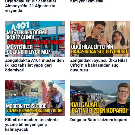
Dışarıdakiler: Bir Zamanlar
Kim yeni kim eski!
Almanya’da’ 21 Ağustos’ta
vizyonda.
Zonguldak’ta A101 müşteriden
Zonguldaklı oyuncu Ülkü Hilal
iki kez tahsilat yaptı geri
Çiftçi'nin babasından suç
ödemiyor!
duyurusu
Kilimli'de modern tesislerde
Dalgalar Batın’ı bizden kopardı
yüzme bilmeyen genç
kalmayacak