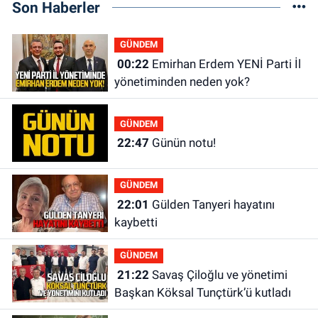
Son Haberler
GÜNDEM
00:22
Emirhan Erdem YENİ Parti İl
yönetiminden neden yok?
GÜNDEM
22:47
Günün notu!
GÜNDEM
22:01
Gülden Tanyeri hayatını
kaybetti
GÜNDEM
21:22
Savaş Çiloğlu ve yönetimi
Başkan Köksal Tunçtürk’ü kutladı