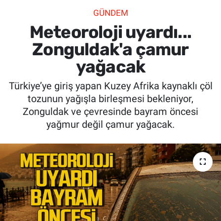
GÜNDEM
SİYASET
Meteoroloji uyardı...
SPOR
Zonguldak'a çamur
yağacak
SAĞLIK
Türkiye’ye giriş yapan Kuzey Afrika kaynaklı çöl
tozunun yağışla birleşmesi bekleniyor,
Zonguldak ve çevresinde bayram öncesi
yağmur değil çamur yağacak.