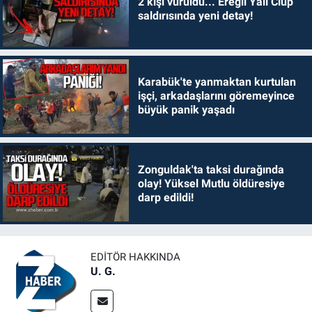
2 kişi vuruldu... Ereğli Yalı Clup
saldırısında yeni detay!
Karabük'te yanmaktan kurtulan
işçi, arkadaşlarını göremeyince
büyük panik yaşadı
Zonguldak'ta taksi durağında
olay! Yüksel Mutlu öldüresiye
darp edildi!
EDITÖR HAKKINDA
U. G.