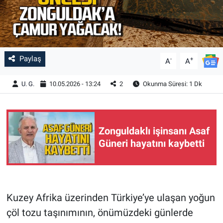
Paylaş
-
+
A
A
U. G.
10.05.2026 - 13:24
2
Okunma Süresi: 1 Dk
Zonguldaklı işinsanı Asaf
Güneri hayatını kaybetti
Kuzey Afrika üzerinden Türkiye’ye ulaşan yoğun
çöl tozu taşınımının, önümüzdeki günlerde