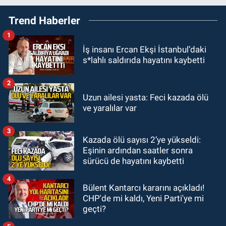
19:27
Çaycuma ırmağında görüldü:
Trend Haberler
Görenler şaşkınlık yaşadı
1
GÜNDEM
İş insanı Ercan Ekşi İstanbul’daki
19:12
TMO kabuklu fındık alım
s*lahlı saldırıda hayatını kaybetti
fiyatlarını açıkladı
2
GÜNDEM
Uzun ailesi yasta: Feci kazada ölü
18:52
Zonguldak'ta pitbul köpek
ve yaralılar var
anne ve çocuğuna saldırdı: Tedavi
altındalar
3
Kazada ölü sayısı 2’ye yükseldi:
GÜNDEM
Eşinin ardından saatler sonra
18:44
Zonguldak'ta araç yayaya
sürücü de hayatını kaybetti
çarptı: Ağır yaralanan yaya tedavi
altına alındı
4
Bülent Kantarcı kararını açıkladı!
CHP'de mi kaldı, Yeni Parti'ye mi
geçti?