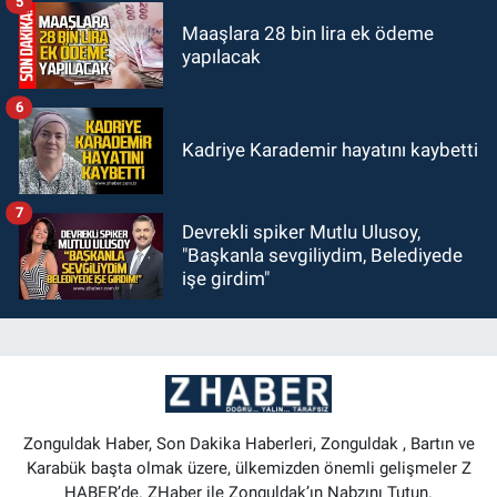
5
Maaşlara 28 bin lira ek ödeme
yapılacak
6
Kadriye Karademir hayatını kaybetti
7
Devrekli spiker Mutlu Ulusoy,
"Başkanla sevgiliydim, Belediyede
işe girdim"
Zonguldak Haber, Son Dakika Haberleri, Zonguldak , Bartın ve
Karabük başta olmak üzere, ülkemizden önemli gelişmeler Z
HABER’de. ZHaber ile Zonguldak’ın Nabzını Tutun.