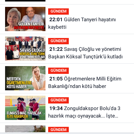
GÜNDEM
22:01
Gülden Tanyeri hayatını
kaybetti
GÜNDEM
21:22
Savaş Çiloğlu ve yönetimi
Başkan Köksal Tunçtürk’ü kutladı
GÜNDEM
21:05
Öğretmenlere Milli Eğitim
Bakanlığı'ndan kötü haber
GÜNDEM
19:34
Zonguldakspor Bolu'da 3
hazırlık maçı oynayacak... İşte
rakipler...
GÜNDEM