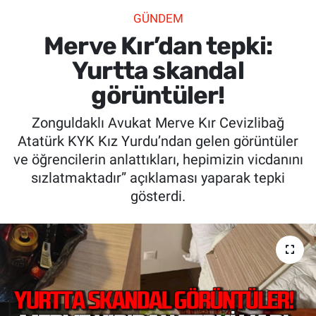
GÜNDEM
SİYASET
Merve Kır’dan tepki:
SPOR
Yurtta skandal
görüntüler!
SAĞLIK
Zonguldaklı Avukat Merve Kır Cevizlibağ
Atatürk KYK Kız Yurdu’ndan gelen görüntüler
ve öğrencilerin anlattıkları, hepimizin vicdanını
sızlatmaktadır” açıklaması yaparak tepki
gösterdi.