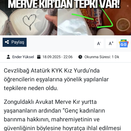
Paylaş
-
+
A
A
Ender Yüksel
18.09.2025 - 22:06
Okunma Süresi: 1 Dk
Cevzlibağ Atatürk KYK Kız Yurdu’nda
öğrencilerin eşyalarına yönelik yapılanlar
tepkilere neden oldu.
Zonguldaklı Avukat Merve Kır yurtta
yaşananların ardından “Genç kadınların
barınma hakkının, mahremiyetinin ve
güvenliğinin böylesine hoyratça ihlal edilmesi