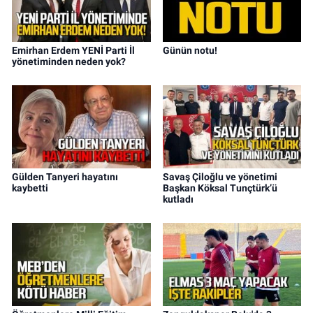
Emirhan Erdem YENİ Parti İl
Günün notu!
yönetiminden neden yok?
Gülden Tanyeri hayatını
Savaş Çiloğlu ve yönetimi
kaybetti
Başkan Köksal Tunçtürk’ü
kutladı