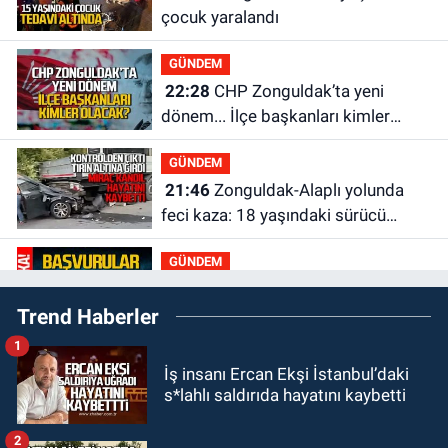
çocuk yaralandı
GÜNDEM
22:28
CHP Zonguldak’ta yeni
dönem... İlçe başkanları kimler
olacak?
GÜNDEM
21:46
Zonguldak-Alaplı yolunda
feci kaza: 18 yaşındaki sürücü
hayatını kaybetti
GÜNDEM
21:29
Başvurular başladı: 3 bin
Trend Haberler
250 kişi alınacak
1
GÜNDEM
İş insanı Ercan Ekşi İstanbul’daki
19:56
Otomobille çarpışan
s*lahlı saldırıda hayatını kaybetti
bisikletli ağır yaralandı
2