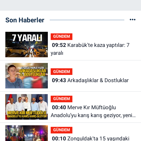
Son Haberler
GÜNDEM
09:52
Karabük'te kaza yaptılar: 7
yaralı
GÜNDEM
09:43
Arkadaşlıklar & Dostluklar
GÜNDEM
00:40
Merve Kır Müftüoğlu
Anadolu’yu karış karış geziyor, yeni
yapılanmaları şekillendiriyor
GÜNDEM
00:10
Zonguldak'ta 15 yaşındaki