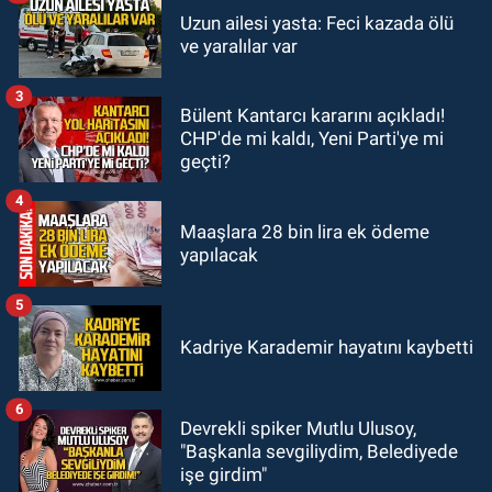
GÜNDEM
Uzun ailesi yasta: Feci kazada ölü
19:46
Cumhurbaşkanı Erdoğan’ın
ve yaralılar var
fotoğrafını söküp indirdi
3
Bülent Kantarcı kararını açıkladı!
GÜNDEM
CHP'de mi kaldı, Yeni Parti'ye mi
18:48
Yeni başkan belli oldu:
geçti?
Kongrede dostluk mesajları
4
Maaşlara 28 bin lira ek ödeme
yapılacak
5
Kadriye Karademir hayatını kaybetti
6
Devrekli spiker Mutlu Ulusoy,
"Başkanla sevgiliydim, Belediyede
işe girdim"