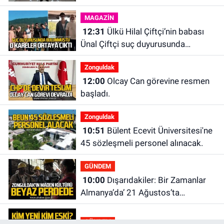
MAGAZİN
12:31
Ülkü Hilal Çiftçi’nin babası
Ünal Çiftçi suç duyurusunda
bulundu. Birlikte çekilen kareler
Zonguldak
ortaya çıktı.
12:00
Olcay Can görevine resmen
başladı.
Zonguldak
10:51
Bülent Ecevit Üniversitesi'ne
45 sözleşmeli personel alınacak.
GÜNDEM
10:00
Dışarıdakiler: Bir Zamanlar
Almanya’da’ 21 Ağustos’ta
vizyonda.
GÜNDEM