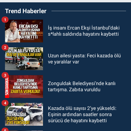
22:57
Kim yeni kim eski!
Trend Haberler
1
GÜNDEM
İş insanı Ercan Ekşi İstanbul’daki
21:11
Zonguldak’ta A101
s*lahlı saldırıda hayatını kaybetti
müşteriden iki kez tahsilat yaptı
geri ödemiyor!
2
GÜNDEM
Uzun ailesi yasta: Feci kazada ölü
20:48
Zonguldaklı oyuncu Ülkü
ve yaralılar var
Hilal Çiftçi'nin babasından suç
duyurusu
3
GÜNDEM
Zonguldak Belediyesi’nde kanlı
19:54
Kilimli'de modern tesislerde
tartışma. Zabıta vuruldu
yüzme bilmeyen genç kalmayacak
4
Kazada ölü sayısı 2’ye yükseldi:
Eşinin ardından saatler sonra
sürücü de hayatını kaybetti
5