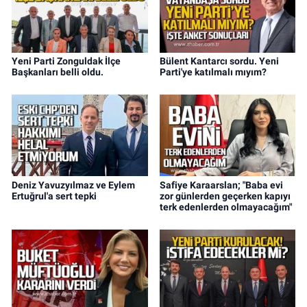
Yeni Parti Zonguldak İlçe
Bülent Kantarcı sordu. Yeni
Başkanları belli oldu.
Parti'ye katılmalı mıyım?
Deniz Yavuzyılmaz ve Eylem
Safiye Karaarslan; "Baba evi
Ertuğrul'a sert tepki
zor günlerden geçerken kapıyı
terk edenlerden olmayacağım"