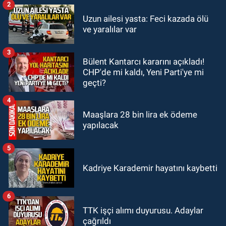
2
GÜNDEM
Uzun ailesi yasta: Feci kazada ölü
21:12
Yönetim kulübü önce borç
ve yaralılar var
batağına soktu şimdi de görevden
kaçtığını resmen açıkladı
3
Bülent Kantarcı kararını açıkladı!
GÜNDEM
CHP'de mi kaldı, Yeni Parti'ye mi
20:56
Otomobilin çarptığı yaşlı
geçti?
adam hayatını kaybetti
4
Maaşlara 28 bin lira ek ödeme
yapılacak
5
Kadriye Karademir hayatını kaybetti
6
TTK işçi alımı duyurusu. Adaylar
çağrıldı