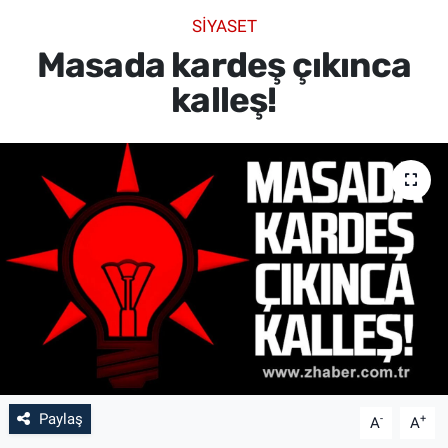
SİYASET
SİYASET
Masada kardeş çıkınca
SPOR
kalleş!
SAĞLIK
Paylaş
-
+
A
A