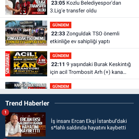
23:05
Kozlu Belediyespor'dan
3.Lig'e transfer oldu
GÜNDEM
22:33
Zonguldak TSO önemli
etkinliğe ev sahipliği yaptı
GÜNDEM
22:11
9 yaşındaki Burak Keskintığ
için acil Trombosit Arh (+) kana
ihtiyaç var
GÜNDEM
21:50
Yoldan çıktı karşı şeride
Trend Haberler
fırladı: Çok sayıda yaralı var
1
GÜNDEM
İş insanı Ercan Ekşi İstanbul’daki
21:38
Ercüment Ünal'dan acık
s*lahlı saldırıda hayatını kaybetti
haber geldi: Ameliyata dayanamadı