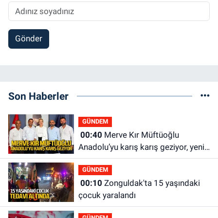
Gönder
Son Haberler
GÜNDEM
00:40
Merve Kır Müftüoğlu
Anadolu’yu karış karış geziyor, yeni
yapılanmaları şekillendiriyor
GÜNDEM
00:10
Zonguldak'ta 15 yaşındaki
çocuk yaralandı
GÜNDEM