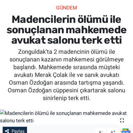
GÜNDEM
SİYASET
Madencilerin ölümü ile
SPOR
sonuçlanan mahkemede
avukat salonu terk etti
SAĞLIK
Zonguldak’ta 2 madencinin ölümü ile
sonuçlanan kazanın mahkemesi görülmeye
başlandı. Mahkemede sırasında müşteki
avukatı Merak Çolak ile ve sanık avukatı
Osman Özdoğan arasında tartışma yaşandı.
Osman Özdoğan cüppesini çıkartarak salonu
sinirlenip terk etti.
Paylaş
-
+
A
A