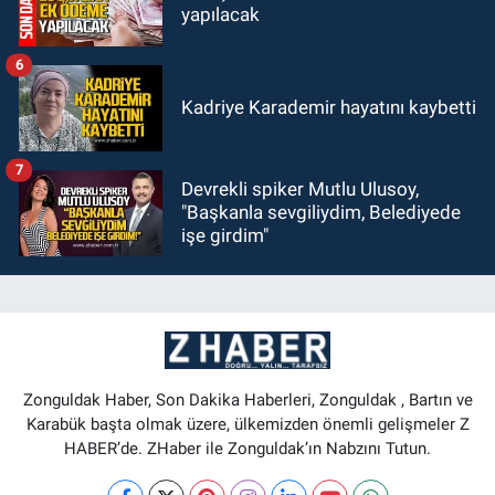
yapılacak
6
Kadriye Karademir hayatını kaybetti
7
Devrekli spiker Mutlu Ulusoy,
"Başkanla sevgiliydim, Belediyede
işe girdim"
Zonguldak Haber, Son Dakika Haberleri, Zonguldak , Bartın ve
Karabük başta olmak üzere, ülkemizden önemli gelişmeler Z
HABER’de. ZHaber ile Zonguldak’ın Nabzını Tutun.