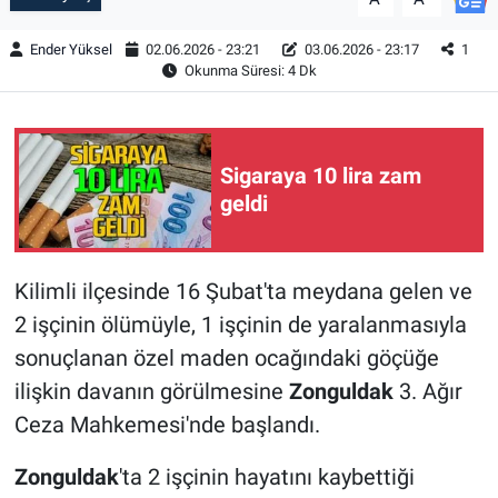
Ender Yüksel
02.06.2026 - 23:21
03.06.2026 - 23:17
1
Okunma Süresi: 4 Dk
Sigaraya 10 lira zam
geldi
Kilimli ilçesinde 16 Şubat'ta meydana gelen ve
2 işçinin ölümüyle, 1 işçinin de yaralanmasıyla
sonuçlanan özel maden ocağındaki göçüğe
ilişkin davanın görülmesine
Zonguldak
3. Ağır
Ceza Mahkemesi'nde başlandı.
Zonguldak
'ta 2 işçinin hayatını kaybettiği