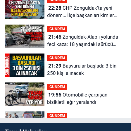
22:28
CHP Zonguldak’ta yeni
dönem... İlçe başkanları kimler
olacak?
GÜNDEM
21:46
Zonguldak-Alaplı yolunda
feci kaza: 18 yaşındaki sürücü
hayatını kaybetti
GÜNDEM
21:29
Başvurular başladı: 3 bin
250 kişi alınacak
GÜNDEM
19:56
Otomobille çarpışan
bisikletli ağır yaralandı
GÜNDEM
19:46
Cumhurbaşkanı Erdoğan’ın