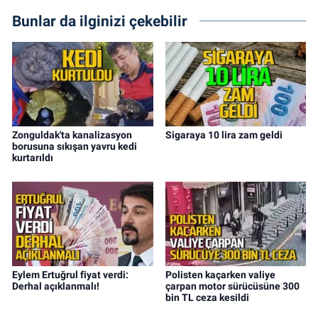
Bunlar da ilginizi çekebilir
Zonguldak'ta kanalizasyon
Sigaraya 10 lira zam geldi
borusuna sıkışan yavru kedi
kurtarıldı
Eylem Ertuğrul fiyat verdi:
Polisten kaçarken valiye
Derhal açıklanmalı!
çarpan motor sürücüsüne 300
bin TL ceza kesildi