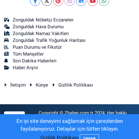
Zonguldak Nöbetçi Eczaneler
Zonguldak Hava Durumu
Zonguldak Namaz Vakitleri
Zonguldak Trafik Yoğunluk Haritası
Puan Durumu ve Fikstür
Tüm Manşetler
Son Dakika Haberleri
Haber Arşivi
İletişim
Künye
Gizlilik Politikası
Copyright © Zhaber.com.tr 2024. Her hakkı
RSS
saklıdır.
En iyi site deneyimi sağlamak için çerezlerden
faydalanıyoruz. Detaylar için lütfen tıklayın.
Gizlilik Politikası
Haber Yazılımı:
TE Bilişim
TAMAM