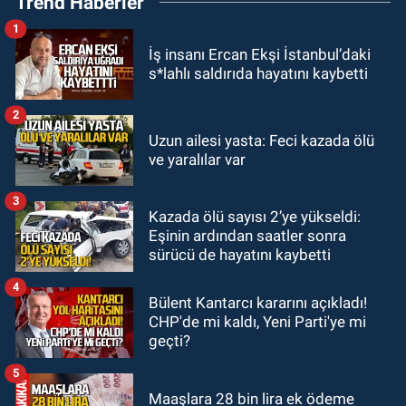
Trend Haberler
fotoğrafını söküp indirdi
1
GÜNDEM
İş insanı Ercan Ekşi İstanbul’daki
18:48
Yeni başkan belli oldu:
s*lahlı saldırıda hayatını kaybetti
Kongrede dostluk mesajları
2
GÜNDEM
Uzun ailesi yasta: Feci kazada ölü
18:36
AK Parti teşkilatları
ve yaralılar var
toplanarak istişarede bulundu
3
Kazada ölü sayısı 2’ye yükseldi:
GÜNDEM
Eşinin ardından saatler sonra
18:18
Gurbetçi Elmaslar
sürücü de hayatını kaybetti
Zonguldakspor’a destek oldu
4
Bülent Kantarcı kararını açıkladı!
CHP'de mi kaldı, Yeni Parti'ye mi
geçti?
5
Maaşlara 28 bin lira ek ödeme