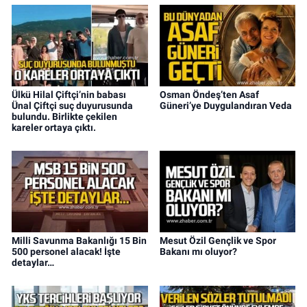
Ülkü Hilal Çiftçi’nin babası
Osman Öndeş’ten Asaf
Ünal Çiftçi suç duyurusunda
Güneri’ye Duygulandıran Veda
bulundu. Birlikte çekilen
kareler ortaya çıktı.
Milli Savunma Bakanlığı 15 Bin
Mesut Özil Gençlik ve Spor
500 personel alacak! İşte
Bakanı mı oluyor?
detaylar…