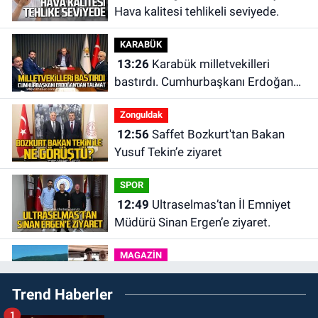
Hava kalitesi tehlikeli seviyede.
KARABÜK
13:26
Karabük milletvekilleri
bastırdı. Cumhurbaşkanı Erdoğan
talimat verdi
Zonguldak
12:56
Saffet Bozkurt'tan Bakan
Yusuf Tekin’e ziyaret
SPOR
12:49
Ultraselmas’tan İl Emniyet
Müdürü Sinan Ergen’e ziyaret.
MAGAZİN
12:31
Ülkü Hilal Çiftçi’nin babası
Trend Haberler
Ünal Çiftçi suç duyurusunda
bulundu. Birlikte çekilen kareler
1