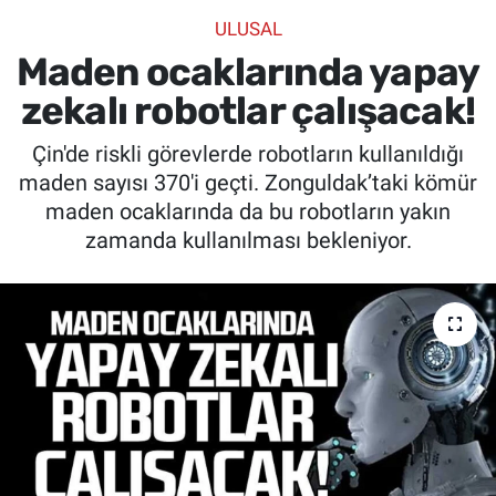
ULUSAL
SİYASET
Maden ocaklarında yapay
SPOR
zekalı robotlar çalışacak!
Çin'de riskli görevlerde robotların kullanıldığı
SAĞLIK
maden sayısı 370'i geçti. Zonguldak’taki kömür
maden ocaklarında da bu robotların yakın
zamanda kullanılması bekleniyor.