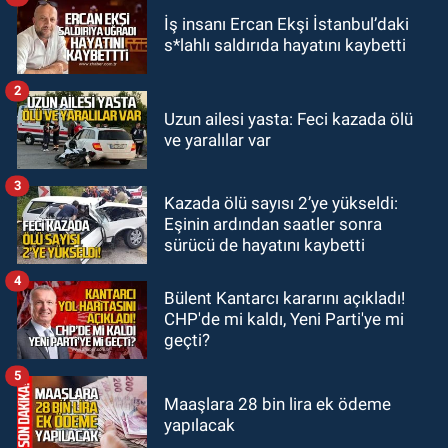
Zonguldak
ortaya çıktı.
İş insanı Ercan Ekşi İstanbul’daki
12:00
Olcay Can görevine resmen
s*lahlı saldırıda hayatını kaybetti
başladı.
2
Zonguldak
Uzun ailesi yasta: Feci kazada ölü
10:51
Bülent Ecevit Üniversitesi'ne
ve yaralılar var
45 sözleşmeli personel alınacak.
3
Kazada ölü sayısı 2’ye yükseldi:
GÜNDEM
Eşinin ardından saatler sonra
10:00
Dışarıdakiler: Bir Zamanlar
sürücü de hayatını kaybetti
Almanya’da’ 21 Ağustos’ta
vizyonda.
4
Bülent Kantarcı kararını açıkladı!
CHP'de mi kaldı, Yeni Parti'ye mi
geçti?
5
Maaşlara 28 bin lira ek ödeme
yapılacak