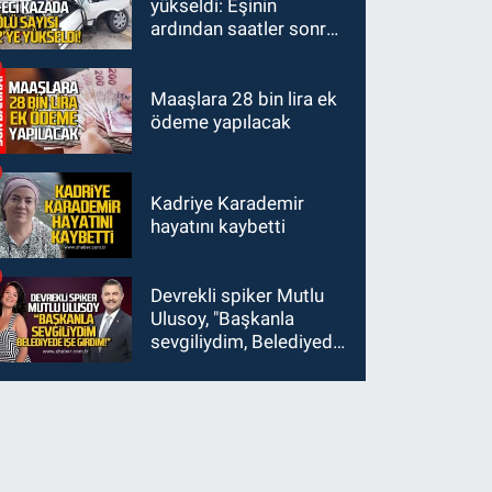
yükseldi: Eşinin
ardından saatler sonra
sürücü de hayatını
kaybetti
Maaşlara 28 bin lira ek
ödeme yapılacak
Kadriye Karademir
hayatını kaybetti
Devrekli spiker Mutlu
Ulusoy, "Başkanla
sevgiliydim, Belediyede
işe girdim"