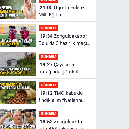
21:05
Öğretmenlere
Milli Eğitim
Bakanlığı'ndan kötü
GÜNDEM
haber
19:34
Zonguldakspor
Bolu'da 3 hazırlık maçı
oynayacak... İşte
GÜNDEM
rakipler...
19:27
Çaycuma
ırmağında görüldü:
Görenler şaşkınlık
GÜNDEM
yaşadı
19:12
TMO kabuklu
fındık alım fiyatlarını
açıkladı
GÜNDEM
18:52
Zonguldak'ta
pitbul köpek anne ve