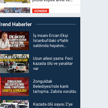
çocuğuna saldırdı:
GÜNDEM
Tedavi altındalar
18:44
Zonguldak'ta
Trend Haberler
araç yayaya çarptı: Ağır
yaralanan yaya tedavi
GÜNDEM
İş insanı Ercan Ekşi
altına alındı
İstanbul’daki s*lahlı
18:32
İşçi lideri Şemsi
saldırıda hayatını
Denizer kabri başında
kaybetti
anıldı
Uzun ailesi yasta: Feci
Zonguldak
kazada ölü ve yaralılar
16:39
YENİ Parti
var
Zonguldak'ta Kurucu İl
Yönetim Kurulu belli
Zonguldak
SPOR
oldu
Belediyesi’nde kanlı
15:10
3. Lig 1. Grup’ta
tartışma. Zabıta vuruldu
program açıklandı
Kazada ölü sayısı 2’ye