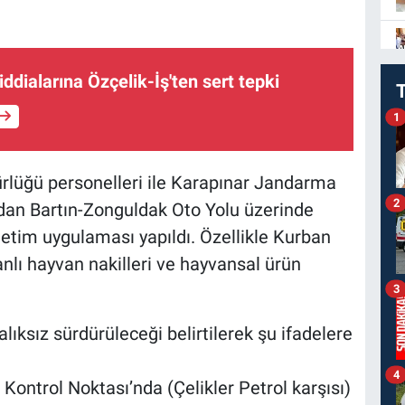
iddialarına Özçelik-İş'ten sert tepki
1
lüğü personelleri ile Karapınar Jandarma
2
ndan Bartın-Zonguldak Oto Yolu üzerinde
etim uygulaması yapıldı. Özellikle Kurban
nlı hayvan nakilleri ve hayvansal ürün
3
ıksız sürdürüleceği belirtilerek şu ifadelere
4
Kontrol Noktası’nda (Çelikler Petrol karşısı)