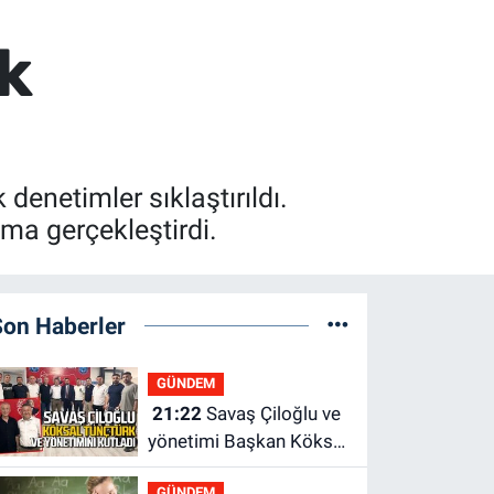
k
enetimler sıklaştırıldı.
ma gerçekleştirdi.
Son Haberler
GÜNDEM
21:22
Savaş Çiloğlu ve
yönetimi Başkan Köksal
Tunçtürk’ü kutladı
GÜNDEM