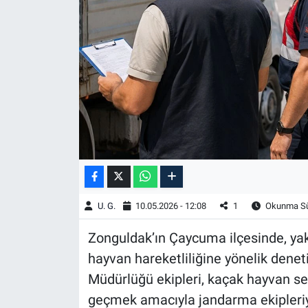
U. G.
10.05.2026 - 12:08
1
Okunma Sür
Zonguldak’ın Çaycuma ilçesinde, ya
hayvan hareketliliğine yönelik denet
Müdürlüğü ekipleri, kaçak hayvan se
geçmek amacıyla jandarma ekipleriyle