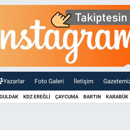
Yazarlar
Foto Galeri
İletişim
Gazetemi
GULDAK
KDZ EREĞLİ
ÇAYCUMA
BARTIN
KARABÜK