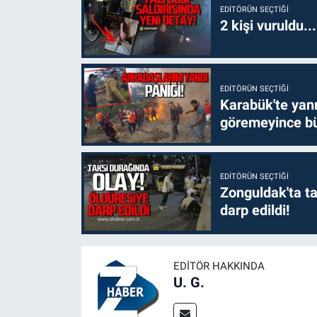
EDITÖRÜN SEÇTIĞI
2 kişi vuruldu..
EDITÖRÜN SEÇTIĞI
Karabük'te yanm
göremeyince bü
EDITÖRÜN SEÇTIĞI
Zonguldak'ta ta
darp edildi!
EDITÖR HAKKINDA
U. G.