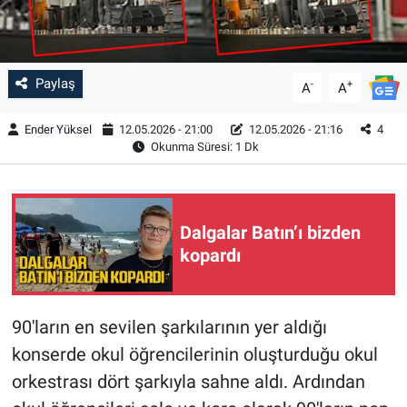
Paylaş
-
+
A
A
Ender Yüksel
12.05.2026 - 21:00
12.05.2026 - 21:16
4
Okunma Süresi: 1 Dk
Dalgalar Batın’ı bizden
kopardı
90'ların en sevilen şarkılarının yer aldığı
konserde okul öğrencilerinin oluşturduğu okul
orkestrası dört şarkıyla sahne aldı. Ardından