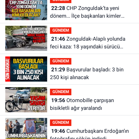
22:28
CHP Zonguldak’ta yeni
dönem... İlçe başkanları kimler
olacak?
GÜNDEM
21:46
Zonguldak-Alaplı yolunda
feci kaza: 18 yaşındaki sürücü
hayatını kaybetti
GÜNDEM
21:29
Başvurular başladı: 3 bin
250 kişi alınacak
GÜNDEM
19:56
Otomobille çarpışan
bisikletli ağır yaralandı
GÜNDEM
19:46
Cumhurbaşkanı Erdoğan’ın
fotoğrafını söküp indirdi