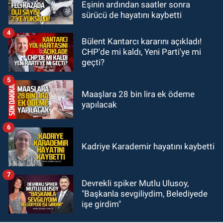
Eşinin ardından saatler sonra
16:50
Ereğli ve Alaplı teşkilat
sürücü de hayatını kaybetti
anahtarları teslim edildi.
4
Bülent Kantarcı kararını açıkladı!
CHP'de mi kaldı, Yeni Parti'ye mi
geçti?
5
Maaşlara 28 bin lira ek ödeme
yapılacak
6
Kadriye Karademir hayatını kaybetti
7
Devrekli spiker Mutlu Ulusoy,
"Başkanla sevgiliydim, Belediyede
işe girdim"