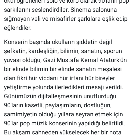
okul öğrencileri solo ve koro olarak 90'ların pop
şarkılarını seslendirdiler. Sinema salonuna
sığmayan veli ve misafirler şarkılara eşlik edip
eğlendiler.
Konserin başında okulların şiddetin değil
şefkatin, kardeşliğin, bilimin, sanatın, sporun
yuvası olduğu; Gazi Mustafa Kemal Atatürk'ün
bir elinde bilimin bir elinde sanatın meşalesi
olan fikri hür vicdanı hür irfanı hür bireyler
yetiştirme yolunda ilerledikleri mesajı verildi.
Günümüzün dijitalleşmesinin unutturduğu
90'ların kasetli, paylaşımların, dostluğun,
samimiyetin olduğu yıllara seyran etmek için
90'lar pop müzik konserinin yapıldığı belirtildi.
Bu akşam sahneden yükselecek her bir nota