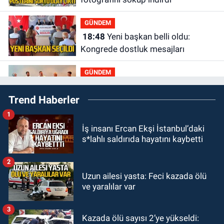
GÜNDEM
18:48
Yeni başkan belli oldu:
Kongrede dostluk mesajları
GÜNDEM
18:36
AK Parti teşkilatları
Trend Haberler
toplanarak istişarede bulundu
1
GÜNDEM
İş insanı Ercan Ekşi İstanbul’daki
18:18
Gurbetçi Elmaslar
s*lahlı saldırıda hayatını kaybetti
Zonguldakspor’a destek oldu
2
SPOR
Uzun ailesi yasta: Feci kazada ölü
17:17
Zonguldakspor’dan Süper
ve yaralılar var
transfer.
3
Kazada ölü sayısı 2’ye yükseldi:
SİYASET