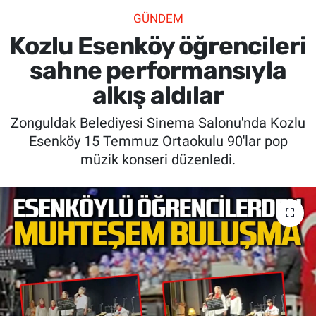
GÜNDEM
SİYASET
Kozlu Esenköy öğrencileri
SPOR
sahne performansıyla
alkış aldılar
SAĞLIK
Zonguldak Belediyesi Sinema Salonu'nda Kozlu
Esenköy 15 Temmuz Ortaokulu 90'lar pop
müzik konseri düzenledi.