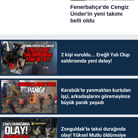
2 kişi vuruldu... Ereğli Yalı Clup
saldırısında yeni detay!
Karabük'te yanmaktan kurtulan
işçi, arkadaşlarını göremeyince
büyük panik yaşadı
Zonguldak'ta taksi durağında
olay! Yüksel Mutlu öldüresiye