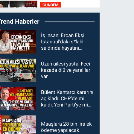
GÜNDEM
23:05
Kozlu
Trend Haberler
Belediyespor'dan
3.Lig'e transfer oldu
GÜNDEM
İş insanı Ercan Ekşi
İstanbul’daki s*lahlı
22:33
Zonguldak TSO
saldırıda hayatını
önemli etkinliğe ev
kaybetti
sahipliği yaptı
Uzun ailesi yasta: Feci
GÜNDEM
kazada ölü ve yaralılar
22:11
9 yaşındaki
var
Burak Keskintığ için acil
Trombosit Arh (+) kana
Bülent Kantarcı kararını
GÜNDEM
ihtiyaç var
açıkladı! CHP'de mi
21:50
Yoldan çıktı karşı
kaldı, Yeni Parti'ye mi
şeride fırladı: Çok
geçti?
sayıda yaralı var
Maaşlara 28 bin lira ek
ödeme yapılacak