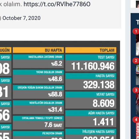
k olalım.
https://t.co/RVlhe7786O
)
October 7, 2020
1
2
3
4