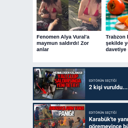
EDITÖRÜN SEÇTIĞI
2 kişi vuruldu..
EDITÖRÜN SEÇTIĞI
Karabük'te yanm
göremeyince bü