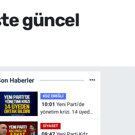
şte güncel
Son Haberler
KDZ EREĞLİ
10:01
Yeni Parti'de
yönetim krizi. 14 üyeden
ortak bildiri.
SİYASET
09:47
Yeni Parti Kdz.