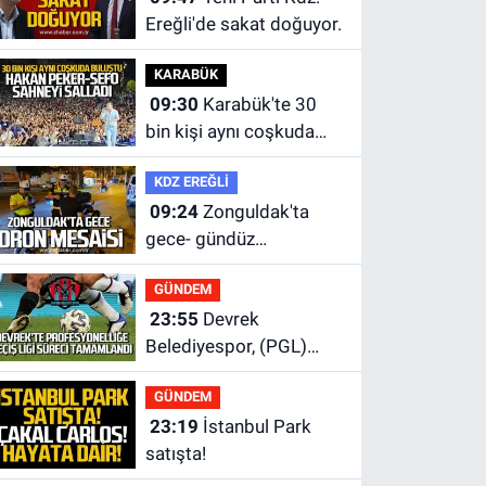
Ereğli'de sakat doğuyor.
KARABÜK
09:30
Karabük'te 30
bin kişi aynı coşkuda
buluştu.
KDZ EREĞLİ
09:24
Zonguldak'ta
gece- gündüz
ekiplerden dron destekli
GÜNDEM
denetim.
23:55
Devrek
Belediyespor, (PGL)
sürecini resmi olarak
GÜNDEM
tamamladı
23:19
İstanbul Park
satışta!