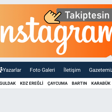
Yazarlar
Foto Galeri
İletişim
Gazetemi
GULDAK
KDZ EREĞLİ
ÇAYCUMA
BARTIN
KARABÜK