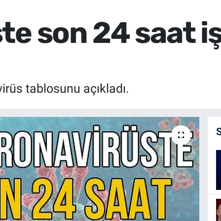
te son 24 saat i
irüs tablosunu açıkladı.