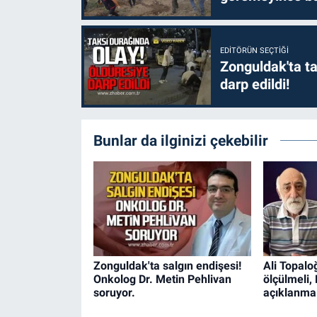
EDITÖRÜN SEÇTIĞI
Zonguldak'ta ta
darp edildi!
Bunlar da ilginizi çekebilir
Zonguldak'ta salgın endişesi!
Ali Topaloğ
Onkolog Dr. Metin Pehlivan
ölçülmeli
soruyor.
açıklanmal