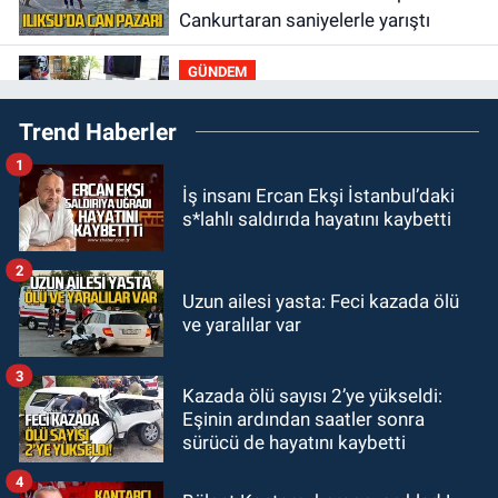
Cankurtaran saniyelerle yarıştı
GÜNDEM
19:01
Çaycumalılar Derneği
Trend Haberler
Başkanı Savaş Çiloğlu GMİS
Başkanı Hakan Yeşil ile ne görüştü?
1
SPOR
İş insanı Ercan Ekşi İstanbul’daki
17:45
Kozlu Belediyespor, Tezcan
s*lahlı saldırıda hayatını kaybetti
Gökmen'i kadrosuna kattı
2
Zonguldak
Uzun ailesi yasta: Feci kazada ölü
17:39
Şampiyondan GMİS'e
ve yaralılar var
teşekkür ziyareti
3
Kazada ölü sayısı 2’ye yükseldi:
Zonguldak
Eşinin ardından saatler sonra
13:39
Abdulkadir Özdemir
sürücü de hayatını kaybetti
görevinden ayrıldı.
4