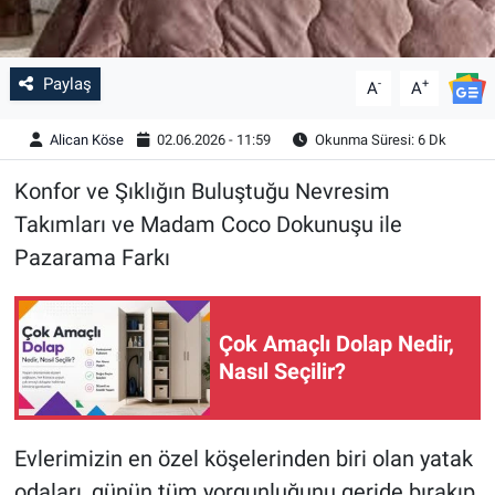
Paylaş
-
+
A
A
Alican Köse
02.06.2026 - 11:59
Okunma Süresi: 6 Dk
Konfor ve Şıklığın Buluştuğu Nevresim
Takımları ve Madam Coco Dokunuşu ile
Pazarama Farkı
Çok Amaçlı Dolap Nedir,
Nasıl Seçilir?
Evlerimizin en özel köşelerinden biri olan yatak
odaları, günün tüm yorgunluğunu geride bırakıp