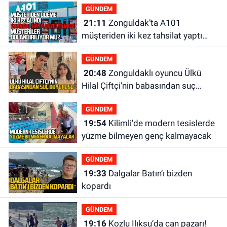
GÜNDEM
21:11
Zonguldak’ta A101
müşteriden iki kez tahsilat yaptı
geri ödemiyor!
GÜNDEM
20:48
Zonguldaklı oyuncu Ülkü
Hilal Çiftçi'nin babasından suç
duyurusu
GÜNDEM
19:54
Kilimli'de modern tesislerde
yüzme bilmeyen genç kalmayacak
GÜNDEM
19:33
Dalgalar Batın’ı bizden
kopardı
GÜNDEM
19:16
Kozlu Ilıksu’da can pazarı!