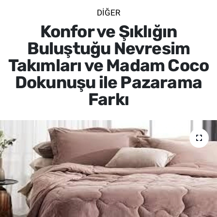
DIĞER
SİYASET
Konfor ve Şıklığın
SPOR
Buluştuğu Nevresim
Takımları ve Madam Coco
SAĞLIK
Dokunuşu ile Pazarama
Farkı