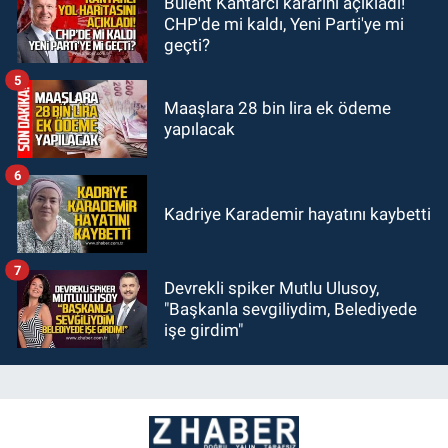
Bülent Kantarcı kararını açıkladı!
CHP'de mi kaldı, Yeni Parti'ye mi
geçti?
5
Maaşlara 28 bin lira ek ödeme
yapılacak
6
Kadriye Karademir hayatını kaybetti
7
Devrekli spiker Mutlu Ulusoy,
"Başkanla sevgiliydim, Belediyede
işe girdim"