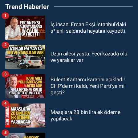
Trend Haberler
denize giren 16 yaşındaki çocuk
kayboldu: Son anları kamerada
1
GÜNDEM
İş insanı Ercan Ekşi İstanbul’daki
22:54
Zonguldakspor Nevzat Bilen
s*lahlı saldırıda hayatını kaybetti
ile resmen anlaştı: Elmas'a golcü
kanat
2
GÜNDEM
Uzun ailesi yasta: Feci kazada ölü
22:40
Mustafa Çağlayan, Hakan
ve yaralılar var
Ergin’in ailesine taziye ziyaretinde
bulundu
3
Bülent Kantarcı kararını açıkladı!
GÜNDEM
CHP'de mi kaldı, Yeni Parti'ye mi
22:12
Kaza anı kamerada: İşçi
geçti?
servisi ile otomobil çarpıştı: Çok
sayıda yaralı var
4
Maaşlara 28 bin lira ek ödeme
yapılacak
5