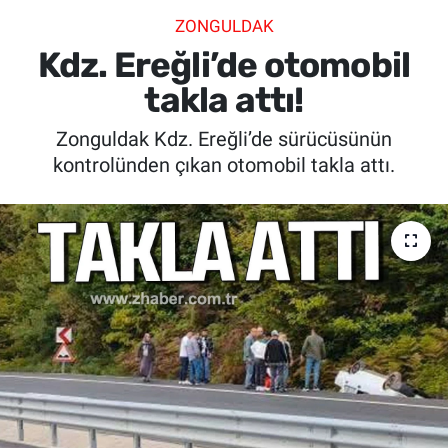
ZONGULDAK
SİYASET
Kdz. Ereğli’de otomobil
SPOR
takla attı!
Zonguldak Kdz. Ereğli’de sürücüsünün
SAĞLIK
kontrolünden çıkan otomobil takla attı.