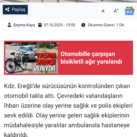
Paylaş
-
+
A
A
Şeyma Kaya
07.10.2025 - 15:55
Okunma Süresi: 1 Dk
Otomobille çarpışan
bisikletli ağır yaralandı
Kdz. Ereğli’de sürücüsünün kontrolünden çıkan
otomobil takla attı. Çevredeki vatandaşların
ihbarı üzerine olay yerine sağlık ve polis ekipleri
sevk edildi. Olay yerine gelen sağlık ekiplerinin
müdahalesiyle yaralılar ambulansla hastaneye
kaldırıldı.