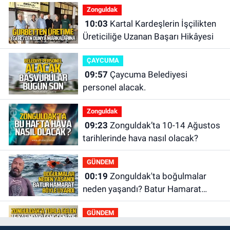
Zonguldak
10:03
Kartal Kardeşlerin İşçilikten
Üreticiliğe Uzanan Başarı Hikâyesi
ÇAYCUMA
09:57
Çaycuma Belediyesi
personel alacak.
Zonguldak
09:23
Zonguldak’ta 10-14 Ağustos
tarihlerinde hava nasıl olacak?
GÜNDEM
00:19
Zonguldak'ta boğulmalar
neden yaşandı? Batur Hamarat
böyle uyardı!
GÜNDEM
23:21
Zonguldak'a tur ile gelip