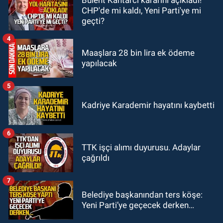
Bülent Kantarcı kararını açıkladı!
CHP'de mi kaldı, Yeni Parti'ye mi
14:34
Çaycumaspor şartları yerine
geçti?
getirdi.
4
Maaşlara 28 bin lira ek ödeme
yapılacak
5
Kadriye Karademir hayatını kaybetti
6
TTK işçi alımı duyurusu. Adaylar
çağrıldı
7
Belediye başkanından ters köşe:
Yeni Parti’ye geçecek derken…