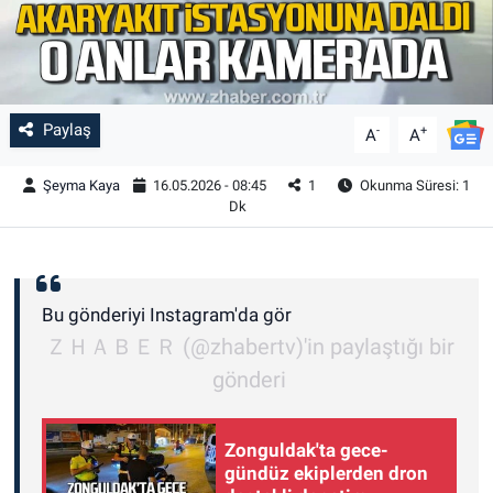
Paylaş
-
+
A
A
Şeyma Kaya
16.05.2026 - 08:45
1
Okunma Süresi: 1
Dk
Bu gönderiyi Instagram'da gör
ＺＨＡＢＥＲ (@zhabertv)'in paylaştığı bir
gönderi
Zonguldak'ta gece-
gündüz ekiplerden dron