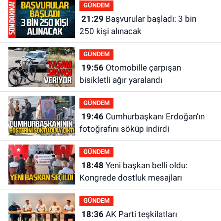
GÜNDEM
21:29
Başvurular başladı: 3 bin
250 kişi alınacak
GÜNDEM
19:56
Otomobille çarpışan
bisikletli ağır yaralandı
GÜNDEM
19:46
Cumhurbaşkanı Erdoğan’ın
fotoğrafını söküp indirdi
GÜNDEM
18:48
Yeni başkan belli oldu:
Kongrede dostluk mesajları
GÜNDEM
18:36
AK Parti teşkilatları