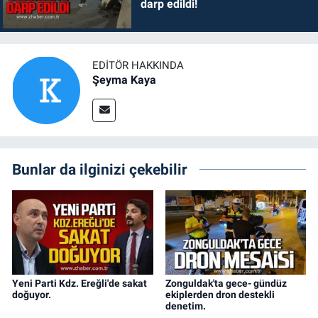
darp edildi!
EDITÖR HAKKINDA
Şeyma Kaya
Bunlar da ilginizi çekebilir
Yeni Parti Kdz. Ereğli'de sakat
Zonguldak'ta gece- gündüz
doğuyor.
ekiplerden dron destekli
denetim.