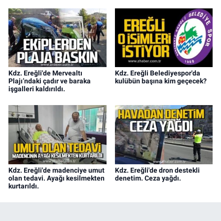
Kdz. Ereğli'de Mervealtı
Kdz. Ereğli Belediyespor'da
Plajı’ndaki çadır ve baraka
kulübün başına kim geçecek?
işgalleri kaldırıldı.
Kdz. Ereğli'de madenciye umut
Kdz. Ereğli'de dron destekli
olan tedavi. Ayağı kesilmekten
denetim. Ceza yağdı.
kurtarıldı.