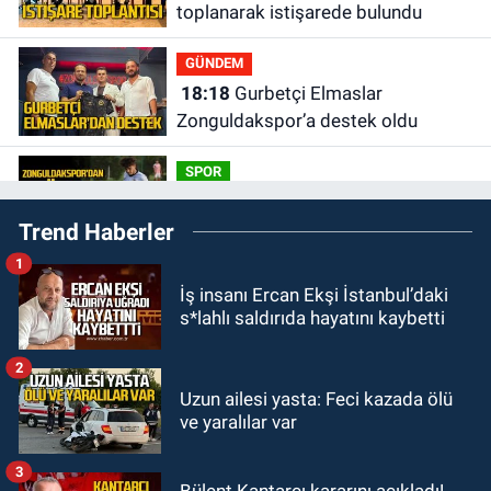
toplanarak istişarede bulundu
GÜNDEM
18:18
Gurbetçi Elmaslar
Zonguldakspor’a destek oldu
SPOR
17:17
Zonguldakspor’dan Süper
Trend Haberler
transfer.
1
SİYASET
İş insanı Ercan Ekşi İstanbul’daki
16:50
Ereğli ve Alaplı teşkilat
s*lahlı saldırıda hayatını kaybetti
anahtarları teslim edildi.
2
GÜNDEM
Uzun ailesi yasta: Feci kazada ölü
16:07
Okul Liderliğinde Karakter ve
ve yaralılar var
Donanımın Belirleyici Rolü
3
SPOR