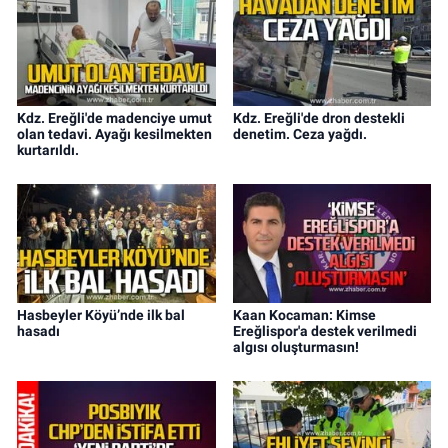
Kdz. Ereğli'de madenciye umut
Kdz. Ereğli'de dron destekli
olan tedavi. Ayağı kesilmekten
denetim. Ceza yağdı.
kurtarıldı.
Hasbeyler Köyü’nde ilk bal
Kaan Kocaman: Kimse
hasadı
Ereğlispor'a destek verilmedi
algısı oluşturmasın!