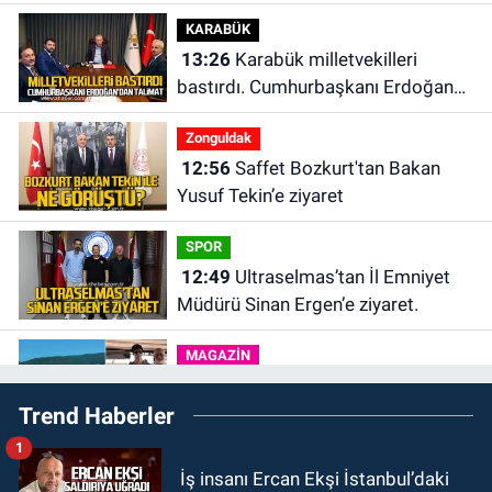
KARABÜK
13:26
Karabük milletvekilleri
bastırdı. Cumhurbaşkanı Erdoğan
talimat verdi
Zonguldak
12:56
Saffet Bozkurt'tan Bakan
Yusuf Tekin’e ziyaret
SPOR
12:49
Ultraselmas’tan İl Emniyet
Müdürü Sinan Ergen’e ziyaret.
MAGAZİN
12:31
Ülkü Hilal Çiftçi’nin babası
Trend Haberler
Ünal Çiftçi suç duyurusunda
bulundu. Birlikte çekilen kareler
1
Zonguldak
ortaya çıktı.
İş insanı Ercan Ekşi İstanbul’daki