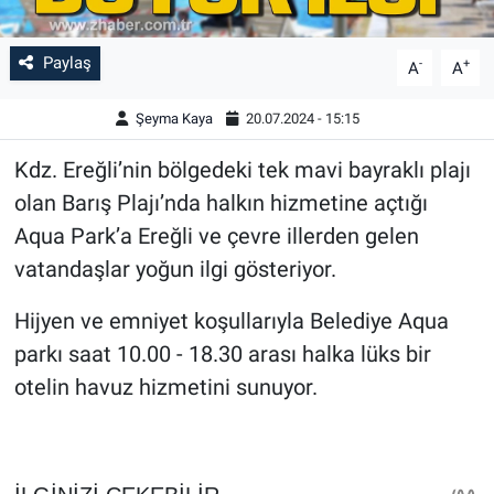
Paylaş
-
+
A
A
Şeyma Kaya
20.07.2024 - 15:15
Kdz. Ereğli’nin bölgedeki tek mavi bayraklı plajı
olan Barış Plajı’nda halkın hizmetine açtığı
Aqua Park’a Ereğli ve çevre illerden gelen
vatandaşlar yoğun ilgi gösteriyor.
Hijyen ve emniyet koşullarıyla Belediye Aqua
parkı saat 10.00 - 18.30 arası halka lüks bir
otelin havuz hizmetini sunuyor.