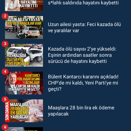
12:00
Olcay Can görevine resmen
s*lahlı saldırıda hayatını kaybetti
başladı.
2
Zonguldak
Uzun ailesi yasta: Feci kazada ölü
10:51
Bülent Ecevit Üniversitesi'ne
ve yaralılar var
45 sözleşmeli personel alınacak.
3
Kazada ölü sayısı 2’ye yükseldi:
GÜNDEM
Eşinin ardından saatler sonra
10:00
Dışarıdakiler: Bir Zamanlar
sürücü de hayatını kaybetti
Almanya’da’ 21 Ağustos’ta
vizyonda.
4
Bülent Kantarcı kararını açıkladı!
CHP'de mi kaldı, Yeni Parti'ye mi
geçti?
5
Maaşlara 28 bin lira ek ödeme
yapılacak
6