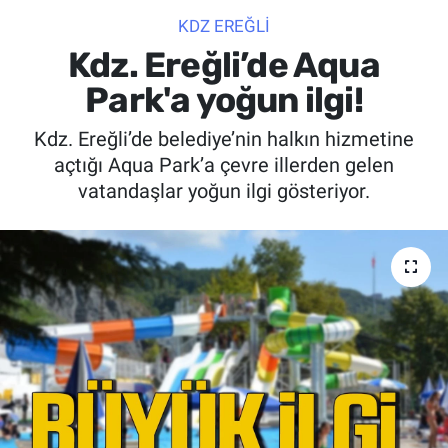
KDZ EREĞLİ
SİYASET
Kdz. Ereğli’de Aqua
SPOR
Park'a yoğun ilgi!
Kdz. Ereğli’de belediye’nin halkın hizmetine
SAĞLIK
açtığı Aqua Park’a çevre illerden gelen
vatandaşlar yoğun ilgi gösteriyor.