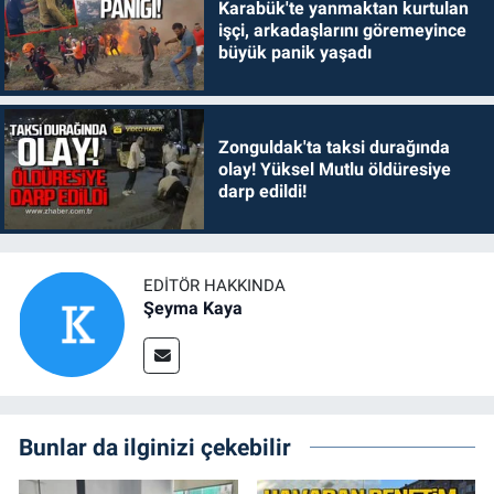
Karabük'te yanmaktan kurtulan
işçi, arkadaşlarını göremeyince
büyük panik yaşadı
Zonguldak'ta taksi durağında
olay! Yüksel Mutlu öldüresiye
darp edildi!
EDITÖR HAKKINDA
Şeyma Kaya
Bunlar da ilginizi çekebilir