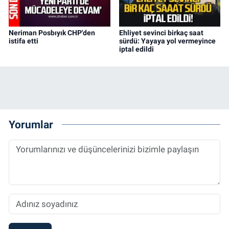
Neriman Posbıyık CHP'den
Ehliyet sevinci birkaç saat
istifa etti
sürdü: Yayaya yol vermeyince
iptal edildi
Yorumlar