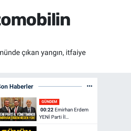
tomobilin
münde çıkan yangın, itfaiye
Son Haberler
GÜNDEM
00:22
Emirhan Erdem
YENİ Parti İl
yönetiminden neden