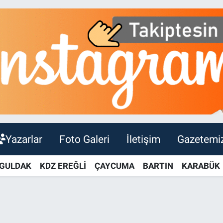
Yazarlar
Foto Galeri
İletişim
Gazetemi
GULDAK
KDZ EREĞLİ
ÇAYCUMA
BARTIN
KARABÜK