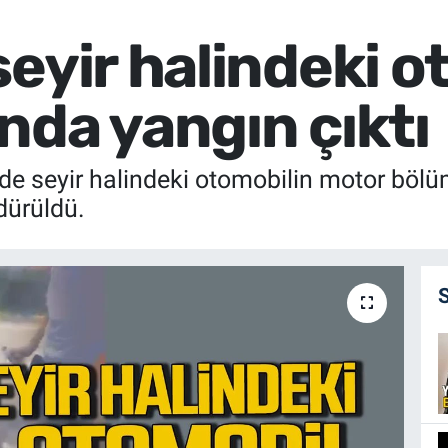
eyir halindeki o
nda yangın çıktı
de seyir halindeki otomobilin motor bölü
dürüldü.