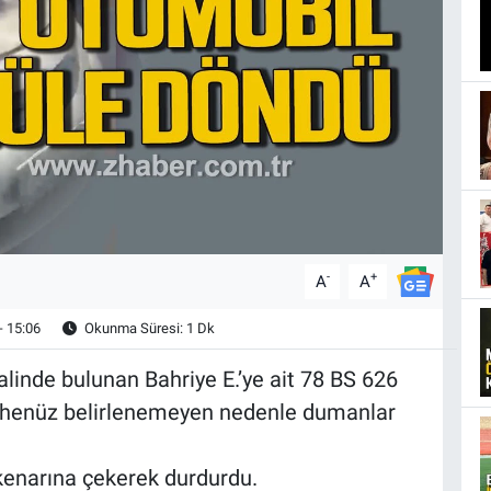
-
+
A
A
- 15:06
Okunma Süresi: 1 Dk
linde bulunan Bahriye E.’ye ait 78 BS 626
n henüz belirlenemeyen nedenle dumanlar
kenarına çekerek durdurdu.