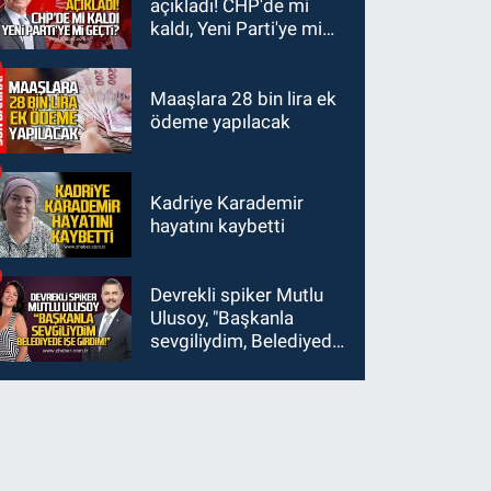
açıkladı! CHP'de mi
kaldı, Yeni Parti'ye mi
geçti?
Maaşlara 28 bin lira ek
ödeme yapılacak
Kadriye Karademir
hayatını kaybetti
Devrekli spiker Mutlu
Ulusoy, "Başkanla
sevgiliydim, Belediyede
işe girdim"