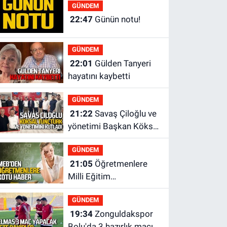
yok?
GÜNDEM
22:47
Günün notu!
GÜNDEM
22:01
Gülden Tanyeri
hayatını kaybetti
GÜNDEM
21:22
Savaş Çiloğlu ve
yönetimi Başkan Köksal
Tunçtürk’ü kutladı
GÜNDEM
21:05
Öğretmenlere
Milli Eğitim
Bakanlığı'ndan kötü
GÜNDEM
haber
19:34
Zonguldakspor
Bolu'da 3 hazırlık maçı