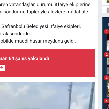
en vatandaşlar, durumu itfaiye ekiplerine
gın söndürme tüpleriyle alevlere müdahale
 Safranbolu Belediyesi itfaiye ekipleri,
1
arak söndürdü.
obilde maddi hasar meydana geldi.
2
nan 64 şahıs yakalandı
3
4