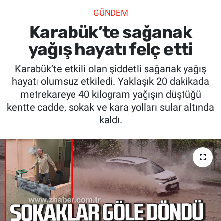
GÜNDEM
SİYASET
Karabük’te sağanak
SPOR
yağış hayatı felç etti
Karabük’te etkili olan şiddetli sağanak yağış
SAĞLIK
hayatı olumsuz etkiledi. Yaklaşık 20 dakikada
metrekareye 40 kilogram yağışın düştüğü
kentte cadde, sokak ve kara yolları sular altında
kaldı.