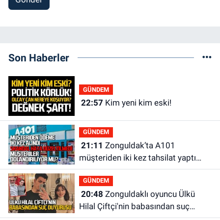
Son Haberler
GÜNDEM
22:57
Kim yeni kim eski!
GÜNDEM
21:11
Zonguldak’ta A101
müşteriden iki kez tahsilat yaptı
geri ödemiyor!
GÜNDEM
20:48
Zonguldaklı oyuncu Ülkü
Hilal Çiftçi'nin babasından suç
duyurusu