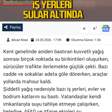
Paylaş
-
+
A
A
Alican Köse
23.05.2026 - 17:09
Okunma Süresi: 1 Dk
Kent genelinde aniden bastıran kuvvetli yağış
sonrası birçok noktada su birikintileri oluşurken,
sürücüler trafikte ilerlemekte güçlük çekti. Bazı
cadde ve sokaklar adeta göle dönerken, araçlar
yollarda mahsur kaldı.
Şiddetli yağış nedeniyle bazı iş yerleri, evler ve
bodrum katlarını su bastı. Vatandaşlar kendi
imkanlarıyla suyu tahliye etmeye çalışırken,
belediye, AFAD ve itfaiye ekipleri su