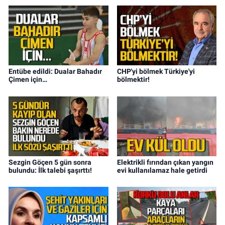
Entübe edildi: Dualar Bahadır
CHP'yi bölmek Türkiye'yi
Çimen için…
bölmektir!
Sezgin Göçen 5 gün sonra
Elektrikli fırından çıkan yangın
bulundu: İlk talebi şaşırttı!
evi kullanılamaz hale getirdi