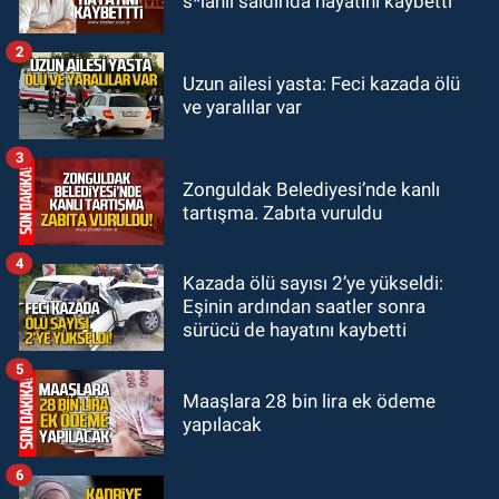
s*lahlı saldırıda hayatını kaybetti
Gökmen'i kadrosuna kattı
2
Zonguldak
Uzun ailesi yasta: Feci kazada ölü
17:39
Şampiyondan GMİS'e
ve yaralılar var
teşekkür ziyareti
3
Zonguldak
Zonguldak Belediyesi’nde kanlı
13:39
Abdulkadir Özdemir
tartışma. Zabıta vuruldu
görevinden ayrıldı.
4
Kazada ölü sayısı 2’ye yükseldi:
Eşinin ardından saatler sonra
sürücü de hayatını kaybetti
5
Maaşlara 28 bin lira ek ödeme
yapılacak
6