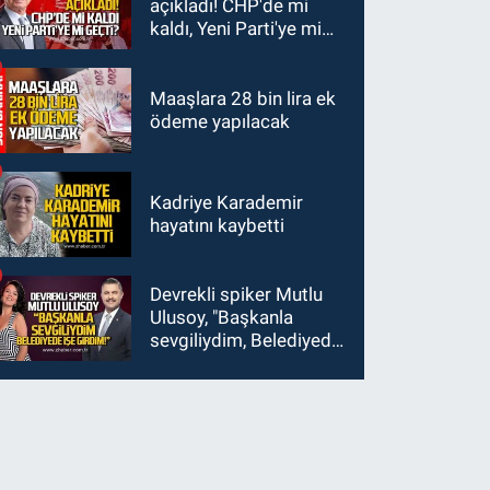
açıkladı! CHP'de mi
kaldı, Yeni Parti'ye mi
geçti?
Maaşlara 28 bin lira ek
ödeme yapılacak
Kadriye Karademir
hayatını kaybetti
Devrekli spiker Mutlu
Ulusoy, "Başkanla
sevgiliydim, Belediyede
işe girdim"