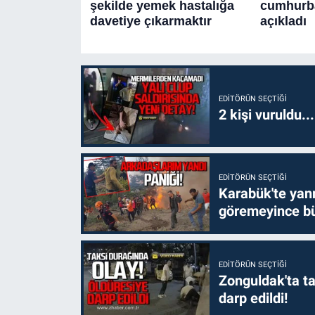
EDITÖRÜN SEÇTIĞI
2 kişi vuruldu..
EDITÖRÜN SEÇTIĞI
Karabük'te yanm
göremeyince bü
EDITÖRÜN SEÇTIĞI
Zonguldak'ta ta
darp edildi!