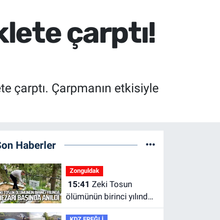
lete çarptı!
e çarptı. Çarpmanın etkisiyle
Son Haberler
Zonguldak
15:41
Zeki Tosun
ölümünün birinci yılında
mezarı başında anıldı.
KDZ EREĞLİ