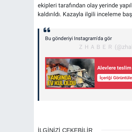
ekipleri tarafından olay yerinde yap
kaldırıldı. Kazayla ilgili inceleme başl
Bu gönderiyi Instagram'da gör
ＺＨＡＢＥＲ (@zhabertv)
Alevlere teslim
İçeriği Görüntül