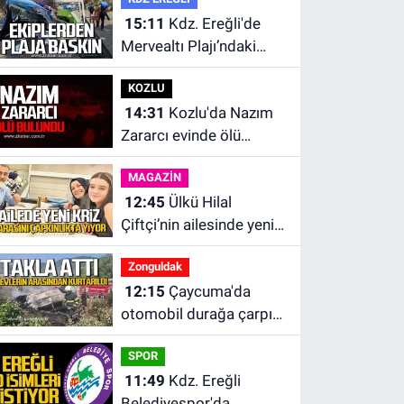
15:11
Kdz. Ereğli'de
Mervealtı Plajı’ndaki
çadır ve baraka işgalleri
KOZLU
kaldırıldı.
14:31
Kozlu'da Nazım
Zararcı evinde ölü
bulundu.
MAGAZİN
12:45
Ülkü Hilal
Çiftçi’nin ailesinde yeni
kriz. “Kızımın parasını
Zonguldak
çapkınlıkta yiyor”
12:15
Çaycuma'da
otomobil durağa çarpıp
takla attı. Sürücü
SPOR
alevlerin arasından
11:49
Kdz. Ereğli
kurtarıldı.
Belediyespor'da