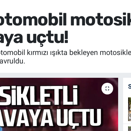
otomobil motosik
ya uçtu!
mobil kırmızı ışıkta bekleyen motosiklet
avruldu.