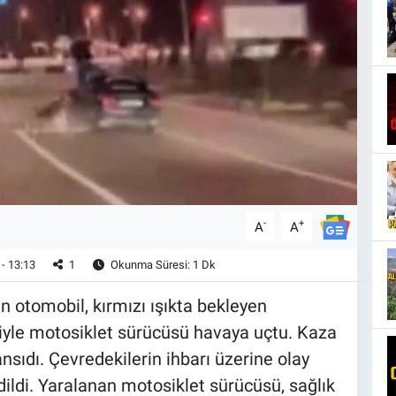
-
+
A
A
- 13:13
1
Okunma Süresi: 1 Dk
 otomobil, kırmızı ışıkta bekleyen
iyle motosiklet sürücüsü havaya uçtu. Kaza
ansıdı. Çevredekilerin ihbarı üzerine olay
edildi. Yaralanan motosiklet sürücüsü, sağlık