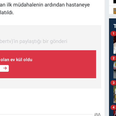
ılan ilk müdahalenin ardından hastaneye
atıldı.
1
'in paylaştığı bir gönderi
2
 olan ev kül oldu
e
3
4