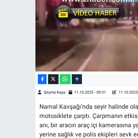
Şeyma Kaya
11.10.2025 - 09:31
11.10.2025 
Namal Kavşağı’nda seyir halinde olan
motosiklete çarptı. Çarpmanın etkis
anı, bir aracın araç içi kamerasına y
yerine sağlık ve polis ekipleri sevk 