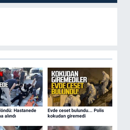
öndü: Hastanede
Evde ceset bulundu... Polis
na alındı
kokudan giremedi