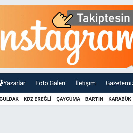
Yazarlar
Foto Galeri
İletişim
Gazetemi
GULDAK
KDZ EREĞLİ
ÇAYCUMA
BARTIN
KARABÜK