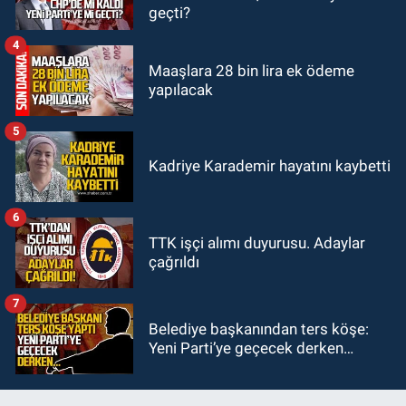
geçti?
Bartın ve Düzce tehdit altında
4
Maaşlara 28 bin lira ek ödeme
yapılacak
5
Kadriye Karademir hayatını kaybetti
6
TTK işçi alımı duyurusu. Adaylar
çağrıldı
7
Belediye başkanından ters köşe:
Yeni Parti’ye geçecek derken…