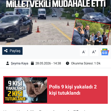
Paylaş
-
+
A
A
Şeyma Kaya
28.05.2026 - 14:38
Okunma Süresi: 1 Dk
Polis 9 kişi yakaladı 2
kişi tutuklandı