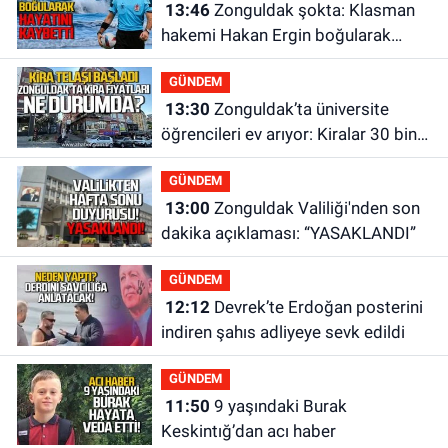
13:46
Zonguldak şokta: Klasman
hakemi Hakan Ergin boğularak
hayatını kaybetti
GÜNDEM
13:30
Zonguldak’ta üniversite
öğrencileri ev arıyor: Kiralar 30 bin
liraya kadar çıkıyor
GÜNDEM
13:00
Zonguldak Valiliği'nden son
dakika açıklaması: “YASAKLANDI”
GÜNDEM
12:12
Devrek’te Erdoğan posterini
indiren şahıs adliyeye sevk edildi
GÜNDEM
11:50
9 yaşındaki Burak
Keskintığ’dan acı haber