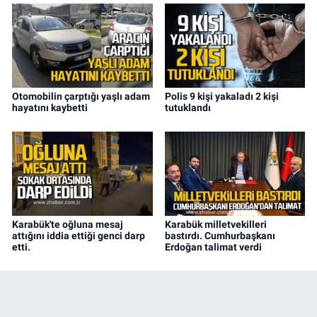
Otomobilin çarptığı yaşlı adam
Polis 9 kişi yakaladı 2 kişi
hayatını kaybetti
tutuklandı
Karabük'te oğluna mesaj
Karabük milletvekilleri
attığını iddia ettiği genci darp
bastırdı. Cumhurbaşkanı
etti.
Erdoğan talimat verdi