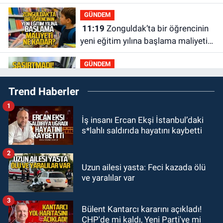
GÜNDEM
11:19
Zonguldak’ta bir öğrencinin
yeni eğitim yılına başlama maliyeti
ne kadar?
GÜNDEM
11:13
Şaşırtmadı... Akaryakıta bir
Trend Haberler
zam daha geliyor
1
GÜNDEM
İş insanı Ercan Ekşi İstanbul’daki
11:00
Belediye duyurdu! Yüzme
s*lahlı saldırıda hayatını kaybetti
yarışması ertelendi
2
GÜNDEM
Uzun ailesi yasta: Feci kazada ölü
10:55
İşçi servisi kaza yaptı...
ve yaralılar var
Yaralıların durumu ağır
3
Bülent Kantarcı kararını açıkladı!
GÜNDEM
CHP'de mi kaldı, Yeni Parti'ye mi
10:06
“Drakula” alarmı! Zonguldak,