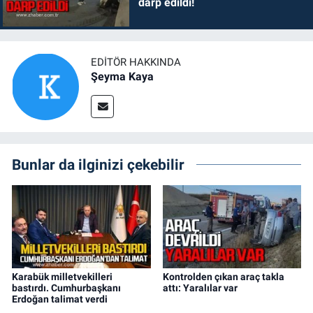
darp edildi!
EDITÖR HAKKINDA
Şeyma Kaya
Bunlar da ilginizi çekebilir
Karabük milletvekilleri
Kontrolden çıkan araç takla
bastırdı. Cumhurbaşkanı
attı: Yaralılar var
Erdoğan talimat verdi