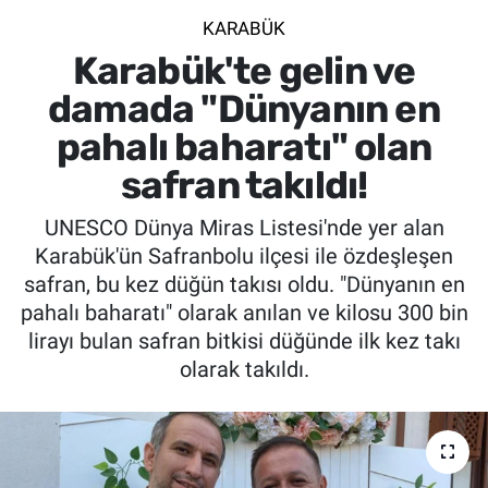
KARABÜK
SİYASET
Karabük'te gelin ve
SPOR
damada "Dünyanın en
pahalı baharatı" olan
SAĞLIK
safran takıldı!
UNESCO Dünya Miras Listesi'nde yer alan
Karabük'ün Safranbolu ilçesi ile özdeşleşen
safran, bu kez düğün takısı oldu. "Dünyanın en
pahalı baharatı" olarak anılan ve kilosu 300 bin
lirayı bulan safran bitkisi düğünde ilk kez takı
olarak takıldı.