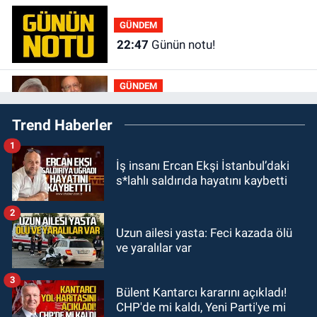
GÜNDEM
22:47
Günün notu!
GÜNDEM
22:01
Gülden Tanyeri hayatını
Trend Haberler
kaybetti
1
GÜNDEM
İş insanı Ercan Ekşi İstanbul’daki
21:22
Savaş Çiloğlu ve yönetimi
s*lahlı saldırıda hayatını kaybetti
Başkan Köksal Tunçtürk’ü kutladı
2
GÜNDEM
Uzun ailesi yasta: Feci kazada ölü
21:05
Öğretmenlere Milli Eğitim
ve yaralılar var
Bakanlığı'ndan kötü haber
3
Bülent Kantarcı kararını açıkladı!
GÜNDEM
CHP'de mi kaldı, Yeni Parti'ye mi
19:34
Zonguldakspor Bolu'da 3