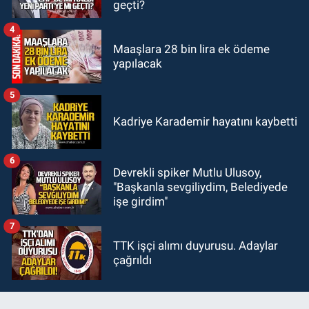
geçti?
hazırlık maçı oynayacak... İşte
rakipler...
4
Maaşlara 28 bin lira ek ödeme
yapılacak
5
Kadriye Karademir hayatını kaybetti
6
Devrekli spiker Mutlu Ulusoy,
"Başkanla sevgiliydim, Belediyede
işe girdim"
7
TTK işçi alımı duyurusu. Adaylar
çağrıldı