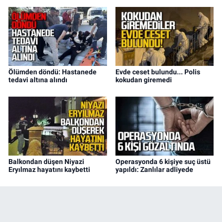
Ölümden döndü: Hastanede
Evde ceset bulundu... Polis
tedavi altına alındı
kokudan giremedi
Balkondan düşen Niyazi
Operasyonda 6 kişiye suç üstü
Eryılmaz hayatını kaybetti
yapıldı: Zanlılar adliyede