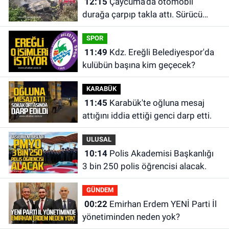
12:15
Çaycuma'da otomobil
durağa çarpıp takla attı. Sürücü
alevlerin arasından kurtarıldı.
SPOR
11:49
Kdz. Ereğli Belediyespor'da
kulübün başına kim geçecek?
KARABÜK
11:45
Karabük'te oğluna mesaj
attığını iddia ettiği genci darp etti.
ULUSAL
10:14
Polis Akademisi Başkanlığı
3 bin 250 polis öğrencisi alacak.
GÜNDEM
00:22
Emirhan Erdem YENİ Parti İl
yönetiminden neden yok?