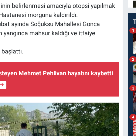
nin belirlenmesi amacıyla otopsi yapılmak
astanesi morguna kaldırıldı.
ubat ayında Soğuksu Mahallesi Gonca
1
n yangında mahsur kaldığı ve itfaiye
 başlattı.
2
isteyen Mehmet Pehlivan hayatını kaybetti
3
4