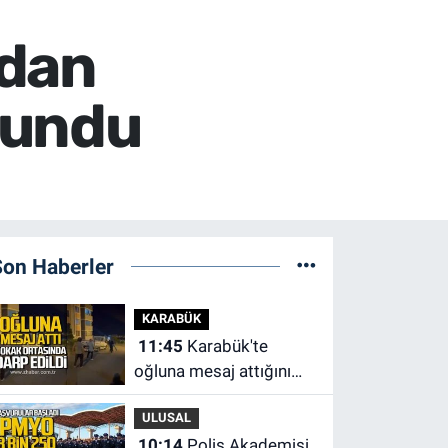
ndan
lundu
Son Haberler
KARABÜK
11:45
Karabük'te
oğluna mesaj attığını
iddia ettiği genci darp
ULUSAL
etti.
10:14
Polis Akademisi