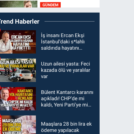
GÜNDEM
21:05
Öğretmenlere
Trend Haberler
Milli Eğitim
Bakanlığı'ndan kötü
GÜNDEM
İş insanı Ercan Ekşi
haber
İstanbul’daki s*lahlı
19:34
Zonguldakspor
saldırıda hayatını
Bolu'da 3 hazırlık maçı
kaybetti
oynayacak... İşte
Uzun ailesi yasta: Feci
GÜNDEM
rakipler...
kazada ölü ve yaralılar
19:27
Çaycuma
var
ırmağında görüldü:
Görenler şaşkınlık
Bülent Kantarcı kararını
GÜNDEM
yaşadı
açıkladı! CHP'de mi
19:12
TMO kabuklu
kaldı, Yeni Parti'ye mi
fındık alım fiyatlarını
geçti?
açıkladı
Maaşlara 28 bin lira ek
ödeme yapılacak