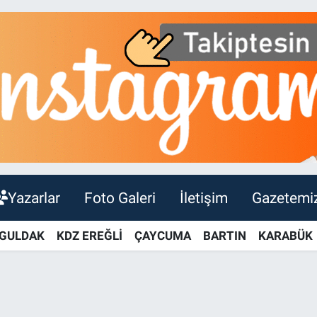
Yazarlar
Foto Galeri
İletişim
Gazetemi
GULDAK
KDZ EREĞLİ
ÇAYCUMA
BARTIN
KARABÜK