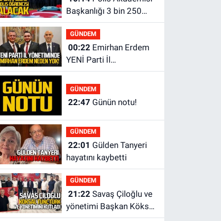
Başkanlığı 3 bin 250
polis öğrencisi alacak.
GÜNDEM
00:22
Emirhan Erdem
YENİ Parti İl
yönetiminden neden
yok?
GÜNDEM
22:47
Günün notu!
GÜNDEM
22:01
Gülden Tanyeri
hayatını kaybetti
GÜNDEM
21:22
Savaş Çiloğlu ve
yönetimi Başkan Köksal
Tunçtürk’ü kutladı