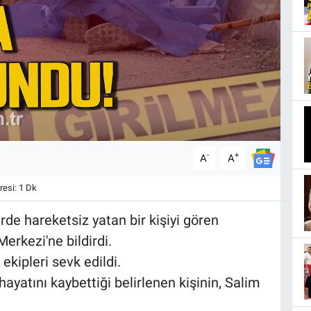
-
+
A
A
esi: 1 Dk
rde hareketsiz yatan bir kişiyi gören
erkezi'ne bildirdi.
ekipleri sevk edildi.
hayatını kaybettiği belirlenen kişinin, Salim