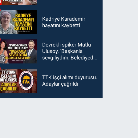
Kadriye Karademir
hayatını kaybetti
Devrekli spiker Mutlu
Ulusoy, "Başkanla
sevgiliydim, Belediyede
işe girdim"
TTK işçi alımı duyurusu.
Adaylar çağrıldı