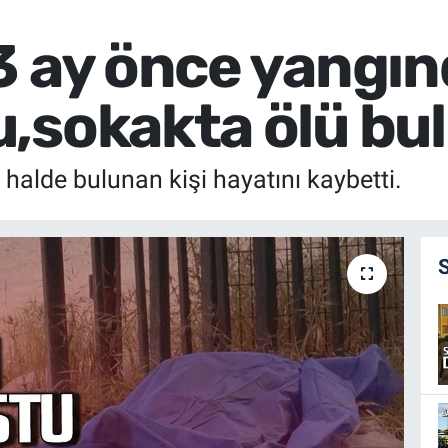
3 ay önce yangı
,sokakta ölü bu
halde bulunan kişi hayatını kaybetti.