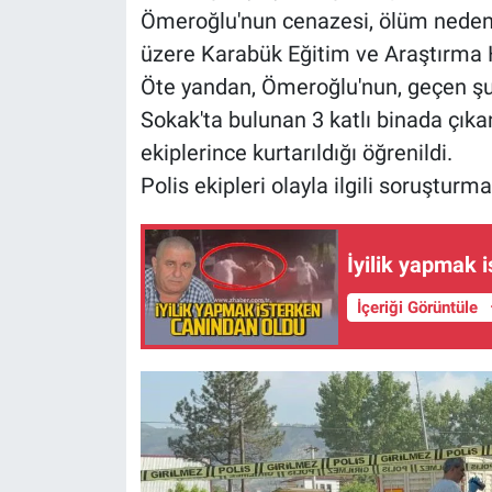
Ömeroğlu'nun cenazesi, ölüm nedeni
üzere Karabük Eğitim ve Araştırma H
Öte yandan, Ömeroğlu'nun, geçen ş
Sokak'ta bulunan 3 katlı binada çıka
ekiplerince kurtarıldığı öğrenildi.
Polis ekipleri olayla ilgili soruşturma
İyilik yapmak 
İçeriği Görüntüle