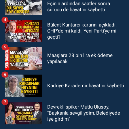
Eşinin ardından saatler sonra
20:56
Otomobilin çarptığı yaşlı
sürücü de hayatını kaybetti
adam hayatını kaybetti
4
Bülent Kantarcı kararını açıkladı!
CHP'de mi kaldı, Yeni Parti'ye mi
geçti?
5
Maaşlara 28 bin lira ek ödeme
yapılacak
6
Kadriye Karademir hayatını kaybetti
7
Devrekli spiker Mutlu Ulusoy,
"Başkanla sevgiliydim, Belediyede
işe girdim"