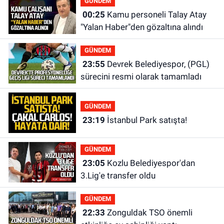
GÜNDEM
00:25
Kamu personeli Talay Atay
"Yalan Haber"den gözaltına alındı
GÜNDEM
23:55
Devrek Belediyespor, (PGL)
sürecini resmi olarak tamamladı
GÜNDEM
23:19
İstanbul Park satışta!
GÜNDEM
23:05
Kozlu Belediyespor'dan
3.Lig'e transfer oldu
GÜNDEM
22:33
Zonguldak TSO önemli