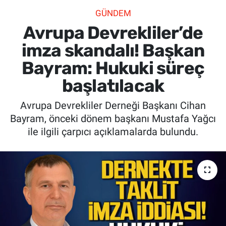
GÜNDEM
SİYASET
Avrupa Devrekliler’de
SPOR
imza skandalı! Başkan
Bayram: Hukuki süreç
SAĞLIK
başlatılacak
Avrupa Devrekliler Derneği Başkanı Cihan
Bayram, önceki dönem başkanı Mustafa Yağcı
ile ilgili çarpıcı açıklamalarda bulundu.