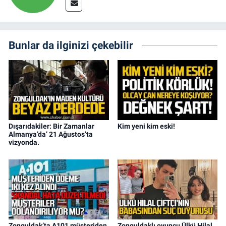
Bunlar da ilginizi çekebilir
Dışarıdakiler: Bir Zamanlar
Kim yeni kim eski!
Almanya’da’ 21 Ağustos’ta
vizyonda.
Zonguldak’ta A101 müşteriden
Zonguldaklı oyuncu Ülkü Hilal