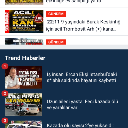
etkinliğe ev sahipliği yaptı
GÜNDEM
22:11
9 yaşındaki Burak Keskintığ
için acil Trombosit Arh (+) kana
ihtiyaç var
GÜNDEM
21:50
Yoldan çıktı karşı şeride
Trend Haberler
fırladı: Çok sayıda yaralı var
1
GÜNDEM
İş insanı Ercan Ekşi İstanbul’daki
21:38
Ercüment Ünal'dan acık
s*lahlı saldırıda hayatını kaybetti
haber geldi: Ameliyata dayanamadı
2
GÜNDEM
Uzun ailesi yasta: Feci kazada ölü
21:12
Yönetim kulübü önce borç
ve yaralılar var
batağına soktu şimdi de görevden
kaçtığını resmen açıkladı
3
Kazada ölü sayısı 2’ye yükseldi:
GÜNDEM