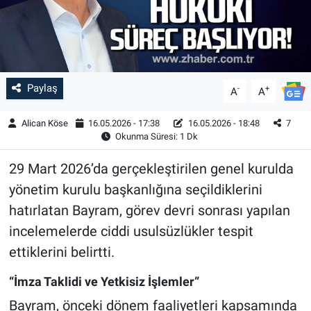
Paylaş
-
+
A
A
Alican Köse
16.05.2026 - 17:38
16.05.2026 - 18:48
7
Okunma Süresi: 1 Dk
29 Mart 2026’da gerçekleştirilen genel kurulda
yönetim kurulu başkanlığına seçildiklerini
hatırlatan Bayram, görev devri sonrası yapılan
incelemelerde ciddi usulsüzlükler tespit
ettiklerini belirtti.
“İmza Taklidi ve Yetkisiz İşlemler”
Bayram, önceki dönem faaliyetleri kapsamında