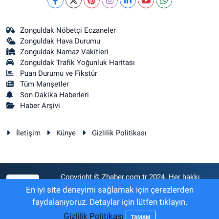
Zonguldak Nöbetçi Eczaneler
Zonguldak Hava Durumu
Zonguldak Namaz Vakitleri
Zonguldak Trafik Yoğunluk Haritası
Puan Durumu ve Fikstür
Tüm Manşetler
Son Dakika Haberleri
Haber Arşivi
İletişim
Künye
Gizlilik Politikası
Copyright © Zhaber.com.tr 2024. Her hakkı
RSS
saklıdır.
En iyi site deneyimi sağlamak için çerezlerden
faydalanıyoruz. Detaylar için lütfen tıklayın.
Gizlilik Politikası
Haber Yazılımı:
TE Bilişim
TAMAM