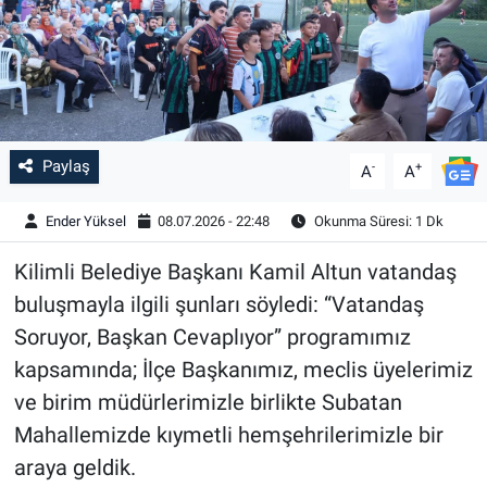
Paylaş
-
+
A
A
Ender Yüksel
08.07.2026 - 22:48
Okunma Süresi: 1 Dk
Kilimli Belediye Başkanı Kamil Altun vatandaş
buluşmayla ilgili şunları söyledi: “Vatandaş
Soruyor, Başkan Cevaplıyor” programımız
kapsamında; İlçe Başkanımız, meclis üyelerimiz
ve birim müdürlerimizle birlikte Subatan
Mahallemizde kıymetli hemşehrilerimizle bir
araya geldik.