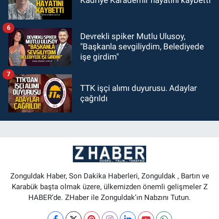
Kadriye Karademir hayatını kaybetti
6
Devrekli spiker Mutlu Ulusoy,
"Başkanla sevgiliydim, Belediyede
işe girdim"
7
TTK işçi alımı duyurusu. Adaylar
çağrıldı
Zonguldak Haber, Son Dakika Haberleri, Zonguldak , Bartın ve
Karabük başta olmak üzere, ülkemizden önemli gelişmeler Z
HABER’de. ZHaber ile Zonguldak’ın Nabzını Tutun.