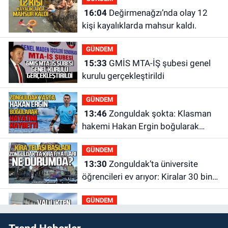
16:04
Değirmenağzı’nda olay 12
kişi kayalıklarda mahsur kaldı.
GÜNDEM
15:33
GMİS MTA-İŞ şubesi genel
kurulu gerçekleştirildi
GÜNDEM
13:46
Zonguldak şokta: Klasman
hakemi Hakan Ergin boğularak
hayatını kaybetti
GÜNDEM
13:30
Zonguldak’ta üniversite
öğrencileri ev arıyor: Kiralar 30 bin
liraya kadar çıkıyor
GÜNDEM
13:00
Zonguldak Valiliği'nden son
dakika açıklaması: “YASAKLANDI”