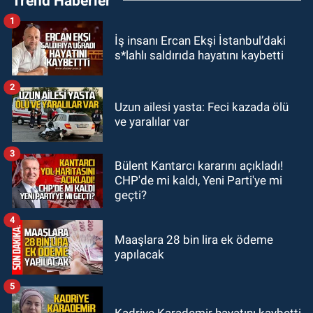
Trend Haberler
1
GÜNDEM
İş insanı Ercan Ekşi İstanbul’daki
12:12
Devrek’te Erdoğan posterini
s*lahlı saldırıda hayatını kaybetti
indiren şahıs adliyeye sevk edildi
2
GÜNDEM
Uzun ailesi yasta: Feci kazada ölü
11:50
9 yaşındaki Burak
ve yaralılar var
Keskintığ’dan acı haber
3
Bülent Kantarcı kararını açıkladı!
GÜNDEM
CHP'de mi kaldı, Yeni Parti'ye mi
11:19
Zonguldak’ta bir öğrencinin
geçti?
yeni eğitim yılına başlama maliyeti
ne kadar?
4
Maaşlara 28 bin lira ek ödeme
yapılacak
5