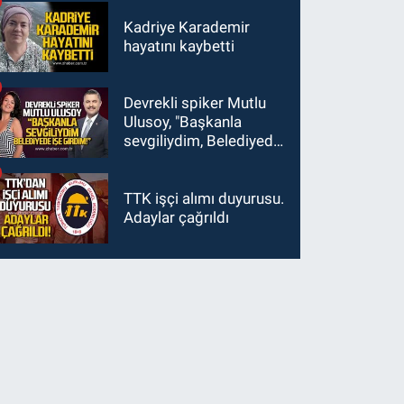
Kadriye Karademir
hayatını kaybetti
Devrekli spiker Mutlu
Ulusoy, "Başkanla
sevgiliydim, Belediyede
işe girdim"
TTK işçi alımı duyurusu.
Adaylar çağrıldı