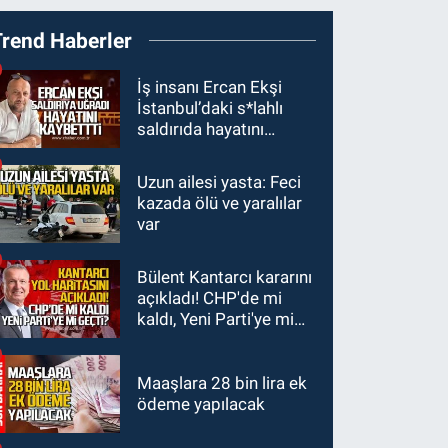
19:27
Çaycuma
Trend Haberler
ırmağında görüldü:
Görenler şaşkınlık
GÜNDEM
İş insanı Ercan Ekşi
yaşadı
İstanbul’daki s*lahlı
19:12
TMO kabuklu
saldırıda hayatını
fındık alım fiyatlarını
kaybetti
açıkladı
Uzun ailesi yasta: Feci
GÜNDEM
kazada ölü ve yaralılar
18:52
Zonguldak'ta
var
pitbul köpek anne ve
çocuğuna saldırdı:
Bülent Kantarcı kararını
GÜNDEM
Tedavi altındalar
açıkladı! CHP'de mi
18:44
Zonguldak'ta
kaldı, Yeni Parti'ye mi
araç yayaya çarptı: Ağır
geçti?
yaralanan yaya tedavi
altına alındı
Maaşlara 28 bin lira ek
ödeme yapılacak