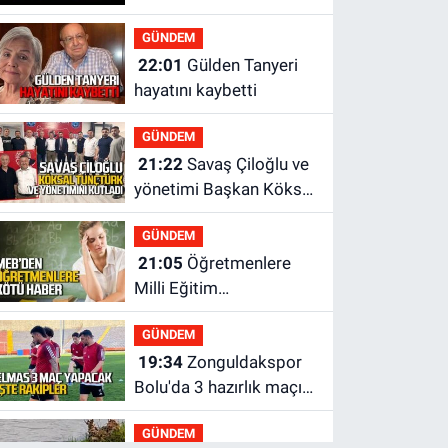
GÜNDEM
22:01
Gülden Tanyeri
hayatını kaybetti
GÜNDEM
21:22
Savaş Çiloğlu ve
yönetimi Başkan Köksal
Tunçtürk’ü kutladı
GÜNDEM
21:05
Öğretmenlere
Milli Eğitim
Bakanlığı'ndan kötü
GÜNDEM
haber
19:34
Zonguldakspor
Bolu'da 3 hazırlık maçı
oynayacak... İşte
GÜNDEM
rakipler...