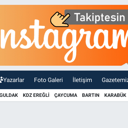
Yazarlar
Foto Galeri
İletişim
Gazetemi
GULDAK
KDZ EREĞLİ
ÇAYCUMA
BARTIN
KARABÜK