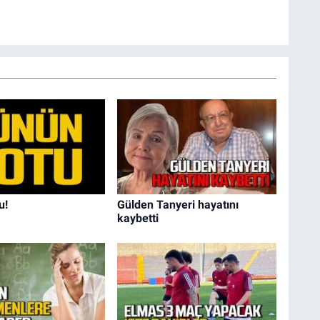
u!
Gülden Tanyeri hayatını
kaybetti