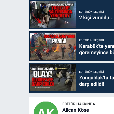
EDITÖRÜN SEÇTIĞI
2 kişi vuruldu..
EDITÖRÜN SEÇTIĞI
Karabük'te yanm
göremeyince bü
EDITÖRÜN SEÇTIĞI
Zonguldak'ta ta
darp edildi!
EDITÖR HAKKINDA
Alican Köse