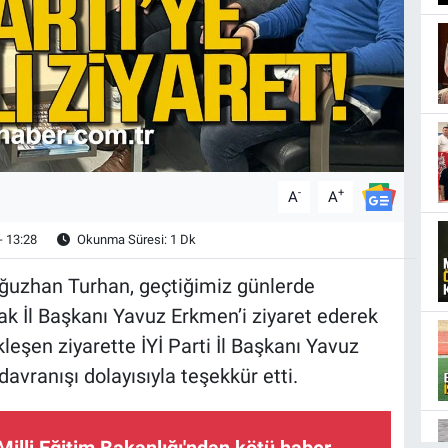
-
+
A
A
- 13:28
Okunma Süresi: 1 Dk
Oğuzhan Turhan, geçtiğimiz günlerde
ak İl Başkanı Yavuz Erkmen’i ziyaret ederek
leşen ziyarette İYİ Parti İl Başkanı Yavuz
avranışı dolayısıyla teşekkür etti.
illi Eğitim Bakanlığı'ndan kötü haber