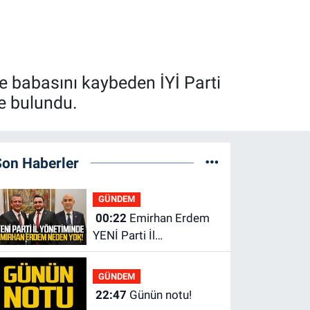
e babasını kaybeden İYİ Parti
de bulundu.
Son Haberler
GÜNDEM
00:22
Emirhan Erdem
YENİ Parti İl
yönetiminden neden
yok?
GÜNDEM
22:47
Günün notu!