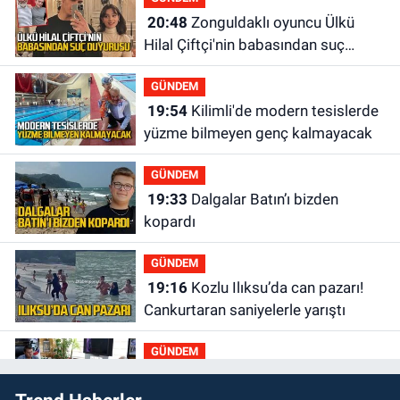
20:48
Zonguldaklı oyuncu Ülkü
Hilal Çiftçi'nin babasından suç
duyurusu
GÜNDEM
19:54
Kilimli'de modern tesislerde
yüzme bilmeyen genç kalmayacak
GÜNDEM
19:33
Dalgalar Batın’ı bizden
kopardı
GÜNDEM
19:16
Kozlu Ilıksu’da can pazarı!
Cankurtaran saniyelerle yarıştı
GÜNDEM
19:01
Çaycumalılar Derneği
Başkanı Savaş Çiloğlu GMİS