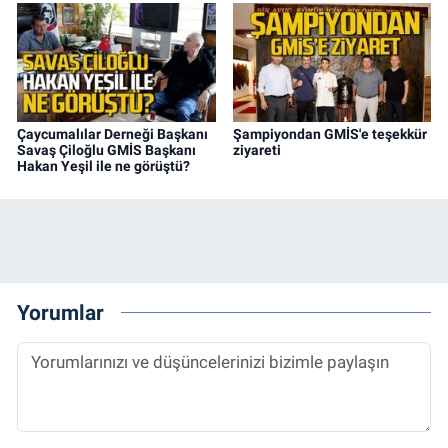
Çaycumalılar Derneği Başkanı
Şampiyondan GMİS'e teşekkür
Savaş Çiloğlu GMİS Başkanı
ziyareti
Hakan Yeşil ile ne görüştü?
Yorumlar