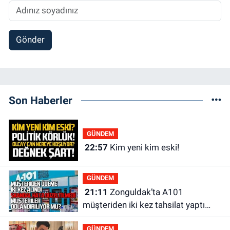
Gönder
Son Haberler
GÜNDEM
22:57
Kim yeni kim eski!
GÜNDEM
21:11
Zonguldak’ta A101
müşteriden iki kez tahsilat yaptı
geri ödemiyor!
GÜNDEM