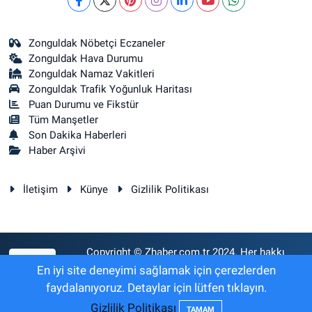
Zonguldak Nöbetçi Eczaneler
Zonguldak Hava Durumu
Zonguldak Namaz Vakitleri
Zonguldak Trafik Yoğunluk Haritası
Puan Durumu ve Fikstür
Tüm Manşetler
Son Dakika Haberleri
Haber Arşivi
İletişim
Künye
Gizlilik Politikası
Copyright © Zhaber.com.tr 2024. Her hakkı
RSS
saklıdır.
En iyi site deneyimi sağlamak için çerezlerden
faydalanıyoruz. Detaylar için lütfen tıklayın.
Gizlilik Politikası
Haber Yazılımı:
TE Bilişim
TAMAM