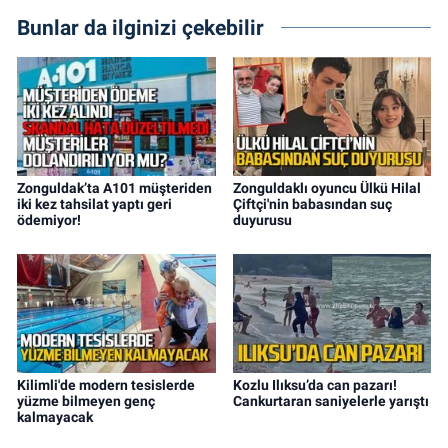
Bunlar da ilginizi çekebilir
Zonguldak’ta A101 müşteriden
Zonguldaklı oyuncu Ülkü Hilal
iki kez tahsilat yaptı geri
Çiftçi'nin babasından suç
ödemiyor!
duyurusu
Kilimli'de modern tesislerde
Kozlu Ilıksu’da can pazarı!
yüzme bilmeyen genç
Cankurtaran saniyelerle yarıştı
kalmayacak