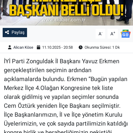
Paylaş
-
+
A
A
Alican Köse
11.10.2025 - 20:58
Okunma Süresi: 1 Dk
İYİ Parti Zonguldak İl Başkanı Yavuz Erkmen
gerçekleştirilen seçimin ardından
açıklamalarda bulundu. Erkmen “Bugün yapılan
Merkez İlçe 4.Olağan Kongresine tek liste
olarak gidilmiş ve yapılan seçimler sonunda
Cem Öztürk yeniden İlçe Başkanı seçilmiştir.
İlçe Başkanlarımızın, İl ve İlçe yönetim Kurulu
Üyelerimizin, ve çok sayıda partilimizin katıldığı
kongre birlik ve beraberliğimizin pekiştiği