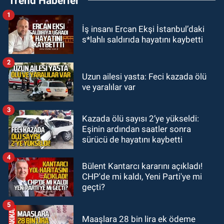
Trend Haberler
Başkanı Hakan Yeşil ile ne görüştü?
1
SPOR
İş insanı Ercan Ekşi İstanbul’daki
17:45
Kozlu Belediyespor, Tezcan
s*lahlı saldırıda hayatını kaybetti
Gökmen'i kadrosuna kattı
2
Zonguldak
Uzun ailesi yasta: Feci kazada ölü
17:39
Şampiyondan GMİS'e
ve yaralılar var
teşekkür ziyareti
3
Kazada ölü sayısı 2’ye yükseldi:
Zonguldak
Eşinin ardından saatler sonra
13:39
Abdulkadir Özdemir
sürücü de hayatını kaybetti
görevinden ayrıldı.
4
Bülent Kantarcı kararını açıkladı!
CHP'de mi kaldı, Yeni Parti'ye mi
geçti?
5
Maaşlara 28 bin lira ek ödeme