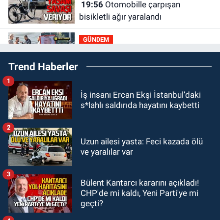
19:56
Otomobille çarpışan
bisikletli ağır yaralandı
GÜNDEM
19:46
Cumhurbaşkanı Erdoğan’ın
Trend Haberler
fotoğrafını söküp indirdi
1
GÜNDEM
İş insanı Ercan Ekşi İstanbul’daki
18:48
Yeni başkan belli oldu:
s*lahlı saldırıda hayatını kaybetti
Kongrede dostluk mesajları
2
GÜNDEM
Uzun ailesi yasta: Feci kazada ölü
18:36
AK Parti teşkilatları
ve yaralılar var
toplanarak istişarede bulundu
3
Bülent Kantarcı kararını açıkladı!
GÜNDEM
CHP'de mi kaldı, Yeni Parti'ye mi
18:18
Gurbetçi Elmaslar
geçti?
Zonguldakspor’a destek oldu