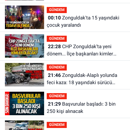
yapılanmaları şekillendiriyor
GÜNDEM
00:10
Zonguldak'ta 15 yaşındaki
çocuk yaralandı
GÜNDEM
22:28
CHP Zonguldak’ta yeni
dönem... İlçe başkanları kimler
olacak?
GÜNDEM
21:46
Zonguldak-Alaplı yolunda
feci kaza: 18 yaşındaki sürücü
hayatını kaybetti
GÜNDEM
21:29
Başvurular başladı: 3 bin
250 kişi alınacak
GÜNDEM