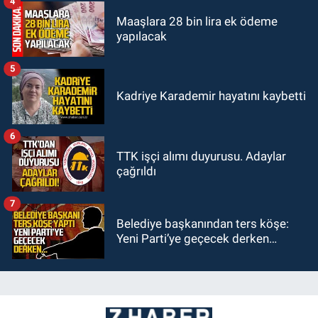
4
Maaşlara 28 bin lira ek ödeme
yapılacak
5
Kadriye Karademir hayatını kaybetti
6
TTK işçi alımı duyurusu. Adaylar
çağrıldı
7
Belediye başkanından ters köşe:
Yeni Parti’ye geçecek derken…