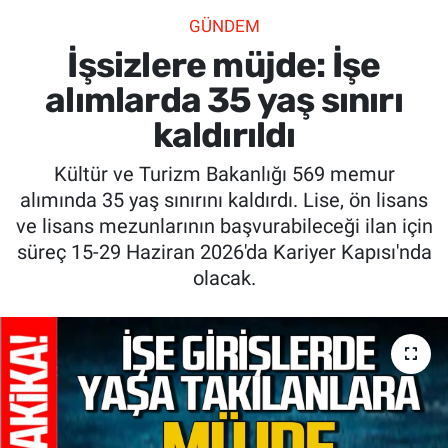
GÜNDEM
SİYASET
İşsizlere müjde: İşe
SPOR
alımlarda 35 yaş sınırı
kaldırıldı
SAĞLIK
Kültür ve Turizm Bakanlığı 569 memur
alımında 35 yaş sınırını kaldırdı. Lise, ön lisans
ve lisans mezunlarının başvurabileceği ilan için
süreç 15-29 Haziran 2026'da Kariyer Kapısı'nda
olacak.