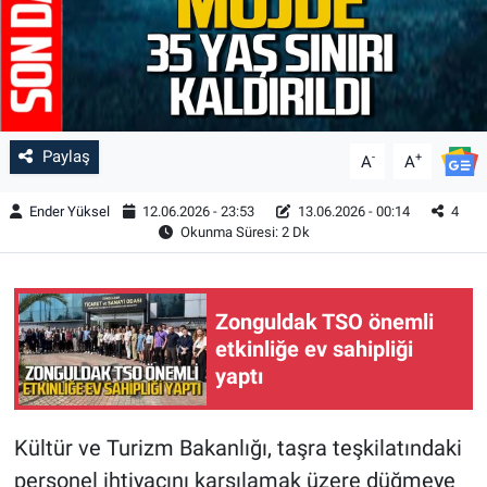
Paylaş
-
+
A
A
Ender Yüksel
12.06.2026 - 23:53
13.06.2026 - 00:14
4
Okunma Süresi: 2 Dk
Zonguldak TSO önemli
etkinliğe ev sahipliği
yaptı
Kültür ve Turizm Bakanlığı, taşra teşkilatındaki
personel ihtiyacını karşılamak üzere düğmeye