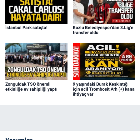
İstanbul Park satışta!
Kozlu Belediyespor'dan 3.Lig'e
transfer oldu
Zonguldak TSO önemli
9 yaşındaki Burak Keskintığ
etkinliğe ev sahipliği yaptı
için acil Trombosit Arh (+) kana
ihtiyaç var