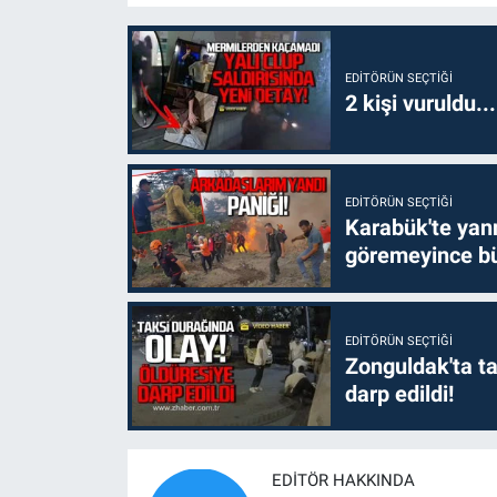
EDITÖRÜN SEÇTIĞI
2 kişi vuruldu..
EDITÖRÜN SEÇTIĞI
Karabük'te yanm
göremeyince bü
EDITÖRÜN SEÇTIĞI
Zonguldak'ta ta
darp edildi!
EDITÖR HAKKINDA