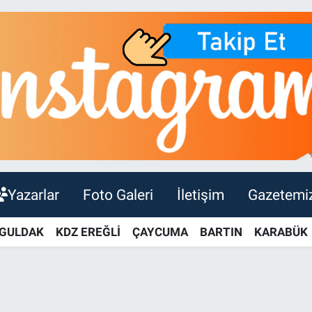
Yazarlar
Foto Galeri
İletişim
Gazetemi
GULDAK
KDZ EREĞLİ
ÇAYCUMA
BARTIN
KARABÜK