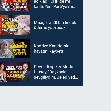
açıkladı! CHP'de mi
kaldı, Yeni Parti'ye mi
geçti?
Maaşlara 28 bin lira ek
ödeme yapılacak
Kadriye Karademir
hayatını kaybetti
Devrekli spiker Mutlu
Ulusoy, "Başkanla
sevgiliydim, Belediyede
işe girdim"