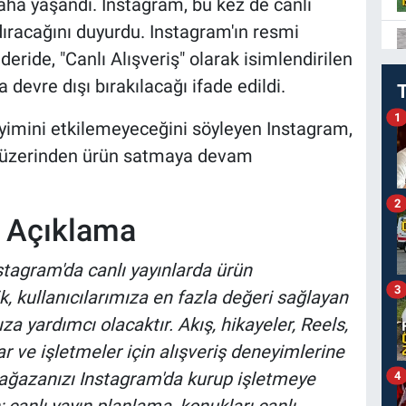
aha yaşandı. Instagram, bu kez de canlı
dıracağını duyurdu. Instagram'ın resmi
eride, "Canlı Alışveriş" olarak isimlendirilen
a devre dışı bırakılacağı ifade edildi.
1
yimini etkilemeyeceğini söyleyen Instagram,
rı üzerinden ürün satmaya devam
2
 Açıklama
stagram'da canlı yayınlarda ürün
3
k, kullanıcılarımıza en fazla değeri sağlayan
a yardımcı olacaktır. Akış, hikayeler, Reels,
r ve işletmeler için alışveriş deneyimlerine
ğazanızı Instagram'da kurup işletmeye
4
canlı yayın planlama, konukları canlı