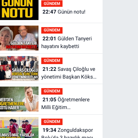
yok?
GÜNDEM
22:47
Günün notu!
GÜNDEM
22:01
Gülden Tanyeri
hayatını kaybetti
GÜNDEM
21:22
Savaş Çiloğlu ve
yönetimi Başkan Köksal
Tunçtürk’ü kutladı
GÜNDEM
21:05
Öğretmenlere
Milli Eğitim
Bakanlığı'ndan kötü
GÜNDEM
haber
19:34
Zonguldakspor
Bolu'da 3 hazırlık maçı