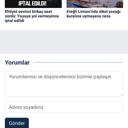
Ehliyet sevinci birkaç saat
Ereğli Limanı'nda alkol yasağı
sürdü: Yayaya yol vermeyince
kuralına uymayana ceza
iptal edildi
Yorumlar
Gönder