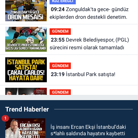
KDZ EREĞLİ
09:24
Zonguldak'ta gece- gündüz
ekiplerden dron destekli denetim.
GÜNDEM
23:55
Devrek Belediyespor, (PGL)
sürecini resmi olarak tamamladı
GÜNDEM
23:19
İstanbul Park satışta!
GÜNDEM
23:05
Kozlu Belediyespor'dan
Trend Haberler
3.Lig'e transfer oldu
1
GÜNDEM
İş insanı Ercan Ekşi İstanbul’daki
22:33
Zonguldak TSO önemli
s*lahlı saldırıda hayatını kaybetti