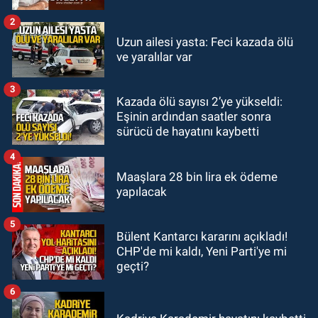
etkinliğe ev sahipliği yaptı
2
GÜNDEM
Uzun ailesi yasta: Feci kazada ölü
22:11
9 yaşındaki Burak Keskintığ
ve yaralılar var
için acil Trombosit Arh (+) kana
ihtiyaç var
3
Kazada ölü sayısı 2’ye yükseldi:
GÜNDEM
Eşinin ardından saatler sonra
21:50
Yoldan çıktı karşı şeride
sürücü de hayatını kaybetti
fırladı: Çok sayıda yaralı var
4
Maaşlara 28 bin lira ek ödeme
yapılacak
5
Bülent Kantarcı kararını açıkladı!
CHP'de mi kaldı, Yeni Parti'ye mi
geçti?
6