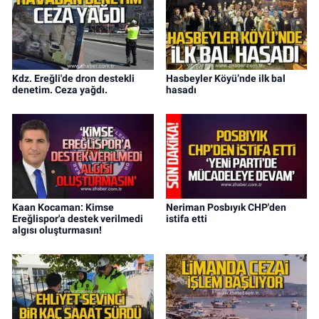
Kdz. Ereğli'de dron destekli
Hasbeyler Köyü’nde ilk bal
denetim. Ceza yağdı.
hasadı
Kaan Kocaman: Kimse
Neriman Posbıyık CHP'den
Ereğlispor'a destek verilmedi
istifa etti
algısı oluşturmasın!