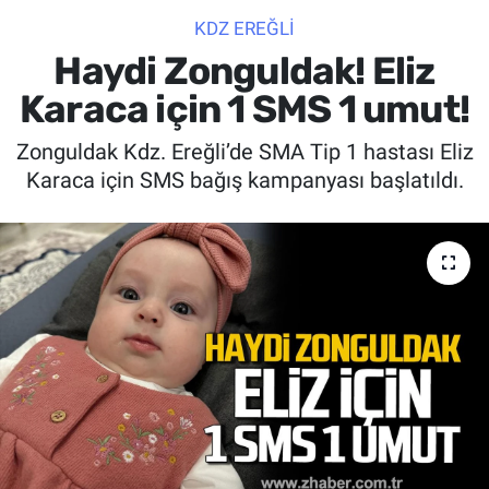
KDZ EREĞLİ
SİYASET
Haydi Zonguldak! Eliz
SPOR
Karaca için 1 SMS 1 umut!
Zonguldak Kdz. Ereğli’de SMA Tip 1 hastası Eliz
SAĞLIK
Karaca için SMS bağış kampanyası başlatıldı.