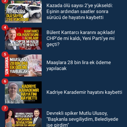
3
GÜNDEM
Kazada ölü sayısı 2’ye yükseldi:
20:48
Zonguldaklı oyuncu Ülkü
Eşinin ardından saatler sonra
Hilal Çiftçi'nin babasından suç
sürücü de hayatını kaybetti
duyurusu
4
Bülent Kantarcı kararını açıkladı!
CHP'de mi kaldı, Yeni Parti'ye mi
geçti?
5
Maaşlara 28 bin lira ek ödeme
yapılacak
6
Kadriye Karademir hayatını kaybetti
7
Devrekli spiker Mutlu Ulusoy,
"Başkanla sevgiliydim, Belediyede
işe girdim"