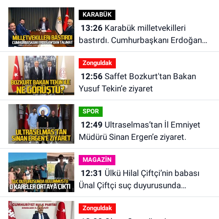
KARABÜK
13:26
Karabük milletvekilleri
bastırdı. Cumhurbaşkanı Erdoğan
talimat verdi
Zonguldak
12:56
Saffet Bozkurt'tan Bakan
Yusuf Tekin’e ziyaret
SPOR
12:49
Ultraselmas’tan İl Emniyet
Müdürü Sinan Ergen’e ziyaret.
MAGAZİN
12:31
Ülkü Hilal Çiftçi’nin babası
Ünal Çiftçi suç duyurusunda
bulundu. Birlikte çekilen kareler
Zonguldak
ortaya çıktı.