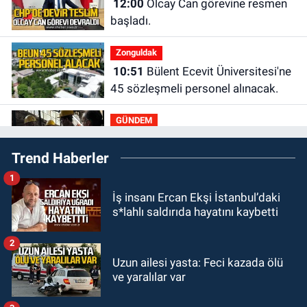
12:00
Olcay Can görevine resmen
başladı.
Zonguldak
10:51
Bülent Ecevit Üniversitesi'ne
45 sözleşmeli personel alınacak.
GÜNDEM
10:00
Dışarıdakiler: Bir Zamanlar
Trend Haberler
Almanya’da’ 21 Ağustos’ta
vizyonda.
1
GÜNDEM
İş insanı Ercan Ekşi İstanbul’daki
22:57
Kim yeni kim eski!
s*lahlı saldırıda hayatını kaybetti
GÜNDEM
2
21:11
Zonguldak’ta A101
Uzun ailesi yasta: Feci kazada ölü
ve yaralılar var
müşteriden iki kez tahsilat yaptı
geri ödemiyor!