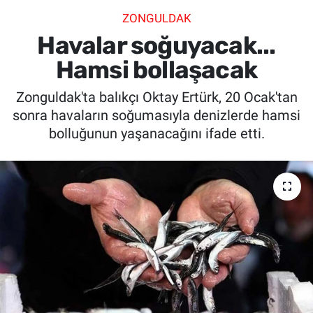
ZONGULDAK
SİYASET
Havalar soğuyacak...
SPOR
Hamsi bollaşacak
Zonguldak'ta balıkçı Oktay Ertürk, 20 Ocak'tan
SAĞLIK
sonra havaların soğumasıyla denizlerde hamsi
bolluğunun yaşanacağını ifade etti.