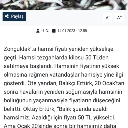
Paylaş
-
+
A
A
U. G.
14.01.2023 - 12:58
Zonguldak'ta hamsi fiyatı yeniden yükselişe
geçti. Hamsi tezgahlarda kilosu 50 TL'den
satılmaya başlandı. Hamsinin fiyatının yüksek
olmasına rağmen vatandaşlar hamsiye yine ilgi
gösterdi. Öte yandan, Balıkçı Ertürk, 20 Ocak'tan
sonra havaların yeniden soğumasıyla hamsinin
bolluğunun yaşanmasıyla fiyatların düşeceğini
belirtti. Oktay Ertürk, “Balık şuanda azaldı
hamsimiz. Azaldığı için fiyatı 50 TL yükseldi.
Ama Ocak 20'sinde sonra bir hamsimiz daha