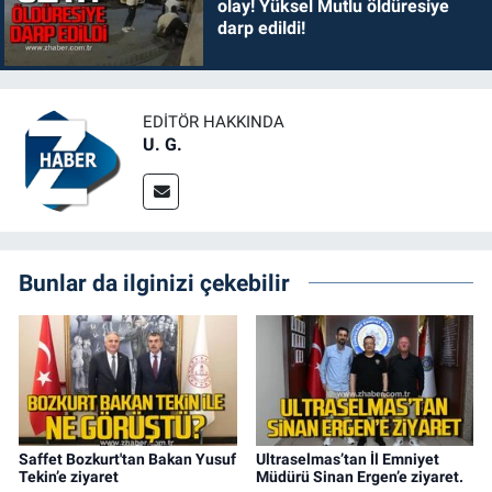
olay! Yüksel Mutlu öldüresiye
darp edildi!
EDITÖR HAKKINDA
U. G.
Bunlar da ilginizi çekebilir
Saffet Bozkurt'tan Bakan Yusuf
Ultraselmas’tan İl Emniyet
Tekin’e ziyaret
Müdürü Sinan Ergen’e ziyaret.