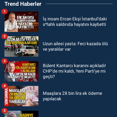
Trend Haberler
Görenler şaşkınlık yaşadı
1
GÜNDEM
İş insanı Ercan Ekşi İstanbul’daki
19:12
TMO kabuklu fındık alım
s*lahlı saldırıda hayatını kaybetti
fiyatlarını açıkladı
2
GÜNDEM
Uzun ailesi yasta: Feci kazada ölü
18:52
Zonguldak'ta pitbul köpek
ve yaralılar var
anne ve çocuğuna saldırdı: Tedavi
altındalar
3
Bülent Kantarcı kararını açıkladı!
GÜNDEM
CHP'de mi kaldı, Yeni Parti'ye mi
18:44
Zonguldak'ta araç yayaya
geçti?
çarptı: Ağır yaralanan yaya tedavi
altına alındı
4
Maaşlara 28 bin lira ek ödeme
yapılacak
5