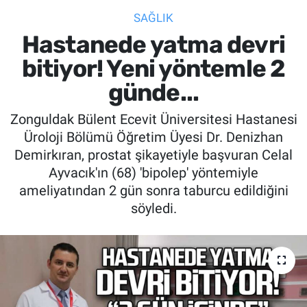
SAĞLIK
SİYASET
Hastanede yatma devri
SPOR
bitiyor! Yeni yöntemle 2
günde...
SAĞLIK
Zonguldak Bülent Ecevit Üniversitesi Hastanesi
Üroloji Bölümü Öğretim Üyesi Dr. Denizhan
Demirkıran, prostat şikayetiyle başvuran Celal
Ayvacık'ın (68) 'bipolep' yöntemiyle
ameliyatından 2 gün sonra taburcu edildiğini
söyledi.