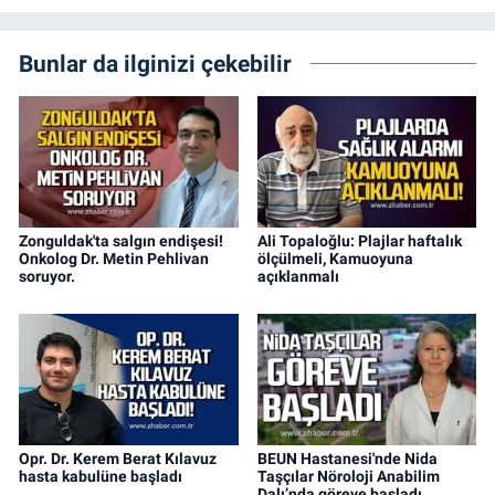
Bunlar da ilginizi çekebilir
Zonguldak'ta salgın endişesi!
Ali Topaloğlu: Plajlar haftalık
Onkolog Dr. Metin Pehlivan
ölçülmeli, Kamuoyuna
soruyor.
açıklanmalı
Opr. Dr. Kerem Berat Kılavuz
BEUN Hastanesi'nde Nida
hasta kabulüne başladı
Taşçılar Nöroloji Anabilim
Dalı’nda göreve başladı.