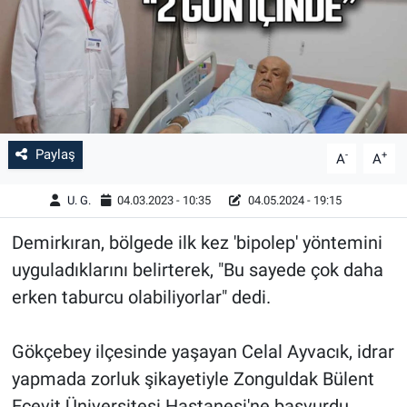
Paylaş
-
+
A
A
U. G.
04.03.2023 - 10:35
04.05.2024 - 19:15
Demirkıran, bölgede ilk kez 'bipolep' yöntemini
uyguladıklarını belirterek, "Bu sayede çok daha
erken taburcu olabiliyorlar" dedi.
Gökçebey ilçesinde yaşayan Celal Ayvacık, idrar
yapmada zorluk şikayetiyle Zonguldak Bülent
Ecevit Üniversitesi Hastanesi'ne başvurdu.