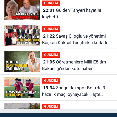
GÜNDEM
22:01
Gülden Tanyeri hayatını
kaybetti
GÜNDEM
21:22
Savaş Çiloğlu ve yönetimi
Başkan Köksal Tunçtürk’ü kutladı
GÜNDEM
21:05
Öğretmenlere Milli Eğitim
Bakanlığı'ndan kötü haber
GÜNDEM
19:34
Zonguldakspor Bolu'da 3
hazırlık maçı oynayacak... İşte
rakipler...
GÜNDEM
19:27
Çaycuma ırmağında görüldü: