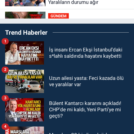
Yaralıların durumu ağır
GÜNDEM
10:06
“Drakula” alarmı! Zonguldak,
Trend Haberler
Bartın ve Düzce tehdit altında
1
GÜNDEM
İş insanı Ercan Ekşi İstanbul’daki
09:52
Karabük'te kaza yaptılar: 7
s*lahlı saldırıda hayatını kaybetti
yaralı
2
GÜNDEM
Uzun ailesi yasta: Feci kazada ölü
09:43
Arkadaşlıklar & Dostluklar
ve yaralılar var
3
GÜNDEM
Bülent Kantarcı kararını açıkladı!
00:40
Merve Kır Müftüoğlu
CHP'de mi kaldı, Yeni Parti'ye mi
Anadolu’yu karış karış geziyor, yeni
geçti?
yapılanmaları şekillendiriyor
4