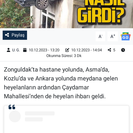
Paylaş
-
+
A
A
U. G.
10.12.2023 - 13:20
10.12.2023 - 14:04
5
Okunma Süresi: 3 Dk
Zonguldak’ta hastane yolunda, Asma’da,
Kozlu’da ve Ankara yolunda meydana gelen
heyelanların ardından Çaydamar
Mahallesi’nden de heyelan ihbarı geldi.