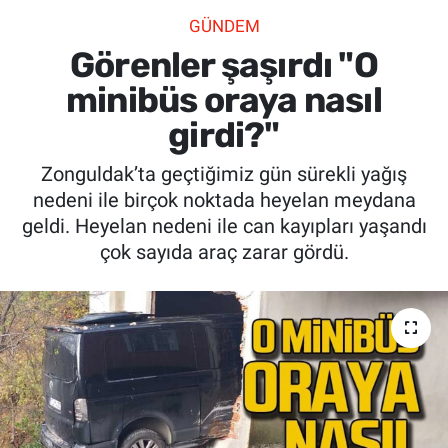
GÜNDEM
SİYASET
Görenler şaşırdı "O
SPOR
minibüs oraya nasıl
girdi?"
SAĞLIK
Zonguldak’ta geçtiğimiz gün sürekli yağış
nedeni ile birçok noktada heyelan meydana
geldi. Heyelan nedeni ile can kayıpları yaşandı
çok sayıda araç zarar gördü.