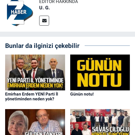
EDITÖR HAKKINDA
U. G.
Bunlar da ilginizi çekebilir
Emirhan Erdem YENİ Parti İl
Günün notu!
yönetiminden neden yok?