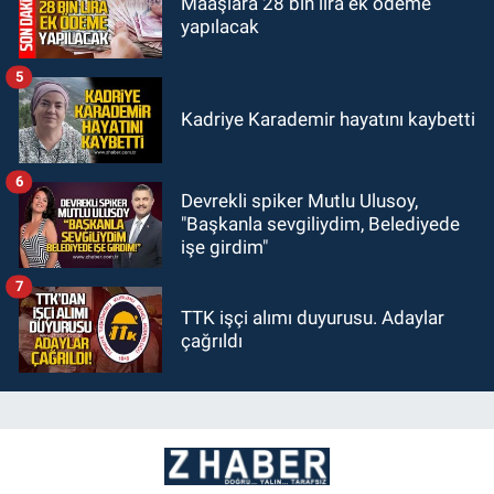
Maaşlara 28 bin lira ek ödeme
yapılacak
5
Kadriye Karademir hayatını kaybetti
6
Devrekli spiker Mutlu Ulusoy,
"Başkanla sevgiliydim, Belediyede
işe girdim"
7
TTK işçi alımı duyurusu. Adaylar
çağrıldı