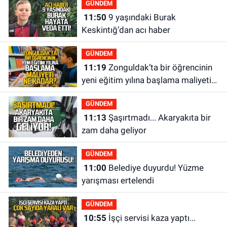
GÜNDEM
11:50
9 yaşındaki Burak
Keskintığ’dan acı haber
GÜNDEM
11:19
Zonguldak’ta bir öğrencinin
yeni eğitim yılına başlama maliyeti
ne kadar?
GÜNDEM
11:13
Şaşırtmadı... Akaryakıta bir
zam daha geliyor
GÜNDEM
11:00
Belediye duyurdu! Yüzme
yarışması ertelendi
GÜNDEM
10:55
İşçi servisi kaza yaptı...