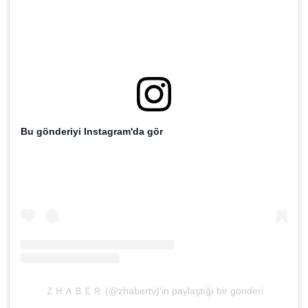
Bu gönderiyi Instagram'da gör
ＺＨＡＢＥＲ (@zhabertv)'in paylaştığı bir gönderi