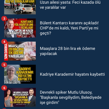
Uzun ailesi yasta: Feci kazada ölü
18:52
Zonguldak'ta pitbul köpek
ve yaralılar var
anne ve çocuğuna saldırdı: Tedavi
altındalar
3
Bülent Kantarcı kararını açıkladı!
GÜNDEM
CHP'de mi kaldı, Yeni Parti'ye mi
18:44
Zonguldak'ta araç yayaya
geçti?
çarptı: Ağır yaralanan yaya tedavi
altına alındı
4
Maaşlara 28 bin lira ek ödeme
yapılacak
5
Kadriye Karademir hayatını kaybetti
6
Devrekli spiker Mutlu Ulusoy,
"Başkanla sevgiliydim, Belediyede
işe girdim"