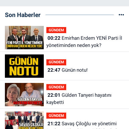
Son Haberler
GÜNDEM
00:22
Emirhan Erdem YENİ Parti İl
yönetiminden neden yok?
GÜNDEM
22:47
Günün notu!
GÜNDEM
22:01
Gülden Tanyeri hayatını
kaybetti
GÜNDEM
21:22
Savaş Çiloğlu ve yönetimi