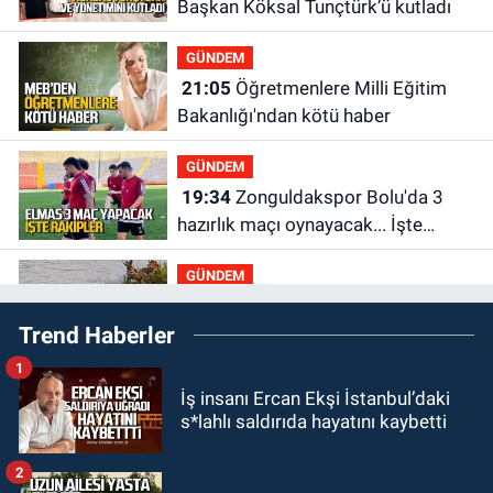
Başkan Köksal Tunçtürk’ü kutladı
GÜNDEM
21:05
Öğretmenlere Milli Eğitim
Bakanlığı'ndan kötü haber
GÜNDEM
19:34
Zonguldakspor Bolu'da 3
hazırlık maçı oynayacak... İşte
rakipler...
GÜNDEM
19:27
Çaycuma ırmağında görüldü:
Trend Haberler
Görenler şaşkınlık yaşadı
1
GÜNDEM
İş insanı Ercan Ekşi İstanbul’daki
19:12
TMO kabuklu fındık alım
s*lahlı saldırıda hayatını kaybetti
fiyatlarını açıkladı
2
GÜNDEM