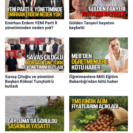
Emirhan Erdem YENİ Parti İl
Gülden Tanyeri hayatını
yönetiminden neden yok?
kaybetti
Savaş Çiloğlu ve yönetimi
Öğretmenlere Milli Eğitim
Başkan Köksal Tunçtürk’ü
Bakanlığı'ndan kötü haber
kutladı