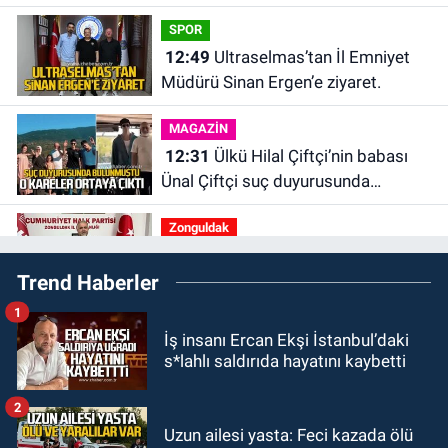
SPOR
12:49
Ultraselmas’tan İl Emniyet
Müdürü Sinan Ergen’e ziyaret.
MAGAZİN
12:31
Ülkü Hilal Çiftçi’nin babası
Ünal Çiftçi suç duyurusunda
bulundu. Birlikte çekilen kareler
Zonguldak
ortaya çıktı.
12:00
Olcay Can görevine resmen
Trend Haberler
başladı.
1
Zonguldak
İş insanı Ercan Ekşi İstanbul’daki
10:51
Bülent Ecevit Üniversitesi'ne
s*lahlı saldırıda hayatını kaybetti
45 sözleşmeli personel alınacak.
2
GÜNDEM
Uzun ailesi yasta: Feci kazada ölü