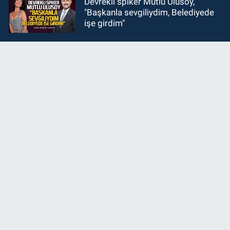
Devrekli spiker Mutlu Ulusoy,
"Başkanla sevgiliydim, Belediyede
işe girdim"