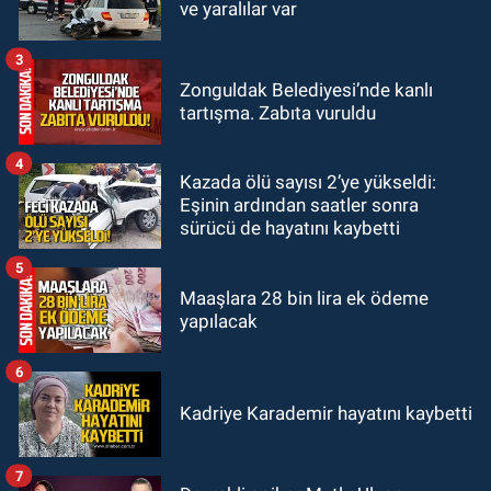
10:00
Dışarıdakiler: Bir Zamanlar
ve yaralılar var
Almanya’da’ 21 Ağustos’ta
vizyonda.
3
GÜNDEM
Zonguldak Belediyesi’nde kanlı
22:57
Kim yeni kim eski!
tartışma. Zabıta vuruldu
4
Kazada ölü sayısı 2’ye yükseldi:
Eşinin ardından saatler sonra
sürücü de hayatını kaybetti
5
Maaşlara 28 bin lira ek ödeme
yapılacak
6
Kadriye Karademir hayatını kaybetti
7