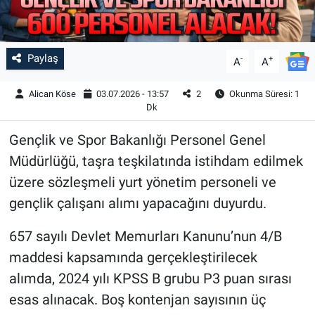
Paylaş
-
+
A
A
Alican Köse
03.07.2026 - 13:57
2
Okunma Süresi: 1
Dk
Gençlik ve Spor Bakanlığı Personel Genel
Müdürlüğü, taşra teşkilatında istihdam edilmek
üzere sözleşmeli yurt yönetim personeli ve
gençlik çalışanı alımı yapacağını duyurdu.
657 sayılı Devlet Memurları Kanunu’nun 4/B
maddesi kapsamında gerçekleştirilecek
alımda, 2024 yılı KPSS B grubu P3 puan sırası
esas alınacak. Boş kontenjan sayısının üç