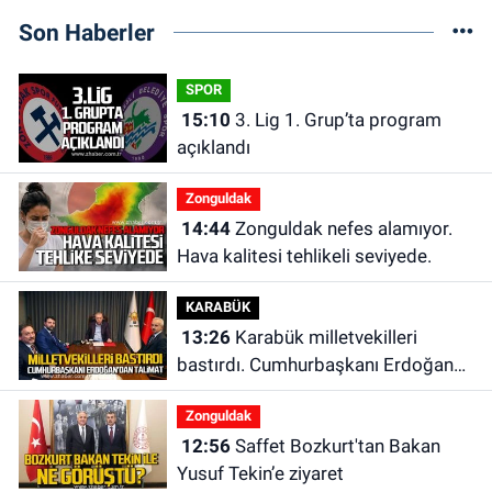
Son Haberler
SPOR
15:10
3. Lig 1. Grup’ta program
açıklandı
Zonguldak
14:44
Zonguldak nefes alamıyor.
Hava kalitesi tehlikeli seviyede.
KARABÜK
13:26
Karabük milletvekilleri
bastırdı. Cumhurbaşkanı Erdoğan
talimat verdi
Zonguldak
12:56
Saffet Bozkurt'tan Bakan
Yusuf Tekin’e ziyaret