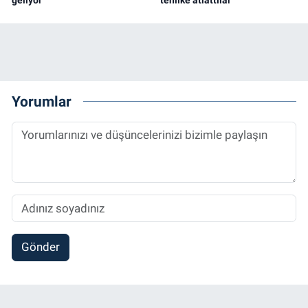
geliyor
tehlike atlattılar
Yorumlar
Gönder