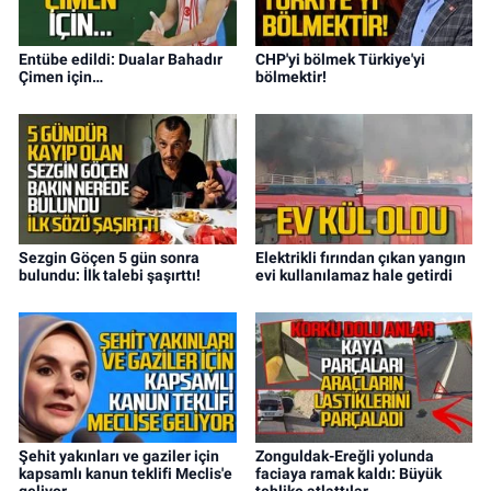
Entübe edildi: Dualar Bahadır
CHP'yi bölmek Türkiye'yi
Çimen için…
bölmektir!
Sezgin Göçen 5 gün sonra
Elektrikli fırından çıkan yangın
bulundu: İlk talebi şaşırttı!
evi kullanılamaz hale getirdi
Şehit yakınları ve gaziler için
Zonguldak-Ereğli yolunda
kapsamlı kanun teklifi Meclis'e
faciaya ramak kaldı: Büyük