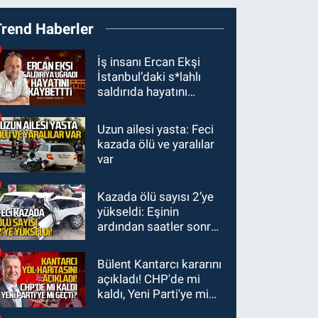
19:12
Polis 9 kişi
Trend Haberler
yakaladı 2 kişi
tutuklandı
GÜNDEM
İş insanı Ercan Ekşi
İstanbul’daki s*lahlı
18:47
Emekli
saldırıda hayatını
öğretmenler kahve
kaybetti
köşelerine mahkum
Uzun ailesi yasta: Feci
SPOR
edildi
kazada ölü ve yaralılar
16:30
Zonguldakspor
var
için muhteşem klip
geliyor.
Kazada ölü sayısı 2’ye
Zonguldak
yükseldi: Eşinin
15:41
Zeki Tosun
ardından saatler sonra
ölümünün birinci yılında
sürücü de hayatını
mezarı başında anıldı.
kaybetti
Bülent Kantarcı kararını
açıkladı! CHP'de mi
kaldı, Yeni Parti'ye mi
geçti?