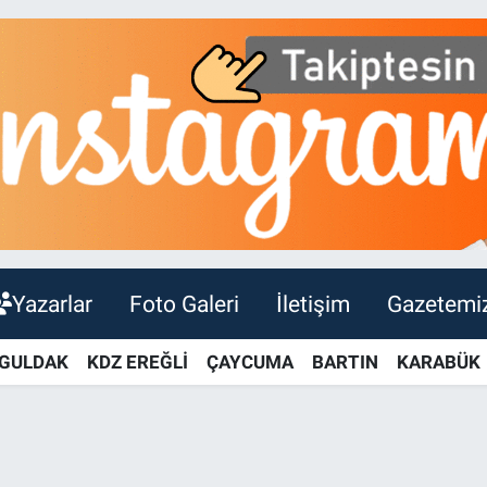
Yazarlar
Foto Galeri
İletişim
Gazetemi
GULDAK
KDZ EREĞLİ
ÇAYCUMA
BARTIN
KARABÜK