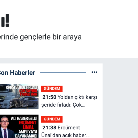
ı!
rinde gençlerle bir araya
Son Haberler
GÜNDEM
21:50
Yoldan çıktı karşı
şeride fırladı: Çok
sayıda yaralı var
GÜNDEM
21:38
Ercüment
Ünal'dan acık haber