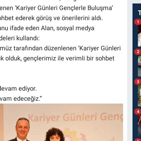
enen ‘Kariyer Günleri Gençlerle Buluşma’
ohbet ederek görüş ve önerilerini aldı.
1
nu ifade eden Alan, sosyal medya
eleri kullandı:
ümüz tarafından düzenlenen ‘Kariyer Günleri
2
 olduk, gençlerimiz ile verimli bir sohbet
3
devam ediyor.
evam edeceğiz.”
4