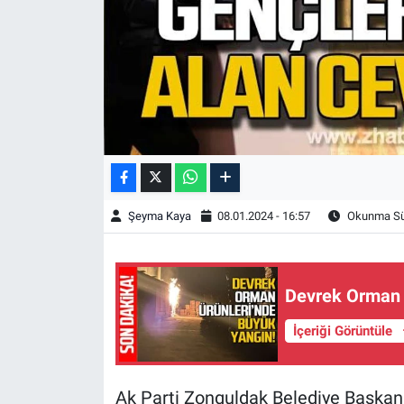
Şeyma Kaya
08.01.2024 - 16:57
Okunma Sür
Devrek Orman 
İçeriği Görüntüle
Ak Parti Zonguldak Belediye Başkanı