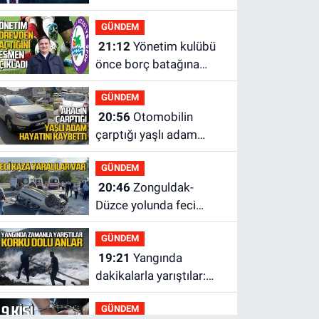
geldi: Ameliyata
GÜNDEM
dayanamadı
21:12
Yönetim kulübü
önce borç batağına
soktu şimdi de
GÜNDEM
görevden kaçtığını
20:56
Otomobilin
resmen açıkladı
çarptığı yaşlı adam
hayatını kaybetti
GÜNDEM
20:46
Zonguldak-
Düzce yolunda feci
kaza: Çok sayıda yaralı
GÜNDEM
var
19:21
Yangında
dakikalarla yarıştılar:
Korku dolu anlar
GÜNDEM