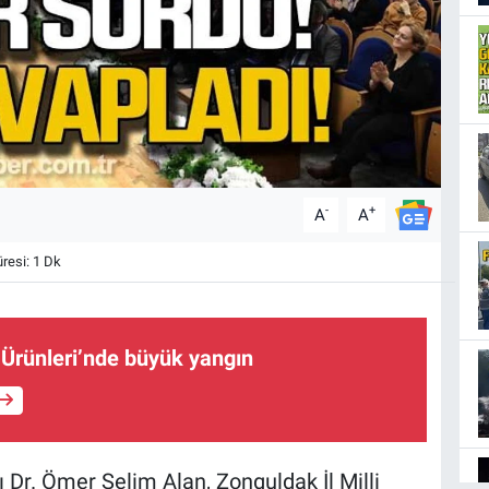
-
+
A
A
esi: 1 Dk
Ürünleri’nde büyük yangın
 Dr. Ömer Selim Alan, Zonguldak İl Milli