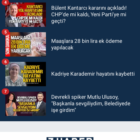
4
Bülent Kantarcı kararını açıkladı!
CHP'de mi kaldı, Yeni Parti'ye mi
geçti?
5
Maaşlara 28 bin lira ek ödeme
yapılacak
6
Kadriye Karademir hayatını kaybetti
7
Devrekli spiker Mutlu Ulusoy,
"Başkanla sevgiliydim, Belediyede
işe girdim"