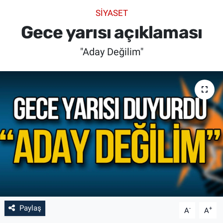
SİYASET
SİYASET
Gece yarısı açıklaması
SPOR
"Aday Değilim"
SAĞLIK
Paylaş
-
+
A
A