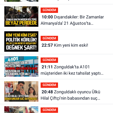
GÜNDEM
10:00
Dışarıdakiler: Bir Zamanlar
Almanya’da’ 21 Ağustos’ta
vizyonda.
GÜNDEM
22:57
Kim yeni kim eski!
GÜNDEM
21:11
Zonguldak’ta A101
müşteriden iki kez tahsilat yaptı
geri ödemiyor!
GÜNDEM
20:48
Zonguldaklı oyuncu Ülkü
Hilal Çiftçi'nin babasından suç
duyurusu
GÜNDEM