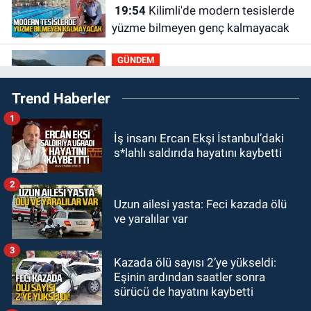
19:54
Kilimli'de modern tesislerde
yüzme bilmeyen genç kalmayacak
GÜNDEM
19:33
Dalgalar Batın’ı bizden
Trend Haberler
kopardı
1
GÜNDEM
İş insanı Ercan Ekşi İstanbul’daki
19:16
Kozlu Ilıksu’da can pazarı!
s*lahlı saldırıda hayatını kaybetti
Cankurtaran saniyelerle yarıştı
2
GÜNDEM
Uzun ailesi yasta: Feci kazada ölü
19:01
Çaycumalılar Derneği
ve yaralılar var
Başkanı Savaş Çiloğlu GMİS
Başkanı Hakan Yeşil ile ne görüştü?
3
Kazada ölü sayısı 2’ye yükseldi:
SPOR
Eşinin ardından saatler sonra
17:45
Kozlu Belediyespor, Tezcan
sürücü de hayatını kaybetti
Gökmen'i kadrosuna kattı