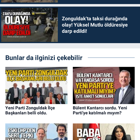
Zonguldak'ta taksi durağında
olay! Yüksel Mutlu öldüresiye
darp edildi!
Bunlar da ilginizi çekebilir
Yeni Parti Zonguldak İlçe
Bülent Kantarcı sordu. Yeni
Başkanları belli oldu.
Parti'ye katılmalı mıyım?