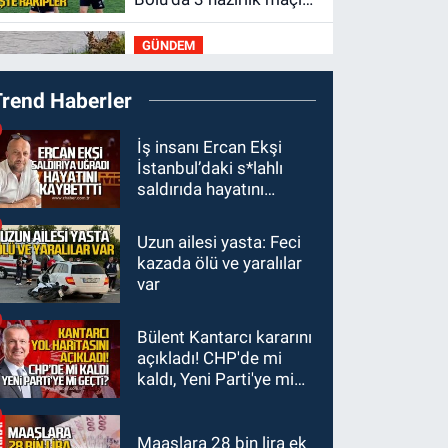
oynayacak... İşte
GÜNDEM
rakipler...
19:27
Çaycuma
Trend Haberler
ırmağında görüldü:
Görenler şaşkınlık
GÜNDEM
İş insanı Ercan Ekşi
yaşadı
İstanbul’daki s*lahlı
19:12
TMO kabuklu
saldırıda hayatını
fındık alım fiyatlarını
kaybetti
açıkladı
Uzun ailesi yasta: Feci
GÜNDEM
kazada ölü ve yaralılar
18:52
Zonguldak'ta
var
pitbul köpek anne ve
çocuğuna saldırdı:
Bülent Kantarcı kararını
GÜNDEM
Tedavi altındalar
açıkladı! CHP'de mi
18:44
Zonguldak'ta
kaldı, Yeni Parti'ye mi
araç yayaya çarptı: Ağır
geçti?
yaralanan yaya tedavi
altına alındı
Maaşlara 28 bin lira ek