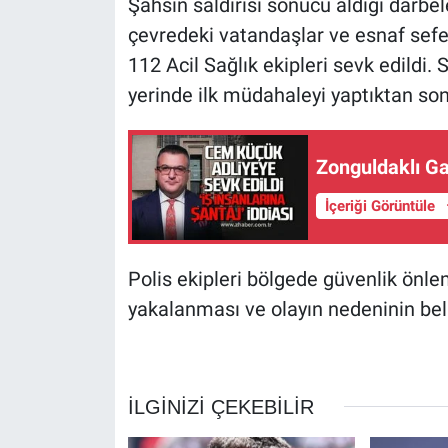
Şahsın saldırısı sonucu aldığı darbele
çevredeki vatandaşlar ve esnaf sefer
112 Acil Sağlık ekipleri sevk edildi. 
yerinde ilk müdahaleyi yaptıktan so
Zonguldaklı Ga
İçeriği Görüntüle
Polis ekipleri bölgede güvenlik önle
yakalanması ve olayın nedeninin beli