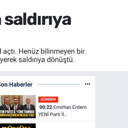
 saldırıya
açtı. Henüz bilinmeyen bir
üyerek saldırıya dönüştü.
Son Haberler
GÜNDEM
00:22
Emirhan Erdem
YENİ Parti İl
yönetiminden neden