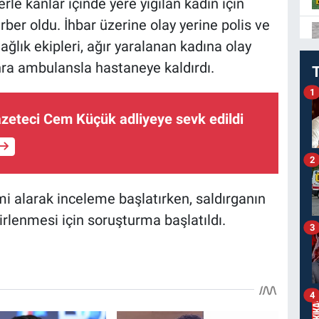
rle kanlar içinde yere yığılan kadın için
ber oldu. İhbar üzerine olay yerine polis ve
Sağlık ekipleri, ağır yaralanan kadına olay
nra ambulansla hastaneye kaldırdı.
1
zeteci Cem Küçük adliyeye sevk edildi
2
mi alarak inceleme başlatırken, saldırganın
rlenmesi için soruşturma başlatıldı.
3
4