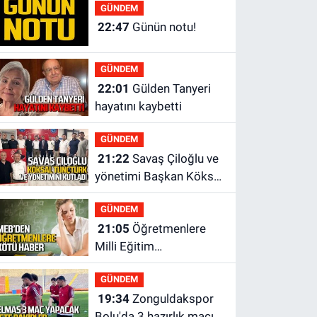
yok?
GÜNDEM
22:47
Günün notu!
GÜNDEM
22:01
Gülden Tanyeri
hayatını kaybetti
GÜNDEM
21:22
Savaş Çiloğlu ve
yönetimi Başkan Köksal
Tunçtürk’ü kutladı
GÜNDEM
21:05
Öğretmenlere
Milli Eğitim
Bakanlığı'ndan kötü
GÜNDEM
haber
19:34
Zonguldakspor
Bolu'da 3 hazırlık maçı