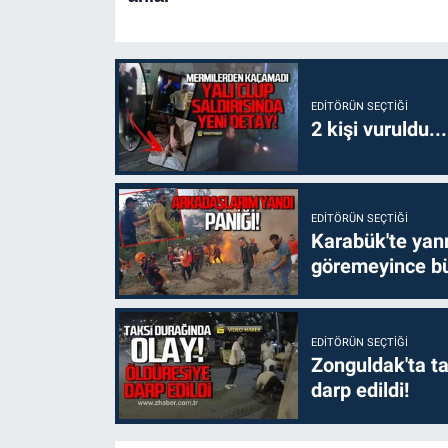
EDITÖRÜN SEÇTIĞI
2 kişi vuruldu..
EDITÖRÜN SEÇTIĞI
Karabük'te yanm
göremeyince bü
EDITÖRÜN SEÇTIĞI
Zonguldak'ta ta
darp edildi!