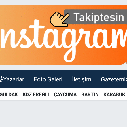
Yazarlar
Foto Galeri
İletişim
Gazetemi
GULDAK
KDZ EREĞLİ
ÇAYCUMA
BARTIN
KARABÜK