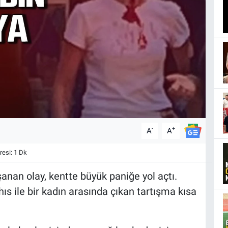
-
+
A
A
esi: 1 Dk
an olay, kentte büyük paniğe yol açtı.
ıs ile bir kadın arasında çıkan tartışma kısa