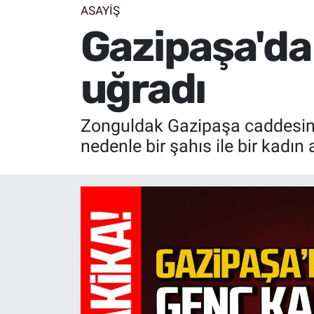
ASAYİŞ
Gazipaşa'da 
uğradı
Zonguldak Gazipaşa caddesinde
nedenle bir şahıs ile bir kadı