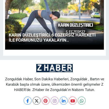
SİYASET
SPOR
SAĞLIK
KARIN DÜZLEŞTİRİCİ 6 EGZERSİZ HAREKETİ
İLE FORMUNUZU YAKALAYIN..
Zonguldak Haber, Son Dakika Haberleri, Zonguldak , Bartın ve
Karabük başta olmak üzere, ülkemizden önemli gelişmeler Z
HABER’de. ZHaber ile Zonguldak’ın Nabzını Tutun.