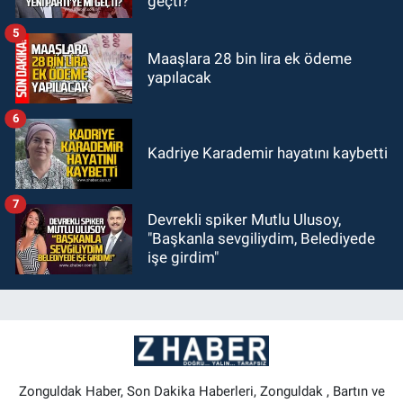
geçti?
5
Maaşlara 28 bin lira ek ödeme
yapılacak
6
Kadriye Karademir hayatını kaybetti
7
Devrekli spiker Mutlu Ulusoy,
"Başkanla sevgiliydim, Belediyede
işe girdim"
Zonguldak Haber, Son Dakika Haberleri, Zonguldak , Bartın ve