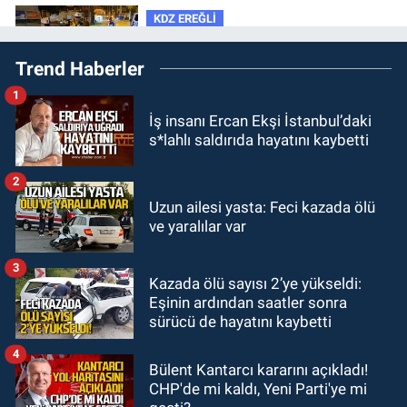
KDZ EREĞLİ
09:24
Zonguldak'ta gece- gündüz
Trend Haberler
ekiplerden dron destekli denetim.
1
GÜNDEM
İş insanı Ercan Ekşi İstanbul’daki
23:55
Devrek Belediyespor, (PGL)
s*lahlı saldırıda hayatını kaybetti
sürecini resmi olarak tamamladı
2
GÜNDEM
Uzun ailesi yasta: Feci kazada ölü
23:19
İstanbul Park satışta!
ve yaralılar var
3
GÜNDEM
Kazada ölü sayısı 2’ye yükseldi:
23:05
Kozlu Belediyespor'dan
Eşinin ardından saatler sonra
3.Lig'e transfer oldu
sürücü de hayatını kaybetti
4
Bülent Kantarcı kararını açıkladı!
CHP'de mi kaldı, Yeni Parti'ye mi