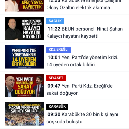
12:53
Karabük'te Enerjisa çalışanı
Olcay Özaltın elektrik akımına
kapılarak hayatını kaybetti.
SAĞLIK
11:22
BEUN personeli Nihat Şahan
Kalaycı hayatını kaybetti
KDZ EREĞLİ
10:01
Yeni Parti'de yönetim krizi.
14 üyeden ortak bildiri.
SİYASET
09:47
Yeni Parti Kdz. Ereğli'de
sakat doğuyor.
KARABÜK
09:30
Karabük'te 30 bin kişi aynı
coşkuda buluştu.