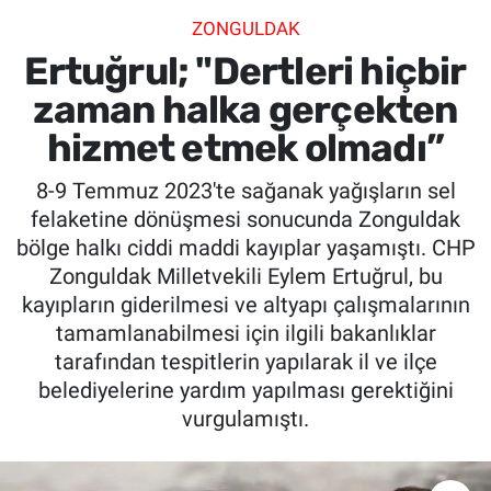
ZONGULDAK
SİYASET
Ertuğrul; "Dertleri hiçbir
SPOR
zaman halka gerçekten
hizmet etmek olmadı”
SAĞLIK
8-9 Temmuz 2023'te sağanak yağışların sel
felaketine dönüşmesi sonucunda Zonguldak
bölge halkı ciddi maddi kayıplar yaşamıştı. CHP
Zonguldak Milletvekili Eylem Ertuğrul, bu
kayıpların giderilmesi ve altyapı çalışmalarının
tamamlanabilmesi için ilgili bakanlıklar
tarafından tespitlerin yapılarak il ve ilçe
belediyelerine yardım yapılması gerektiğini
vurgulamıştı.