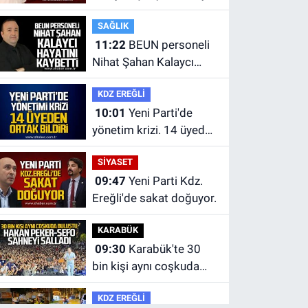
Özaltın elektrik akımına
SAĞLIK
kapılarak hayatını
11:22
BEUN personeli
kaybetti.
Nihat Şahan Kalaycı
hayatını kaybetti
KDZ EREĞLİ
10:01
Yeni Parti'de
yönetim krizi. 14 üyeden
ortak bildiri.
SİYASET
09:47
Yeni Parti Kdz.
Ereğli'de sakat doğuyor.
KARABÜK
09:30
Karabük'te 30
bin kişi aynı coşkuda
buluştu.
KDZ EREĞLİ