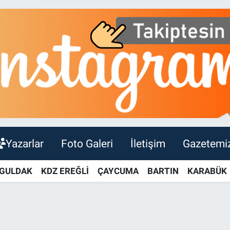
Yazarlar
Foto Galeri
İletişim
Gazetemi
GULDAK
KDZ EREĞLİ
ÇAYCUMA
BARTIN
KARABÜK