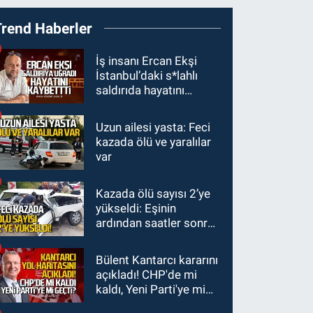
09:24
Zonguldak'ta
Trend Haberler
gece- gündüz
ekiplerden dron destekli
GÜNDEM
İş insanı Ercan Ekşi
denetim.
İstanbul’daki s*lahlı
23:55
Devrek
saldırıda hayatını
Belediyespor, (PGL)
kaybetti
sürecini resmi olarak
Uzun ailesi yasta: Feci
GÜNDEM
tamamladı
kazada ölü ve yaralılar
23:19
İstanbul Park
var
satışta!
Kazada ölü sayısı 2’ye
GÜNDEM
yükseldi: Eşinin
23:05
Kozlu
ardından saatler sonra
Belediyespor'dan
sürücü de hayatını
3.Lig'e transfer oldu
kaybetti
Bülent Kantarcı kararını
açıkladı! CHP'de mi
kaldı, Yeni Parti'ye mi
geçti?