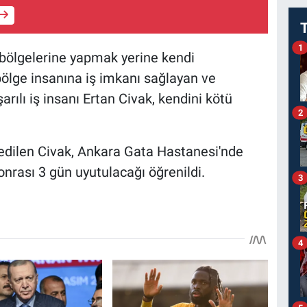
1
m bölgelerine yapmak yerine kendi
ölge insanına iş imkanı sağlayan ve
ılı iş insanı Ertan Civak, kendini kötü
2
 edilen Civak, Ankara Gata Hastanesi'nde
onrası 3 gün uyutulacağı öğrenildi.
3
4