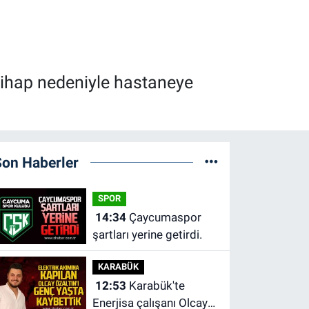
ltihap nedeniyle hastaneye
Son Haberler
SPOR
14:34
Çaycumaspor
şartları yerine getirdi.
KARABÜK
12:53
Karabük'te
Enerjisa çalışanı Olcay