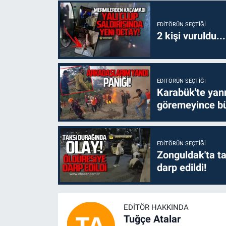
EDITÖRÜN SEÇTIĞI
2 kişi vuruldu..
EDITÖRÜN SEÇTIĞI
Karabük'te yanm
göremeyince bü
EDITÖRÜN SEÇTIĞI
Zonguldak'ta ta
darp edildi!
EDITÖR HAKKINDA
Tuğçe Atalar