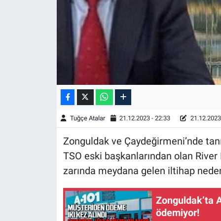
Tuğçe Atalar
21.12.2023 - 22:33
21.12.2023 
Zonguldak ve Çaydeğirmeni’nde tanı
TSO eski başkanlarından olan River M
zarında meydana gelen iltihap nedeni
Zonguldak’ta A
ödemiyor!