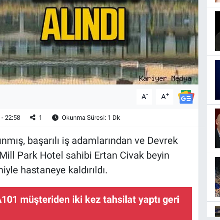
-
+
A
A
- 22:58
1
Okunma Süresi: 1 Dk
nmış, başarılı iş adamlarından ve Devrek
ill Park Hotel sahibi Ertan Civak beyin
yle hastaneye kaldırıldı.
101 müşteriden iki kez tahsilat yaptı geri