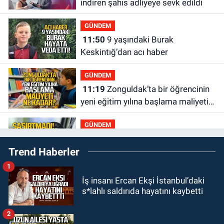
indiren şahıs adliyeye sevk edildi
GÜNDEM
11:50
9 yaşındaki Burak
Keskintığ’dan acı haber
GÜNDEM
11:19
Zonguldak’ta bir öğrencinin
yeni eğitim yılına başlama maliyeti
ne kadar?
GÜNDEM
11:13
Şaşırtmadı... Akaryakıta bir
Trend Haberler
zam daha geliyor
1
GÜNDEM
İş insanı Ercan Ekşi İstanbul’daki
11:00
Belediye duyurdu! Yüzme
s*lahlı saldırıda hayatını kaybetti
yarışması ertelendi
2
GÜNDEM