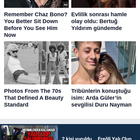
2 kişi vuruldu... Ereğli Yalı Clup