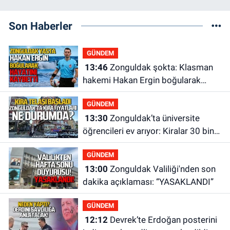
Son Haberler
GÜNDEM
13:46
Zonguldak şokta: Klasman
hakemi Hakan Ergin boğularak
hayatını kaybetti
GÜNDEM
13:30
Zonguldak’ta üniversite
öğrencileri ev arıyor: Kiralar 30 bin
liraya kadar çıkıyor
GÜNDEM
13:00
Zonguldak Valiliği'nden son
dakika açıklaması: “YASAKLANDI”
GÜNDEM
12:12
Devrek’te Erdoğan posterini