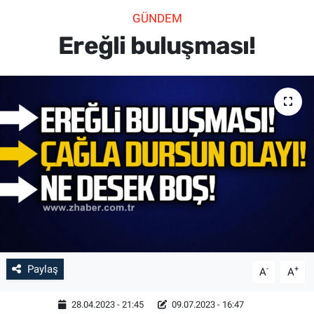
GÜNDEM
SİYASET
Ereğli buluşması!
SPOR
SAĞLIK
Paylaş
-
+
A
A
28.04.2023 - 21:45
09.07.2023 - 16:47