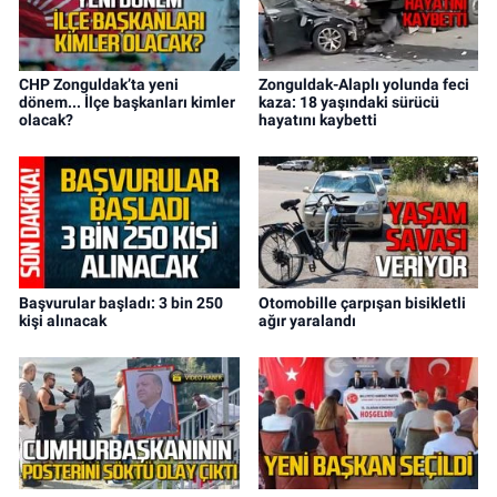
CHP Zonguldak’ta yeni
Zonguldak-Alaplı yolunda feci
dönem... İlçe başkanları kimler
kaza: 18 yaşındaki sürücü
olacak?
hayatını kaybetti
Başvurular başladı: 3 bin 250
Otomobille çarpışan bisikletli
kişi alınacak
ağır yaralandı