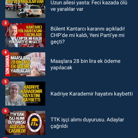
Uzun ailesi yasta: Feci kazada ölü
10:55
İşçi servisi kaza yaptı...
ve yaralılar var
Yaralıların durumu ağır
3
Bülent Kantarcı kararını açıkladı!
GÜNDEM
CHP'de mi kaldı, Yeni Parti'ye mi
10:06
“Drakula” alarmı! Zonguldak,
geçti?
Bartın ve Düzce tehdit altında
4
Maaşlara 28 bin lira ek ödeme
yapılacak
5
Kadriye Karademir hayatını kaybetti
6
TTK işçi alımı duyurusu. Adaylar
çağrıldı