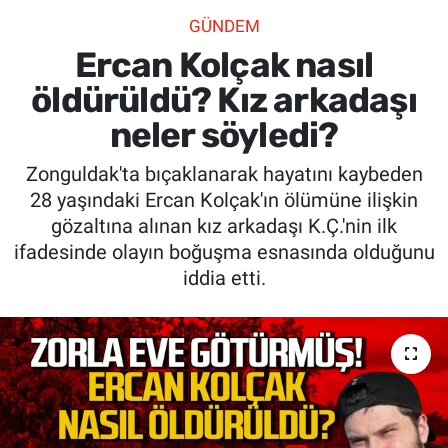
GÜNDEM
SİYASET
Ercan Kolçak nasıl
SPOR
öldürüldü? Kız arkadaşı
neler söyledi?
SAĞLIK
Zonguldak'ta bıçaklanarak hayatını kaybeden
28 yaşındaki Ercan Kolçak'ın ölümüne ilişkin
gözaltına alınan kız arkadaşı K.Ç.'nin ilk
ifadesinde olayın boğuşma esnasında olduğunu
iddia etti.