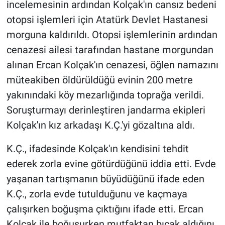
incelemesinin ardından Kolçak'ın cansız bedeni
otopsi işlemleri için Atatürk Devlet Hastanesi
morguna kaldırıldı. Otopsi işlemlerinin ardından
cenazesi ailesi tarafından hastane morgundan
alınan Ercan Kolçak'ın cenazesi, öğlen namazını
müteakiben öldürüldüğü evinin 200 metre
yakınındaki köy mezarlığında toprağa verildi.
Soruşturmayı derinleştiren jandarma ekipleri
Kolçak'ın kız arkadaşı K.Ç.'yi gözaltına aldı.
K.Ç., ifadesinde Kolçak'ın kendisini tehdit
ederek zorla evine götürdüğünü iddia etti. Evde
yaşanan tartışmanın büyüdüğünü ifade eden
K.Ç., zorla evde tutulduğunu ve kaçmaya
çalışırken boğuşma çıktığını ifade etti. Ercan
Kolçak ile boğuşurken mutfaktan bıçak aldığını