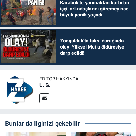
Karabük'te yanmaktan kurtulan
işçi, arkadaşlarını göremeyince
büyük panik yaşadı
Zonguldak'ta taksi durağında
olay! Yüksel Mutlu öldüresiye
darp edildi!
EDITÖR HAKKINDA
U. G.
Bunlar da ilginizi çekebilir