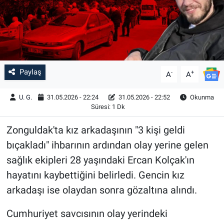
Paylaş
-
+
A
A
U. G.
31.05.2026 - 22:24
31.05.2026 - 22:52
Okunma
Süresi: 1 Dk
Zonguldak'ta kız arkadaşının "3 kişi geldi
bıçakladı" ihbarının ardından olay yerine gelen
sağlık ekipleri 28 yaşındaki Ercan Kolçak'ın
hayatını kaybettiğini belirledi. Gencin kız
arkadaşı ise olaydan sonra gözaltına alındı.
Cumhuriyet savcısının olay yerindeki