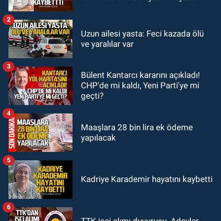
yeni eğitim yılına başlama maliyeti
ne kadar?
2
GÜNDEM
Uzun ailesi yasta: Feci kazada ölü
11:13
Şaşırtmadı... Akaryakıta bir
ve yaralılar var
zam daha geliyor
3
Bülent Kantarcı kararını açıkladı!
GÜNDEM
CHP'de mi kaldı, Yeni Parti'ye mi
11:00
Belediye duyurdu! Yüzme
geçti?
yarışması ertelendi
4
Maaşlara 28 bin lira ek ödeme
yapılacak
5
Kadriye Karademir hayatını kaybetti
6
TTK işçi alımı duyurusu. Adaylar