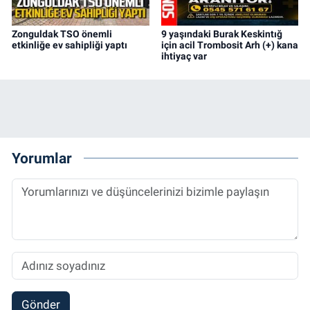
Zonguldak TSO önemli
9 yaşındaki Burak Keskintığ
etkinliğe ev sahipliği yaptı
için acil Trombosit Arh (+) kana
ihtiyaç var
Yorumlar
Gönder