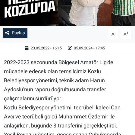
Paylaş
-
+
A
A
23.05.2022 - 16:15
05.09.2024 - 17:45
2022-2023 sezonunda Bölgesel Amatör Lig'de
mücadele edecek olan temsilcimiz Kozlu
Belediyespor yönetimi, teknik adam Harun
Aydoslu'nun raporu doğrultusunda transfer
çalışmalarını sürdürüyor.
Kozlu Belediyespor yönetimi, tecrübeli kaleci Can
Avcı ve tecrübeli golcü Muhammet Özdemir ile
anlaşırken, bugünde 3.transferini gerçekleştirdi.
Yeşil-Beyazlı yönetim, geçen sezon Çubukspor'da