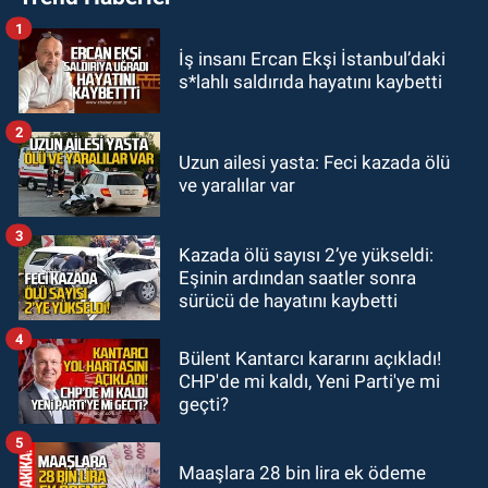
1
KARABÜK
İş insanı Ercan Ekşi İstanbul’daki
12:53
Karabük'te Enerjisa çalışanı
s*lahlı saldırıda hayatını kaybetti
Olcay Özaltın elektrik akımına
kapılarak hayatını kaybetti.
2
SAĞLIK
Uzun ailesi yasta: Feci kazada ölü
11:22
BEUN personeli Nihat Şahan
ve yaralılar var
Kalaycı hayatını kaybetti
3
Kazada ölü sayısı 2’ye yükseldi:
KDZ EREĞLİ
Eşinin ardından saatler sonra
10:01
Yeni Parti'de yönetim krizi.
sürücü de hayatını kaybetti
14 üyeden ortak bildiri.
4
Bülent Kantarcı kararını açıkladı!
CHP'de mi kaldı, Yeni Parti'ye mi
geçti?
5
Maaşlara 28 bin lira ek ödeme