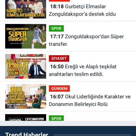
18:18
Gurbetçi Elmaslar
Zonguldakspor’a destek oldu
SPOR
17:17
Zonguldakspor’dan Süper
transfer.
SİYASET
16:50
Ereğli ve Alaplı teşkilat
anahtarları teslim edildi.
GÜNDEM
16:07
Okul Liderliğinde Karakter ve
Donanımın Belirleyici Rolü
SPOR
14:34
Çaycumaspor şartları yerine
Trend Haberler
getirdi.