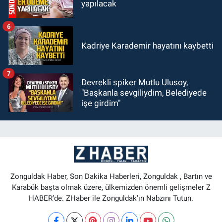
yapılacak
6
Kadriye Karademir hayatını kaybetti
7
Devrekli spiker Mutlu Ulusoy,
"Başkanla sevgiliydim, Belediyede
işe girdim"
Zonguldak Haber, Son Dakika Haberleri, Zonguldak , Bartın ve
Karabük başta olmak üzere, ülkemizden önemli gelişmeler Z
HABER’de. ZHaber ile Zonguldak’ın Nabzını Tutun.