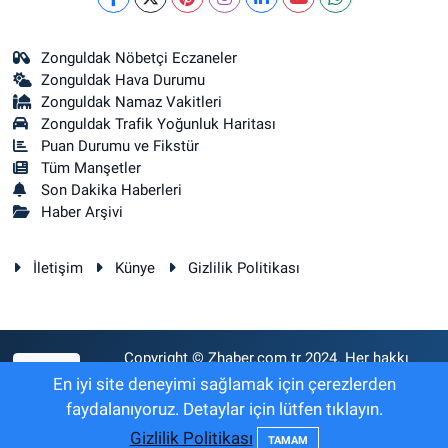
Zonguldak Nöbetçi Eczaneler
Zonguldak Hava Durumu
Zonguldak Namaz Vakitleri
Zonguldak Trafik Yoğunluk Haritası
Puan Durumu ve Fikstür
Tüm Manşetler
Son Dakika Haberleri
Haber Arşivi
İletişim
Künye
Gizlilik Politikası
Copyright © Zhaber.com.tr 2024. Her hakkı
RSS
saklıdır.
En iyi site deneyimi sağlamak için çerezlerden
faydalanıyoruz. Detaylar için lütfen tıklayın.
Gizlilik Politikası
Haber Yazılımı:
TE Bilişim
TAMAM