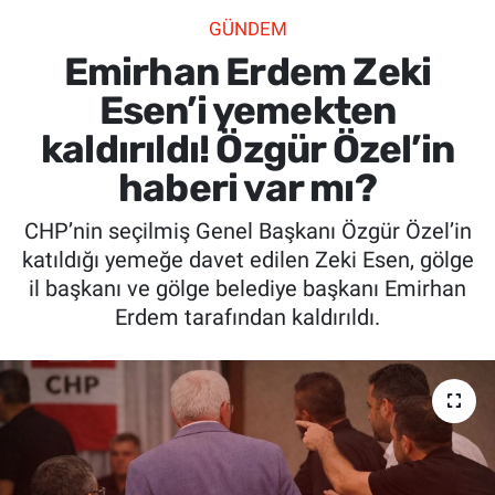
GÜNDEM
SİYASET
Emirhan Erdem Zeki
SPOR
Esen’i yemekten
kaldırıldı! Özgür Özel’in
SAĞLIK
haberi var mı?
CHP’nin seçilmiş Genel Başkanı Özgür Özel’in
katıldığı yemeğe davet edilen Zeki Esen, gölge
il başkanı ve gölge belediye başkanı Emirhan
Erdem tarafından kaldırıldı.