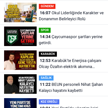
GÜNDEM
16:07
Okul Liderliğinde Karakter ve
Donanımın Belirleyici Rolü
SPOR
14:34
Çaycumaspor şartları yerine
getirdi.
KARABÜK
12:53
Karabük'te Enerjisa çalışanı
Olcay Özaltın elektrik akımına
kapılarak hayatını kaybetti.
SAĞLIK
11:22
BEUN personeli Nihat Şahan
Kalaycı hayatını kaybetti
KDZ EREĞLİ