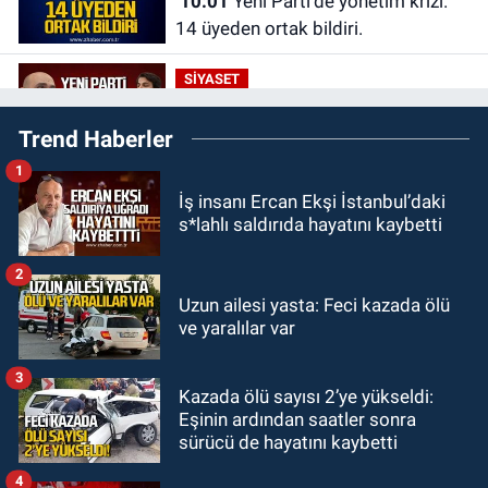
10:01
Yeni Parti'de yönetim krizi.
14 üyeden ortak bildiri.
SİYASET
09:47
Yeni Parti Kdz. Ereğli'de
Trend Haberler
sakat doğuyor.
1
KARABÜK
İş insanı Ercan Ekşi İstanbul’daki
09:30
Karabük'te 30 bin kişi aynı
s*lahlı saldırıda hayatını kaybetti
coşkuda buluştu.
2
KDZ EREĞLİ
Uzun ailesi yasta: Feci kazada ölü
09:24
Zonguldak'ta gece- gündüz
ve yaralılar var
ekiplerden dron destekli denetim.
3
Kazada ölü sayısı 2’ye yükseldi:
GÜNDEM
Eşinin ardından saatler sonra
23:55
Devrek Belediyespor, (PGL)
sürücü de hayatını kaybetti
sürecini resmi olarak tamamladı
4