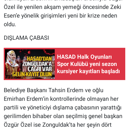
Özel ile yenilen akşam yemeği öncesinde Zeki
Esen’e yönelik girişimleri yeni bir krize neden
oldu.
DIŞLAMA ÇABASI
HASAD Halk Oyunları
Spor Kulübü yeni sezon
kursiyer kayıtları başladı
Belediye Başkanı Tahsin Erdem ve oğlu
Emirhan Erdem’in kontrollerinde olmayan her
partili ve yöneticiyi dışlama çabasının yarattığı
gerilimden bihaber olan seçilmiş genel başkan
Özgür Özel ise Zonguldak’ta her şeyin dört