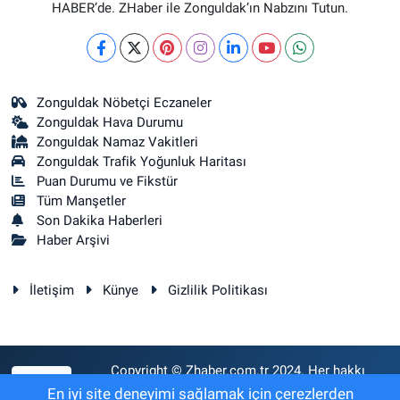
HABER’de. ZHaber ile Zonguldak’ın Nabzını Tutun.
Zonguldak Nöbetçi Eczaneler
Zonguldak Hava Durumu
Zonguldak Namaz Vakitleri
Zonguldak Trafik Yoğunluk Haritası
Puan Durumu ve Fikstür
Tüm Manşetler
Son Dakika Haberleri
Haber Arşivi
İletişim
Künye
Gizlilik Politikası
Copyright © Zhaber.com.tr 2024. Her hakkı
RSS
saklıdır.
En iyi site deneyimi sağlamak için çerezlerden