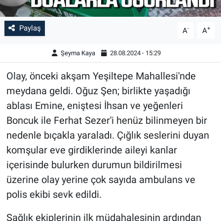
Paylaş
-
+
A
A
Şeyma Kaya
28.08.2024 - 15:29
Olay, önceki akşam Yeşiltepe Mahallesi'nde
meydana geldi. Oğuz Şen; birlikte yaşadığı
ablası Emine, eniştesi İhsan ve yeğenleri
Boncuk ile Ferhat Sezer'i henüz bilinmeyen bir
nedenle bıçakla yaraladı. Çığlık seslerini duyan
komşular eve girdiklerinde aileyi kanlar
içerisinde bulurken durumun bildirilmesi
üzerine olay yerine çok sayıda ambulans ve
polis ekibi sevk edildi.
Sağlık ekiplerinin ilk müdahalesinin ardından