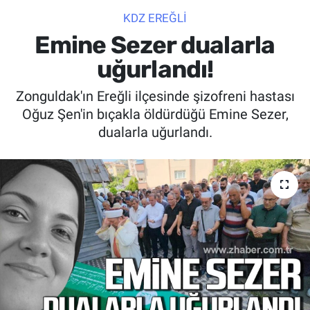
KDZ EREĞLİ
SİYASET
Emine Sezer dualarla
SPOR
uğurlandı!
Zonguldak'ın Ereğli ilçesinde şizofreni hastası
SAĞLIK
Oğuz Şen'in bıçakla öldürdüğü Emine Sezer,
dualarla uğurlandı.