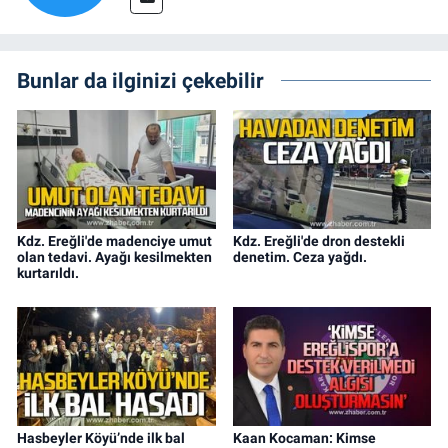
Bunlar da ilginizi çekebilir
Kdz. Ereğli'de madenciye umut
Kdz. Ereğli'de dron destekli
olan tedavi. Ayağı kesilmekten
denetim. Ceza yağdı.
kurtarıldı.
Hasbeyler Köyü’nde ilk bal
Kaan Kocaman: Kimse