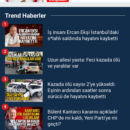
ortaya çıktı.
12:00
Olcay Can görevine resmen
Trend Haberler
başladı.
1
Zonguldak
İş insanı Ercan Ekşi İstanbul’daki
10:51
Bülent Ecevit Üniversitesi'ne
s*lahlı saldırıda hayatını kaybetti
45 sözleşmeli personel alınacak.
2
GÜNDEM
Uzun ailesi yasta: Feci kazada ölü
10:00
Dışarıdakiler: Bir Zamanlar
ve yaralılar var
Almanya’da’ 21 Ağustos’ta
vizyonda.
3
Kazada ölü sayısı 2’ye yükseldi:
GÜNDEM
Eşinin ardından saatler sonra
22:57
Kim yeni kim eski!
sürücü de hayatını kaybetti
4
Bülent Kantarcı kararını açıkladı!
CHP'de mi kaldı, Yeni Parti'ye mi
geçti?