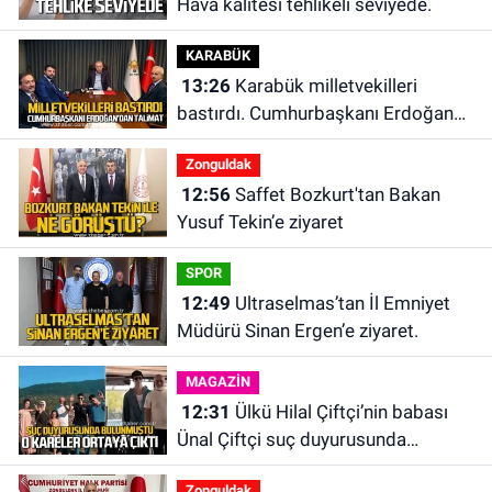
Hava kalitesi tehlikeli seviyede.
KARABÜK
13:26
Karabük milletvekilleri
bastırdı. Cumhurbaşkanı Erdoğan
talimat verdi
Zonguldak
12:56
Saffet Bozkurt'tan Bakan
Yusuf Tekin’e ziyaret
SPOR
12:49
Ultraselmas’tan İl Emniyet
Müdürü Sinan Ergen’e ziyaret.
MAGAZİN
12:31
Ülkü Hilal Çiftçi’nin babası
Ünal Çiftçi suç duyurusunda
bulundu. Birlikte çekilen kareler
Zonguldak